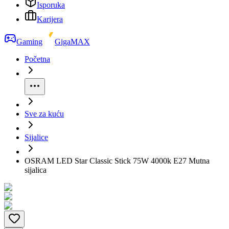
Isporuka
Karijera
Gaming
GigaMAX
Početna
Sve za kuću
Sijalice
OSRAM LED Star Classic Stick 75W 4000k E27 Mutna
sijalica