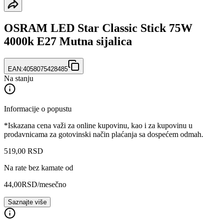
OSRAM LED Star Classic Stick 75W
4000k E27 Mutna sijalica
EAN:
4058075428485
Na stanju
Informacije o popustu
*Iskazana cena važi za online kupovinu, kao i za kupovinu u
prodavnicama za gotovinski način plaćanja sa dospećem odmah.
519
,
00
RSD
Na rate bez kamate od
44,00
RSD
/mesečno
Saznajte više