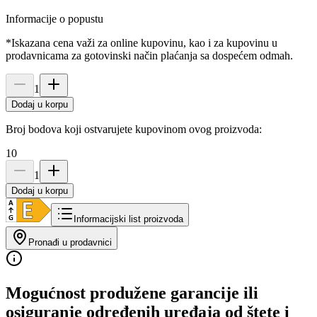
Informacije o popustu
*Iskazana cena važi za online kupovinu, kao i za kupovinu u
prodavnicama za gotovinski način plaćanja sa dospećem odmah.
1
Dodaj u korpu
Broj bodova koji ostvarujete kupovinom ovog proizvoda:
10
1
Dodaj u korpu
Informacijski list proizvoda
Pronađi u prodavnici
Mogućnost produžene garancije ili
osiguranje određenih uređaja od štete i