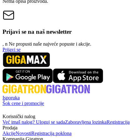
Nema opisa proizvoda.
Prijavi se na naš newsletter
, n
N
e propusti naše najveće popuste i akcije.
Prijavi se
Isporuka
Šok cene i promocije
Korisnički nalog
Već imaš nalog? Uloguj se sada
Zaboravljena lozinka
Registracija
Prodaja
Akcije
Novosti
Registracija poklona
Kompanija Gigatron