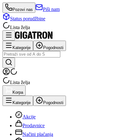
Piši nam
Pozovi nas
Status porudžbine
Lista želja
Kategorije
Pogodnosti
Lista želja
Korpa
Kategorije
Pogodnosti
Akcije
Prodavnice
Načini plaćanja