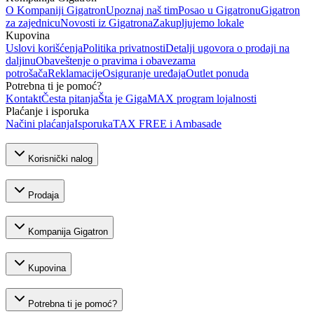
O Kompaniji Gigatron
Upoznaj naš tim
Posao u Gigatronu
Gigatron
za zajednicu
Novosti iz Gigatrona
Zakupljujemo lokale
Kupovina
Uslovi korišćenja
Politika privatnosti
Detalji ugovora o prodaji na
daljinu
Obaveštenje o pravima i obavezama
potrošača
Reklamacije
Osiguranje uređaja
Outlet ponuda
Potrebna ti je pomoć?
Kontakt
Česta pitanja
Šta je GigaMAX program lojalnosti
Plaćanje i isporuka
Načini plaćanja
Isporuka
TAX FREE i Ambasade
Korisnički nalog
Prodaja
Kompanija Gigatron
Kupovina
Potrebna ti je pomoć?