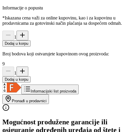
Informacije o popustu
*Iskazana cena važi za online kupovinu, kao i za kupovinu u
prodavnicama za gotovinski način plaćanja sa dospećem odmah.
1
Dodaj u korpu
Broj bodova koji ostvarujete kupovinom ovog proizvoda:
9
1
Dodaj u korpu
Informacijski list proizvoda
Pronađi u prodavnici
Mogućnost produžene garancije ili
osiguranje određenih uređaja od štete i