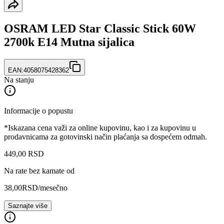
OSRAM LED Star Classic Stick 60W
2700k E14 Mutna sijalica
EAN:
4058075428362
Na stanju
Informacije o popustu
*Iskazana cena važi za online kupovinu, kao i za kupovinu u
prodavnicama za gotovinski način plaćanja sa dospećem odmah.
449
,
00
RSD
Na rate bez kamate od
38,00
RSD
/mesečno
Saznajte više