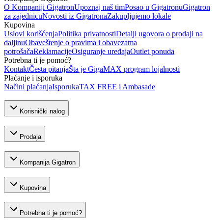
O Kompaniji Gigatron
Upoznaj naš tim
Posao u Gigatronu
Gigatron
za zajednicu
Novosti iz Gigatrona
Zakupljujemo lokale
Kupovina
Uslovi korišćenja
Politika privatnosti
Detalji ugovora o prodaji na
daljinu
Obaveštenje o pravima i obavezama
potrošača
Reklamacije
Osiguranje uređaja
Outlet ponuda
Potrebna ti je pomoć?
Kontakt
Česta pitanja
Šta je GigaMAX program lojalnosti
Plaćanje i isporuka
Načini plaćanja
Isporuka
TAX FREE i Ambasade
Korisnički nalog
Prodaja
Kompanija Gigatron
Kupovina
Potrebna ti je pomoć?