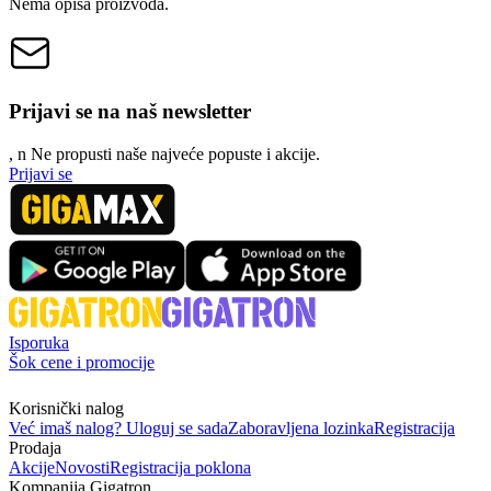
Nema opisa proizvoda.
Prijavi se na naš newsletter
, n
N
e propusti naše najveće popuste i akcije.
Prijavi se
Isporuka
Šok cene i promocije
Korisnički nalog
Već imaš nalog? Uloguj se sada
Zaboravljena lozinka
Registracija
Prodaja
Akcije
Novosti
Registracija poklona
Kompanija Gigatron