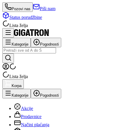
Piši nam
Pozovi nas
Status porudžbine
Lista želja
Kategorije
Pogodnosti
Lista želja
Korpa
Kategorije
Pogodnosti
Akcije
Prodavnice
Načini plaćanja