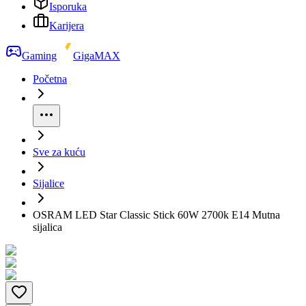
Isporuka
Karijera
Gaming
GigaMAX
Početna
Sve za kuću
Sijalice
OSRAM LED Star Classic Stick 60W 2700k E14 Mutna
sijalica