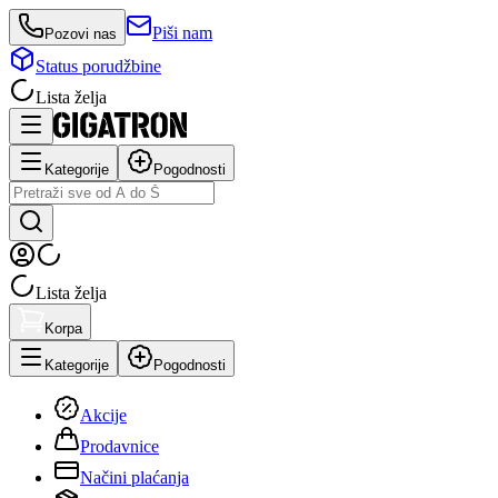
Piši nam
Pozovi nas
Status porudžbine
Lista želja
Kategorije
Pogodnosti
Lista želja
Korpa
Kategorije
Pogodnosti
Akcije
Prodavnice
Načini plaćanja