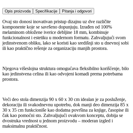
Opis proizvoda
Specifikacije
Pitanja i odgovori
Ovaj sto donosi inovativan pristup dizajnu uz dve različite
komponente koje se savršeno dopunjuju. Izrađen od 100%
melaminom obložene iverice debljine 18 mm, kombinuje
funkcionalnost i estetiku u modernom formatu. Zahvaljujući svom
jedinstvenom obliku, lako se koristi kao središnji sto u dnevnoj sobi
ili kao praktično rešenje za organizaciju manjih prostora.
Njegova višeslojna struktura omogućava fleksibilno korišćenje, bilo
kao jedinstvena celina ili kao odvojeni komadi prema potrebama
prostora.
Veći deo stola dimenzija 90 x 60 x 30 cm idealan je za posluženje,
dekoraciju ili svakodnevnu upotrebu, dok manji deo dimenzija 85 x
30 x 35 cm funkcioniše kao dodatna površina za knjige, časopise ili
čak kao pomoćni sto. Zahvaljujući ovakvom konceptu, dobija se
dvostruka vrednost u jednom proizvodu – moderan izgled i
maksimalnu praktičnost.