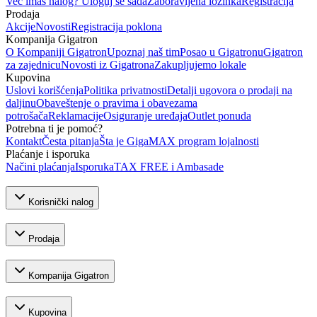
Već imaš nalog? Uloguj se sada
Zaboravljena lozinka
Registracija
Prodaja
Akcije
Novosti
Registracija poklona
Kompanija Gigatron
O Kompaniji Gigatron
Upoznaj naš tim
Posao u Gigatronu
Gigatron
za zajednicu
Novosti iz Gigatrona
Zakupljujemo lokale
Kupovina
Uslovi korišćenja
Politika privatnosti
Detalji ugovora o prodaji na
daljinu
Obaveštenje o pravima i obavezama
potrošača
Reklamacije
Osiguranje uređaja
Outlet ponuda
Potrebna ti je pomoć?
Kontakt
Česta pitanja
Šta je GigaMAX program lojalnosti
Plaćanje i isporuka
Načini plaćanja
Isporuka
TAX FREE i Ambasade
Korisnički nalog
Prodaja
Kompanija Gigatron
Kupovina