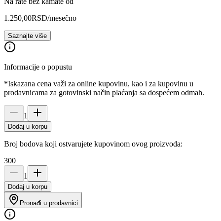
Na rate bez kamate od
1.250,00
RSD
/mesečno
Saznajte više
Informacije o popustu
*Iskazana cena važi za online kupovinu, kao i za kupovinu u
prodavnicama za gotovinski način plaćanja sa dospećem odmah.
1
Dodaj u korpu
Broj bodova koji ostvarujete kupovinom ovog proizvoda:
300
1
Dodaj u korpu
Pronađi u prodavnici