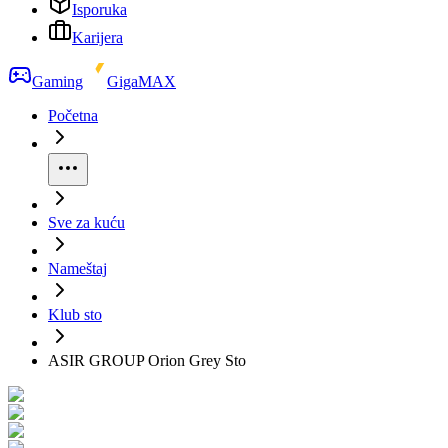
Isporuka
Karijera
Gaming
GigaMAX
Početna
Sve za kuću
Nameštaj
Klub sto
ASIR GROUP Orion Grey Sto