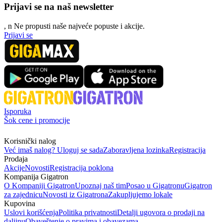
Prijavi se na naš newsletter
, n
N
e propusti naše najveće popuste i akcije.
Prijavi se
Isporuka
Šok cene i promocije
Korisnički nalog
Već imaš nalog? Uloguj se sada
Zaboravljena lozinka
Registracija
Prodaja
Akcije
Novosti
Registracija poklona
Kompanija Gigatron
O Kompaniji Gigatron
Upoznaj naš tim
Posao u Gigatronu
Gigatron
za zajednicu
Novosti iz Gigatrona
Zakupljujemo lokale
Kupovina
Uslovi korišćenja
Politika privatnosti
Detalji ugovora o prodaji na
daljinu
Obaveštenje o pravima i obavezama