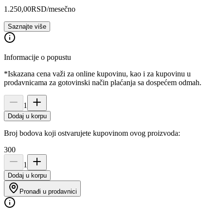
1.250,00
RSD
/mesečno
Saznajte više
Informacije o popustu
*Iskazana cena važi za online kupovinu, kao i za kupovinu u
prodavnicama za gotovinski način plaćanja sa dospećem odmah.
1
Dodaj u korpu
Broj bodova koji ostvarujete kupovinom ovog proizvoda:
300
1
Dodaj u korpu
Pronađi u prodavnici