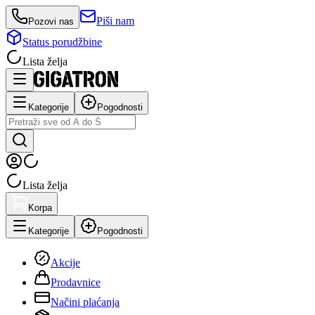
Piši nam
Pozovi nas
Status porudžbine
Lista želja
Kategorije
Pogodnosti
Lista želja
Korpa
Kategorije
Pogodnosti
Akcije
Prodavnice
Načini plaćanja