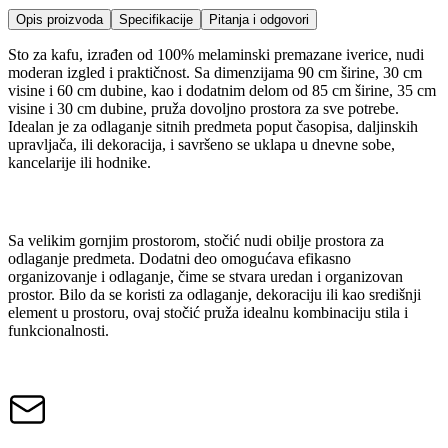
Opis proizvoda
Specifikacije
Pitanja i odgovori
Sto za kafu, izrađen od 100% melaminski premazane iverice, nudi
moderan izgled i praktičnost. Sa dimenzijama 90 cm širine, 30 cm
visine i 60 cm dubine, kao i dodatnim delom od 85 cm širine, 35 cm
visine i 30 cm dubine, pruža dovoljno prostora za sve potrebe.
Idealan je za odlaganje sitnih predmeta poput časopisa, daljinskih
upravljača, ili dekoracija, i savršeno se uklapa u dnevne sobe,
kancelarije ili hodnike.
Sa velikim gornjim prostorom, stočić nudi obilje prostora za
odlaganje predmeta. Dodatni deo omogućava efikasno
organizovanje i odlaganje, čime se stvara uredan i organizovan
prostor. Bilo da se koristi za odlaganje, dekoraciju ili kao središnji
element u prostoru, ovaj stočić pruža idealnu kombinaciju stila i
funkcionalnosti.