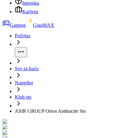
Isporuka
Karijera
Gaming
GigaMAX
Početna
Sve za kuću
Nameštaj
Klub sto
ASIR GROUP Orion Anthracite Sto