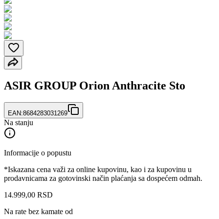
ASIR GROUP Orion Anthracite Sto
EAN:
8684283031269
Na stanju
Informacije o popustu
*Iskazana cena važi za online kupovinu, kao i za kupovinu u
prodavnicama za gotovinski način plaćanja sa dospećem odmah.
14.999
,
00
RSD
Na rate bez kamate od