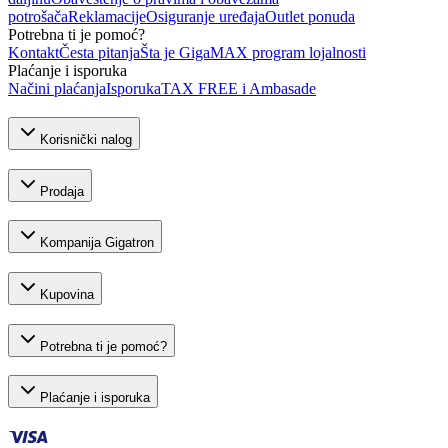
potrošača
Reklamacije
Osiguranje uređaja
Outlet ponuda
Potrebna ti je pomoć?
Kontakt
Česta pitanja
Šta je GigaMAX program lojalnosti
Plaćanje i isporuka
Načini plaćanja
Isporuka
TAX FREE i Ambasade
Korisnički nalog
Prodaja
Kompanija Gigatron
Kupovina
Potrebna ti je pomoć?
Plaćanje i isporuka