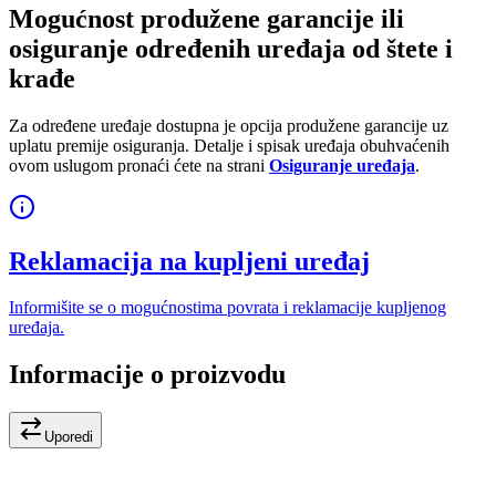
Mogućnost produžene garancije ili
osiguranje određenih uređaja od štete i
krađe
Za određene uređaje dostupna je opcija produžene garancije uz
uplatu premije osiguranja. Detalje i spisak uređaja obuhvaćenih
ovom uslugom pronaći ćete na strani
Osiguranje uređaja
.
Reklamacija na kupljeni uređaj
Informišite se o mogućnostima povrata i reklamacije kupljenog
uređaja.
Informacije o proizvodu
Uporedi