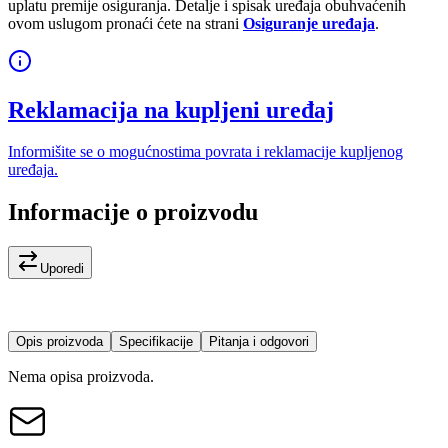
uplatu premije osiguranja. Detalje i spisak uređaja obuhvaćenih
ovom uslugom pronaći ćete na strani
Osiguranje uređaja
.
Reklamacija na kupljeni uređaj
Informišite se o mogućnostima povrata i reklamacije kupljenog
uređaja.
Informacije o proizvodu
Uporedi
Opis proizvoda
Specifikacije
Pitanja i odgovori
Nema opisa proizvoda.