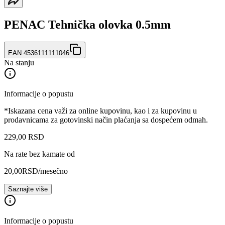
PENAC Tehnička olovka 0.5mm
EAN:
4536111111046
Na stanju
Informacije o popustu
*Iskazana cena važi za online kupovinu, kao i za kupovinu u
prodavnicama za gotovinski način plaćanja sa dospećem odmah.
229
,
00
RSD
Na rate bez kamate od
20,00
RSD
/mesečno
Saznajte više
Informacije o popustu