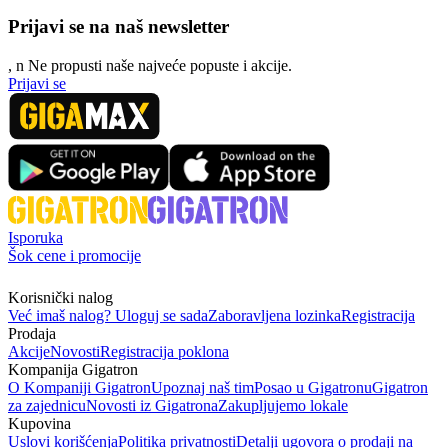
Prijavi se na naš newsletter
, n
N
e propusti naše najveće popuste i akcije.
Prijavi se
Isporuka
Šok cene i promocije
Korisnički nalog
Već imaš nalog? Uloguj se sada
Zaboravljena lozinka
Registracija
Prodaja
Akcije
Novosti
Registracija poklona
Kompanija Gigatron
O Kompaniji Gigatron
Upoznaj naš tim
Posao u Gigatronu
Gigatron
za zajednicu
Novosti iz Gigatrona
Zakupljujemo lokale
Kupovina
Uslovi korišćenja
Politika privatnosti
Detalji ugovora o prodaji na