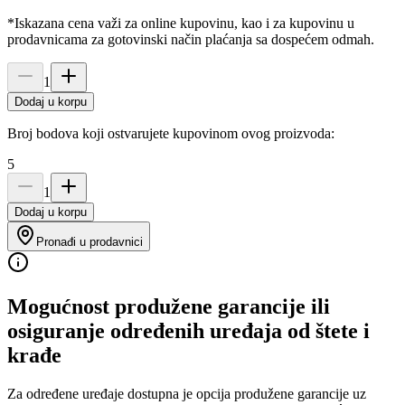
*Iskazana cena važi za online kupovinu, kao i za kupovinu u
prodavnicama za gotovinski način plaćanja sa dospećem odmah.
1
Dodaj u korpu
Broj bodova koji ostvarujete kupovinom ovog proizvoda:
5
1
Dodaj u korpu
Pronađi u prodavnici
Mogućnost produžene garancije ili
osiguranje određenih uređaja od štete i
krađe
Za određene uređaje dostupna je opcija produžene garancije uz