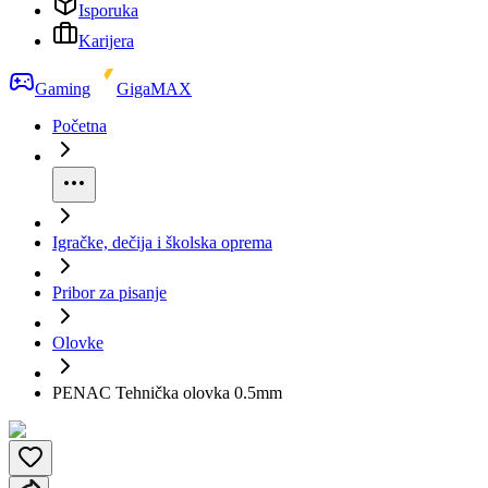
Isporuka
Karijera
Gaming
GigaMAX
Početna
Igračke, dečija i školska oprema
Pribor za pisanje
Olovke
PENAC Tehnička olovka 0.5mm