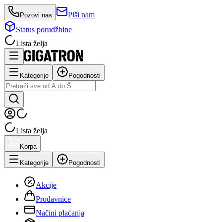
Piši nam
Pozovi nas
Status porudžbine
Lista želja
Kategorije
Pogodnosti
Lista želja
Korpa
Kategorije
Pogodnosti
Akcije
Prodavnice
Načini plaćanja