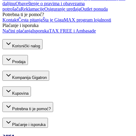
daljinu
Obaveštenje o pravima i obavezama
potrošača
Reklamacije
Osiguranje uređaja
Outlet ponuda
Potrebna ti je pomoć?
Kontakt
Česta pitanja
Šta je GigaMAX program lojalnosti
Plaćanje i isporuka
Načini plaćanja
Isporuka
TAX FREE i Ambasade
Korisnički nalog
Prodaja
Kompanija Gigatron
Kupovina
Potrebna ti je pomoć?
Plaćanje i isporuka