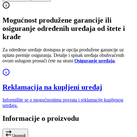
Mogućnost produžene garancije ili
osiguranje određenih uređaja od štete i
krađe
Za određene uređaje dostupna je opcija produžene garancije uz
uplatu premije osiguranja. Detalje i spisak uređaja obuhvaćenih
ovom uslugom pronaći ćete na strani
Osiguranje uređaja
.
Reklamacija na kupljeni uređaj
Informišite se o mogućnostima povrata i reklamacije kupljenog
uređaja.
Informacije o proizvodu
Uporedi