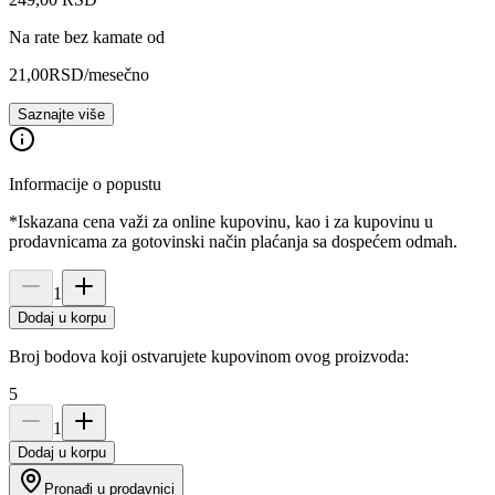
Na rate bez kamate od
21,00
RSD
/mesečno
Saznajte više
Informacije o popustu
*Iskazana cena važi za online kupovinu, kao i za kupovinu u
prodavnicama za gotovinski način plaćanja sa dospećem odmah.
1
Dodaj u korpu
Broj bodova koji ostvarujete kupovinom ovog proizvoda:
5
1
Dodaj u korpu
Pronađi u prodavnici