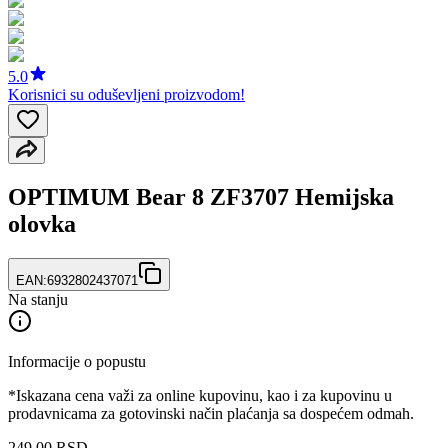
5.0
Korisnici su oduševljeni proizvodom!
OPTIMUM Bear 8 ZF3707 Hemijska
olovka
EAN:
6932802437071
Na stanju
Informacije o popustu
*Iskazana cena važi za online kupovinu, kao i za kupovinu u
prodavnicama za gotovinski način plaćanja sa dospećem odmah.
249
,
00
RSD