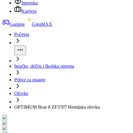
Isporuka
Karijera
Gaming
GigaMAX
Početna
Igračke, dečija i školska oprema
Pribor za pisanje
Olovke
OPTIMUM Bear 8 ZF3707 Hemijska olovka