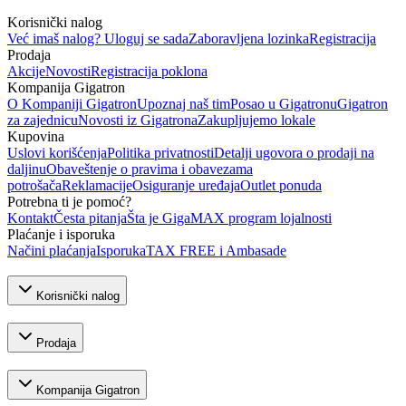
Korisnički nalog
Već imaš nalog? Uloguj se sada
Zaboravljena lozinka
Registracija
Prodaja
Akcije
Novosti
Registracija poklona
Kompanija Gigatron
O Kompaniji Gigatron
Upoznaj naš tim
Posao u Gigatronu
Gigatron
za zajednicu
Novosti iz Gigatrona
Zakupljujemo lokale
Kupovina
Uslovi korišćenja
Politika privatnosti
Detalji ugovora o prodaji na
daljinu
Obaveštenje o pravima i obavezama
potrošača
Reklamacije
Osiguranje uređaja
Outlet ponuda
Potrebna ti je pomoć?
Kontakt
Česta pitanja
Šta je GigaMAX program lojalnosti
Plaćanje i isporuka
Načini plaćanja
Isporuka
TAX FREE i Ambasade
Korisnički nalog
Prodaja
Kompanija Gigatron