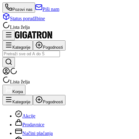
Piši nam
Pozovi nas
Status porudžbine
Lista želja
Kategorije
Pogodnosti
Lista želja
Korpa
Kategorije
Pogodnosti
Akcije
Prodavnice
Načini plaćanja