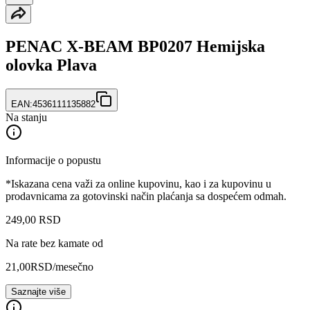
PENAC X-BEAM BP0207 Hemijska
olovka Plava
EAN:
4536111135882
Na stanju
Informacije o popustu
*Iskazana cena važi za online kupovinu, kao i za kupovinu u
prodavnicama za gotovinski način plaćanja sa dospećem odmah.
249
,
00
RSD
Na rate bez kamate od
21,00
RSD
/mesečno
Saznajte više