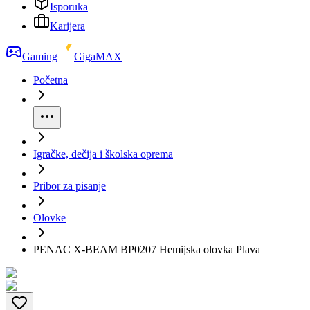
Isporuka
Karijera
Gaming
GigaMAX
Početna
Igračke, dečija i školska oprema
Pribor za pisanje
Olovke
PENAC X-BEAM BP0207 Hemijska olovka Plava