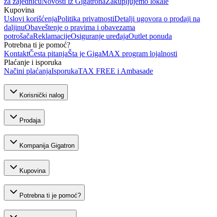
za zajednicu
Novosti iz Gigatrona
Zakupljujemo lokale
Kupovina
Uslovi korišćenja
Politika privatnosti
Detalji ugovora o prodaji na
daljinu
Obaveštenje o pravima i obavezama
potrošača
Reklamacije
Osiguranje uređaja
Outlet ponuda
Potrebna ti je pomoć?
Kontakt
Česta pitanja
Šta je GigaMAX program lojalnosti
Plaćanje i isporuka
Načini plaćanja
Isporuka
TAX FREE i Ambasade
Korisnički nalog
Prodaja
Kompanija Gigatron
Kupovina
Potrebna ti je pomoć?