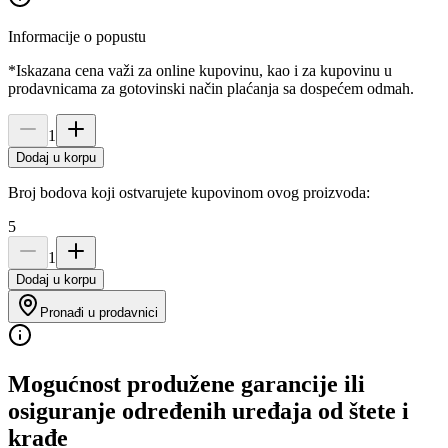
Informacije o popustu
*Iskazana cena važi za online kupovinu, kao i za kupovinu u
prodavnicama za gotovinski način plaćanja sa dospećem odmah.
1
Dodaj u korpu
Broj bodova koji ostvarujete kupovinom ovog proizvoda:
5
1
Dodaj u korpu
Pronađi u prodavnici
Mogućnost produžene garancije ili
osiguranje određenih uređaja od štete i
krađe