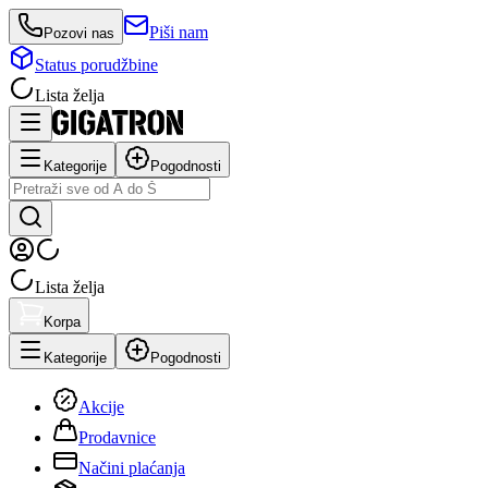
Piši nam
Pozovi nas
Status porudžbine
Lista želja
Kategorije
Pogodnosti
Lista želja
Korpa
Kategorije
Pogodnosti
Akcije
Prodavnice
Načini plaćanja