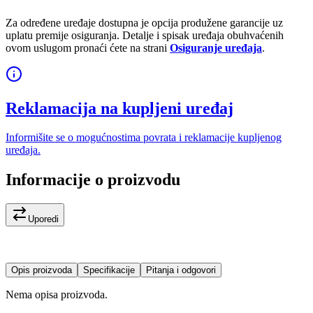
Za određene uređaje dostupna je opcija produžene garancije uz
uplatu premije osiguranja. Detalje i spisak uređaja obuhvaćenih
ovom uslugom pronaći ćete na strani
Osiguranje uređaja
.
Reklamacija na kupljeni uređaj
Informišite se o mogućnostima povrata i reklamacije kupljenog
uređaja.
Informacije o proizvodu
Uporedi
Opis proizvoda
Specifikacije
Pitanja i odgovori
Nema opisa proizvoda.