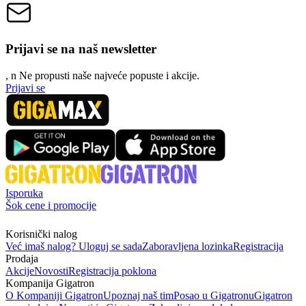
Prijavi se na naš newsletter
, n
N
e propusti naše najveće popuste i akcije.
Prijavi se
Isporuka
Šok cene i promocije
Korisnički nalog
Već imaš nalog? Uloguj se sada
Zaboravljena lozinka
Registracija
Prodaja
Akcije
Novosti
Registracija poklona
Kompanija Gigatron
O Kompaniji Gigatron
Upoznaj naš tim
Posao u Gigatronu
Gigatron