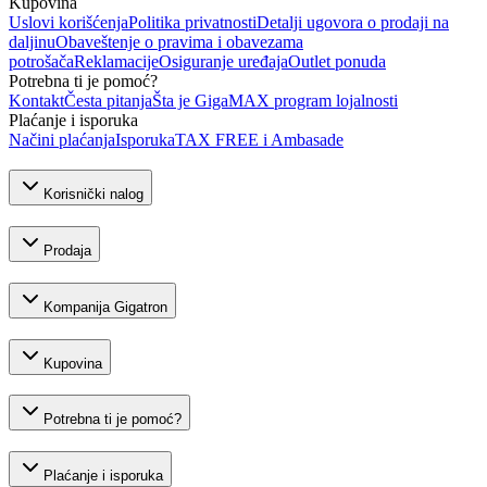
Kupovina
Uslovi korišćenja
Politika privatnosti
Detalji ugovora o prodaji na
daljinu
Obaveštenje o pravima i obavezama
potrošača
Reklamacije
Osiguranje uređaja
Outlet ponuda
Potrebna ti je pomoć?
Kontakt
Česta pitanja
Šta je GigaMAX program lojalnosti
Plaćanje i isporuka
Načini plaćanja
Isporuka
TAX FREE i Ambasade
Korisnički nalog
Prodaja
Kompanija Gigatron
Kupovina
Potrebna ti je pomoć?
Plaćanje i isporuka