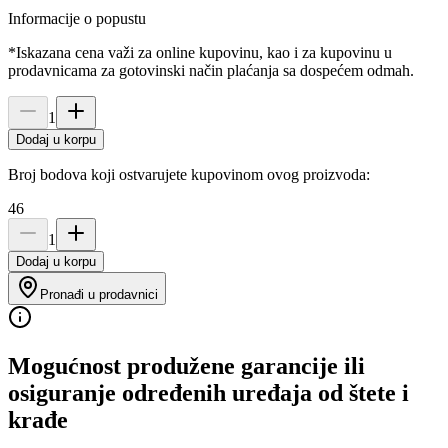
Informacije o popustu
*Iskazana cena važi za online kupovinu, kao i za kupovinu u
prodavnicama za gotovinski način plaćanja sa dospećem odmah.
1
Dodaj u korpu
Broj bodova koji ostvarujete kupovinom ovog proizvoda:
46
1
Dodaj u korpu
Pronađi u prodavnici
Mogućnost produžene garancije ili
osiguranje određenih uređaja od štete i
krađe