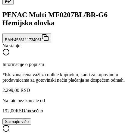
PENAC Multi MF0207BL/BR-G6
Hemijska olovka
EAN:
4536111734061
Na stanju
Informacije o popustu
*Iskazana cena važi za online kupovinu, kao i za kupovinu u
prodavnicama za gotovinski način plaćanja sa dospećem odmah.
2.299
,
00
RSD
Na rate bez kamate od
192,00
RSD
/mesečno
Saznajte više