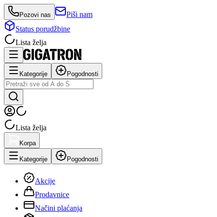
Piši nam
Pozovi nas
Status porudžbine
Lista želja
Kategorije
Pogodnosti
Lista želja
Korpa
Kategorije
Pogodnosti
Akcije
Prodavnice
Načini plaćanja