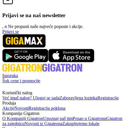
Prijavi se na naš newsletter
, n
N
e propusti naše najveće popuste i akcije.
Prijavi se
Isporuka
Šok cene i promocije
Korisnički nalog
Već imaš nalog? Uloguj se sada
Zaboravljena lozinka
Registracija
Prodaja
Akcije
Novosti
Registracija poklona
Kompanija Gigatron
O Kompaniji Gigatron
Upoznaj naš tim
Posao u Gigatronu
Gigatron
za zajednicu
Novosti iz Gigatrona
Zakupljujemo lokale