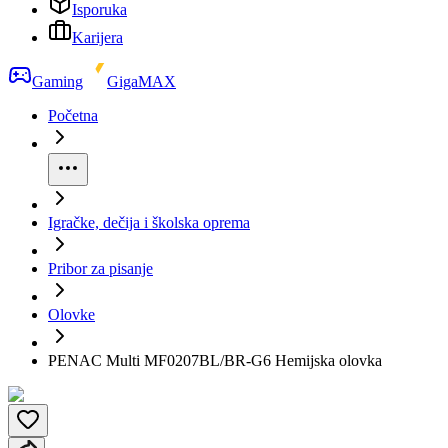
Isporuka
Karijera
Gaming
GigaMAX
Početna
Igračke, dečija i školska oprema
Pribor za pisanje
Olovke
PENAC Multi MF0207BL/BR-G6 Hemijska olovka