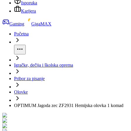
Isporuka
Karijera
Gaming
GigaMAX
Početna
Igračke, dečija i školska oprema
Pribor za pisanje
Olovke
OPTIMUM Jagoda zec ZF2931 Hemijska olovka 1 komad