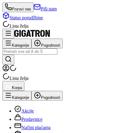
Piši nam
Pozovi nas
Status porudžbine
Lista želja
Kategorije
Pogodnosti
Lista želja
Korpa
Kategorije
Pogodnosti
Akcije
Prodavnice
Načini plaćanja