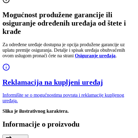
Mogućnost produžene garancije ili
osiguranje određenih uređaja od štete i
krađe
Za određene uređaje dostupna je opcija produžene garancije uz
uplatu premije osiguranja. Detalje i spisak uređaja obuhvaćenih
ovom uslugom pronaći ćete na strani
Osiguranje uređaja
.
Reklamacija na kupljeni uređaj
Informišite se o mogućnostima povrata i reklamacije kupljenog
uređaja.
Slika je ilustrativnog karaktera.
Informacije o proizvodu