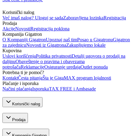
Korisnički nalog
Već imaš nalog? Uloguj se sada
Zaboravljena lozinka
Registracija
Prodaja
Akcije
Novosti
Registracija poklona
Kompanija Gigatron
O Kompaniji Gigatron
Upoznaj naš tim
Posao u Gigatronu
Gigatron
za zajednicu
Novosti iz Gigatrona
Zakupljujemo lokale
Kupovina
Uslovi korišćenja
Politika privatnosti
Detalji ugovora o prodaji na
daljinu
Obaveštenje o pravima i obavezama
potrošača
Reklamacije
Osiguranje uređaja
Outlet ponuda
Potrebna ti je pomoć?
Kontakt
Česta pitanja
Šta je GigaMAX program lojalnosti
Plaćanje i isporuka
Načini plaćanja
Isporuka
TAX FREE i Ambasade
Korisnički nalog
Prodaja
Kompanija Gigatron