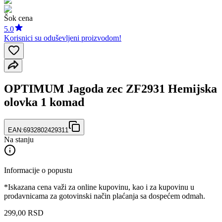
Šok cena
5.0
Korisnici su oduševljeni proizvodom!
OPTIMUM Jagoda zec ZF2931 Hemijska
olovka 1 komad
EAN:
6932802429311
Na stanju
Informacije o popustu
*Iskazana cena važi za online kupovinu, kao i za kupovinu u
prodavnicama za gotovinski način plaćanja sa dospećem odmah.
299
,
00
RSD