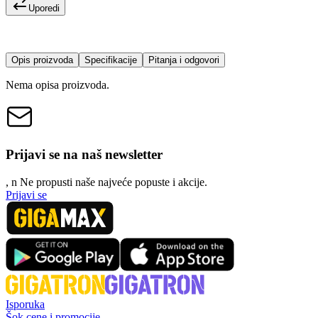
Uporedi
Opis proizvoda
Specifikacije
Pitanja i odgovori
Nema opisa proizvoda.
Prijavi se na naš newsletter
, n
N
e propusti naše najveće popuste i akcije.
Prijavi se
Isporuka
Šok cene i promocije