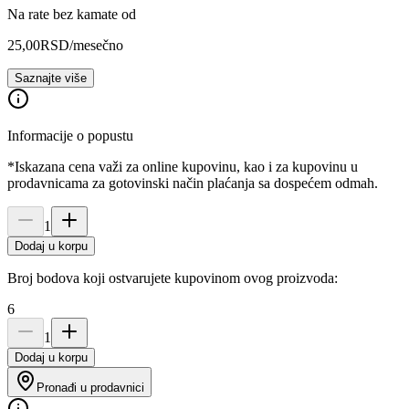
Na rate bez kamate od
25,00
RSD
/mesečno
Saznajte više
Informacije o popustu
*Iskazana cena važi za online kupovinu, kao i za kupovinu u
prodavnicama za gotovinski način plaćanja sa dospećem odmah.
1
Dodaj u korpu
Broj bodova koji ostvarujete kupovinom ovog proizvoda:
6
1
Dodaj u korpu
Pronađi u prodavnici