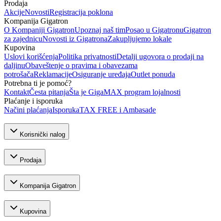
Prodaja
Akcije
Novosti
Registracija poklona
Kompanija Gigatron
O Kompaniji Gigatron
Upoznaj naš tim
Posao u Gigatronu
Gigatron
za zajednicu
Novosti iz Gigatrona
Zakupljujemo lokale
Kupovina
Uslovi korišćenja
Politika privatnosti
Detalji ugovora o prodaji na
daljinu
Obaveštenje o pravima i obavezama
potrošača
Reklamacije
Osiguranje uređaja
Outlet ponuda
Potrebna ti je pomoć?
Kontakt
Česta pitanja
Šta je GigaMAX program lojalnosti
Plaćanje i isporuka
Načini plaćanja
Isporuka
TAX FREE i Ambasade
Korisnički nalog
Prodaja
Kompanija Gigatron
Kupovina