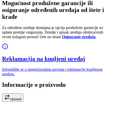
Mogućnost produžene garancije ili
osiguranje određenih uređaja od štete i
krađe
Za određene uređaje dostupna je opcija produžene garancije uz
uplatu premije osiguranja. Detalje i spisak uređaja obuhvaćenih
ovom uslugom pronaći ćete na strani
Osiguranje uređaja
.
Reklamacija na kupljeni uređaj
Informišite se o mogućnostima povrata i reklamacije kupljenog
uređaja.
Informacije o proizvodu
Uporedi