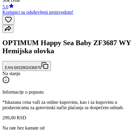
Šok cena
5.0
Korisnici su oduševljeni proizvodom!
OPTIMUM Happy Sea Baby ZF3687 WY
Hemijska olovka
EAN:
6932802436876
Na stanju
Informacije o popustu
*Iskazana cena važi za online kupovinu, kao i za kupovinu u
prodavnicama za gotovinski način plaćanja sa dospećem odmah.
299
,
00
RSD
Na rate bez kamate od