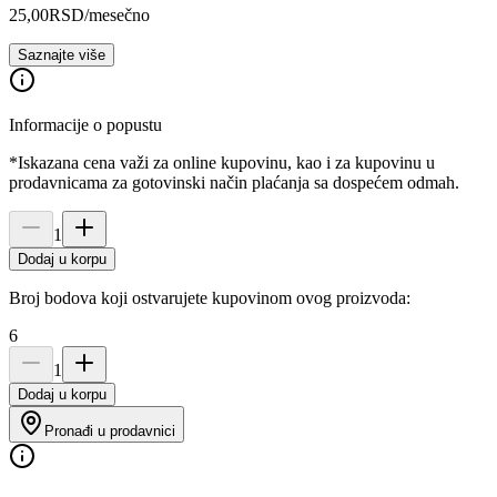
25,00
RSD
/mesečno
Saznajte više
Informacije o popustu
*Iskazana cena važi za online kupovinu, kao i za kupovinu u
prodavnicama za gotovinski način plaćanja sa dospećem odmah.
1
Dodaj u korpu
Broj bodova koji ostvarujete kupovinom ovog proizvoda:
6
1
Dodaj u korpu
Pronađi u prodavnici