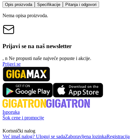
Opis proizvoda
Specifikacije
Pitanja i odgovori
Nema opisa proizvoda.
Prijavi se na naš newsletter
, n
N
e propusti naše najveće popuste i akcije.
Prijavi se
Isporuka
Šok cene i promocije
Korisnički nalog
Već imaš nalog? Uloguj se sada
Zaboravljena lozinka
Registracija