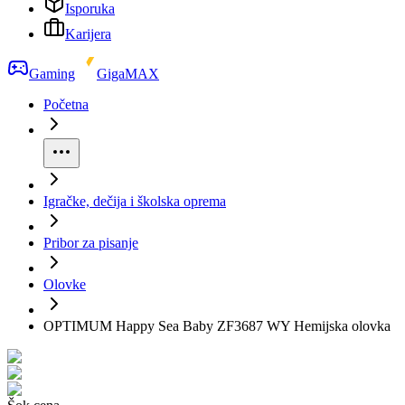
Isporuka
Karijera
Gaming
GigaMAX
Početna
Igračke, dečija i školska oprema
Pribor za pisanje
Olovke
OPTIMUM Happy Sea Baby ZF3687 WY Hemijska olovka