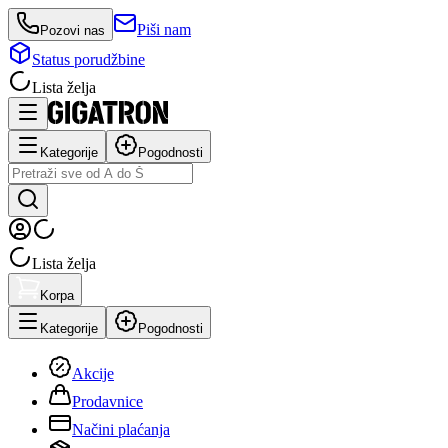
Piši nam
Pozovi nas
Status porudžbine
Lista želja
Kategorije
Pogodnosti
Lista želja
Korpa
Kategorije
Pogodnosti
Akcije
Prodavnice
Načini plaćanja