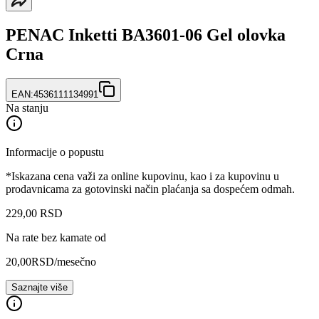
PENAC Inketti BA3601-06 Gel olovka
Crna
EAN:
4536111134991
Na stanju
Informacije o popustu
*Iskazana cena važi za online kupovinu, kao i za kupovinu u
prodavnicama za gotovinski način plaćanja sa dospećem odmah.
229
,
00
RSD
Na rate bez kamate od
20,00
RSD
/mesečno
Saznajte više