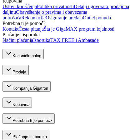
Kupovina
Uslovi korišćenja
Politika privatnosti
Detalji ugovora o prodaji na
daljinu
Obaveštenje o pravima i obavezama
potrošača
Reklamacije
Osiguranje uređaja
Outlet ponuda
Potrebna ti je pomoć?
Kontakt
Česta pitanja
Šta je GigaMAX program lojalnosti
Plaćanje i isporuka
Načini plaćanja
Isporuka
TAX FREE i Ambasade
Korisnički nalog
Prodaja
Kompanija Gigatron
Kupovina
Potrebna ti je pomoć?
Plaćanje i isporuka