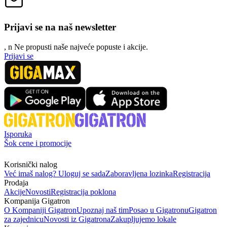
Prijavi se na naš newsletter
, n
N
e propusti naše najveće popuste i akcije.
Prijavi se
Isporuka
Šok cene i promocije
Korisnički nalog
Već imaš nalog? Uloguj se sada
Zaboravljena lozinka
Registracija
Prodaja
Akcije
Novosti
Registracija poklona
Kompanija Gigatron
O Kompaniji Gigatron
Upoznaj naš tim
Posao u Gigatronu
Gigatron
za zajednicu
Novosti iz Gigatrona
Zakupljujemo lokale