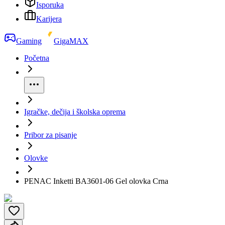
Isporuka
Karijera
Gaming
GigaMAX
Početna
Igračke, dečija i školska oprema
Pribor za pisanje
Olovke
PENAC Inketti BA3601-06 Gel olovka Crna