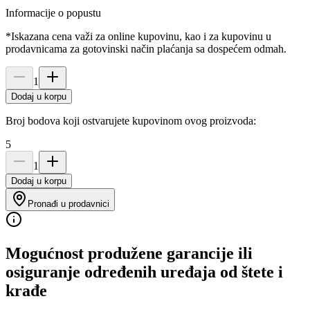
Informacije o popustu
*Iskazana cena važi za online kupovinu, kao i za kupovinu u
prodavnicama za gotovinski način plaćanja sa dospećem odmah.
1
Dodaj u korpu
Broj bodova koji ostvarujete kupovinom ovog proizvoda:
5
1
Dodaj u korpu
Pronađi u prodavnici
Mogućnost produžene garancije ili
osiguranje određenih uređaja od štete i
krađe