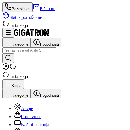
Piši nam
Pozovi nas
Status porudžbine
Lista želja
Kategorije
Pogodnosti
Lista želja
Korpa
Kategorije
Pogodnosti
Akcije
Prodavnice
Načini plaćanja