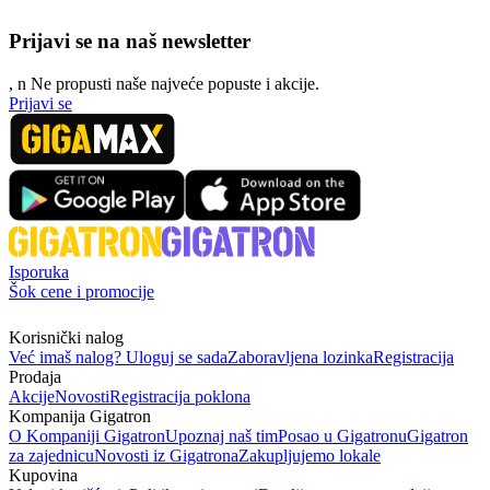
Prijavi se na naš newsletter
, n
N
e propusti naše najveće popuste i akcije.
Prijavi se
Isporuka
Šok cene i promocije
Korisnički nalog
Već imaš nalog? Uloguj se sada
Zaboravljena lozinka
Registracija
Prodaja
Akcije
Novosti
Registracija poklona
Kompanija Gigatron
O Kompaniji Gigatron
Upoznaj naš tim
Posao u Gigatronu
Gigatron
za zajednicu
Novosti iz Gigatrona
Zakupljujemo lokale
Kupovina