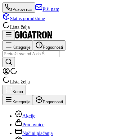
Piši nam
Pozovi nas
Status porudžbine
Lista želja
Kategorije
Pogodnosti
Lista želja
Korpa
Kategorije
Pogodnosti
Akcije
Prodavnice
Načini plaćanja