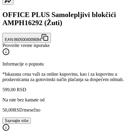
OFFICE PLUS Samolepljivi blokčići
AMPH16292 (Žuti)
EAN:
8605004009084
Proverite vreme isporuke
Informacije o popustu
*Iskazana cena važi za online kupovinu, kao i za kupovinu u
prodavnicama za gotovinski način plaćanja sa dospećem odmah.
599
,
00
RSD
Na rate bez kamate od
50,00
RSD
/mesečno
Saznajte više