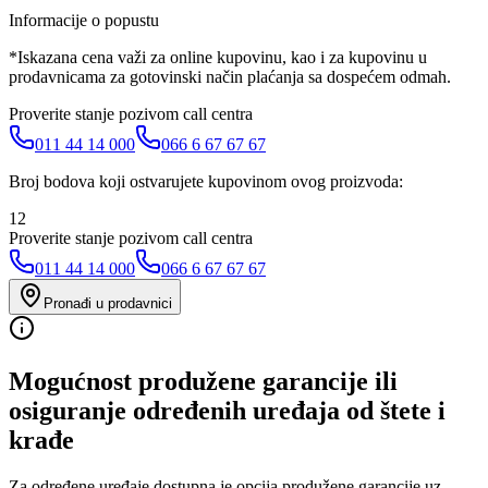
Informacije o popustu
*Iskazana cena važi za online kupovinu, kao i za kupovinu u
prodavnicama za gotovinski način plaćanja sa dospećem odmah.
Proverite stanje pozivom call centra
011 44 14 000
066 6 67 67 67
Broj bodova koji ostvarujete kupovinom ovog proizvoda:
12
Proverite stanje pozivom call centra
011 44 14 000
066 6 67 67 67
Pronađi u prodavnici
Mogućnost produžene garancije ili
osiguranje određenih uređaja od štete i
krađe
Za određene uređaje dostupna je opcija produžene garancije uz