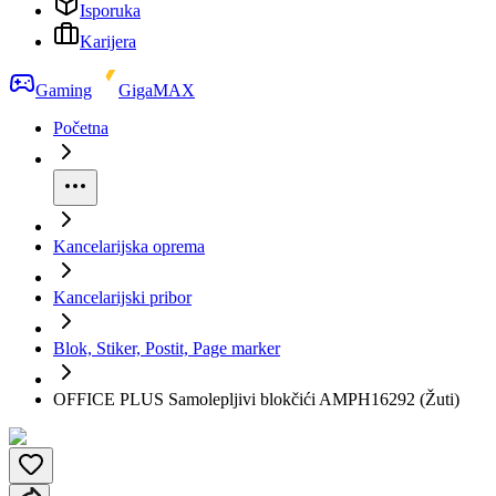
Isporuka
Karijera
Gaming
GigaMAX
Početna
Kancelarijska oprema
Kancelarijski pribor
Blok, Stiker, Postit, Page marker
OFFICE PLUS Samolepljivi blokčići AMPH16292 (Žuti)