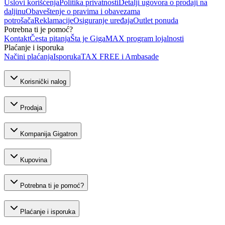
Uslovi korišćenja
Politika privatnosti
Detalji ugovora o prodaji na
daljinu
Obaveštenje o pravima i obavezama
potrošača
Reklamacije
Osiguranje uređaja
Outlet ponuda
Potrebna ti je pomoć?
Kontakt
Česta pitanja
Šta je GigaMAX program lojalnosti
Plaćanje i isporuka
Načini plaćanja
Isporuka
TAX FREE i Ambasade
Korisnički nalog
Prodaja
Kompanija Gigatron
Kupovina
Potrebna ti je pomoć?
Plaćanje i isporuka