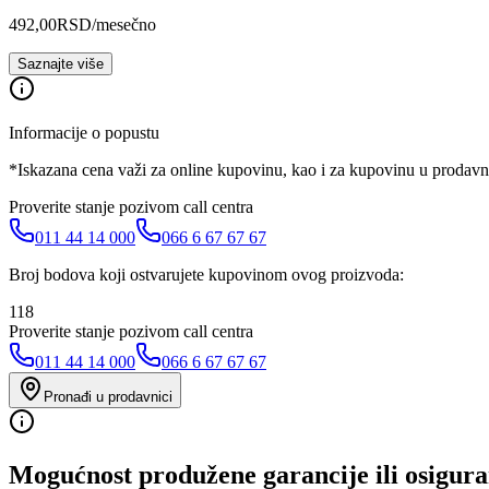
492,00
RSD
/mesečno
Saznajte više
Informacije o popustu
*Iskazana cena važi za online kupovinu, kao i za kupovinu u prodav
Proverite stanje pozivom call centra
011 44 14 000
066 6 67 67 67
Broj bodova koji ostvarujete kupovinom ovog proizvoda:
118
Proverite stanje pozivom call centra
011 44 14 000
066 6 67 67 67
Pronađi u prodavnici
Mogućnost produžene garancije ili osigura