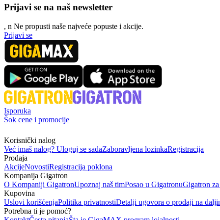
Prijavi se na naš newsletter
, n
N
e propusti naše najveće popuste i akcije.
Prijavi se
Isporuka
Šok cene i promocije
Korisnički nalog
Već imaš nalog? Uloguj se sada
Zaboravljena lozinka
Registracija
Prodaja
Akcije
Novosti
Registracija poklona
Kompanija Gigatron
O Kompaniji Gigatron
Upoznaj naš tim
Posao u Gigatronu
Gigatron za
Kupovina
Uslovi korišćenja
Politika privatnosti
Detalji ugovora o prodaji na dalji
Potrebna ti je pomoć?
Kontakt
Česta pitanja
Šta je GigaMAX program lojalnosti