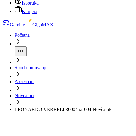
Isporuka
Karijera
Gaming
GigaMAX
Početna
Sport i putovanje
Aksesoari
Novčanici
LEONARDO VERRELI 3000452-004 Novčanik