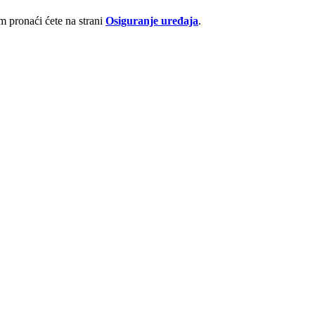
 pronaći ćete na strani
Osiguranje uređaja
.