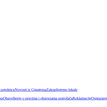
 zajednicu
Novosti iz Gigatrona
Zakupljujemo lokale
nu
Obaveštenje o pravima i obavezama potrošača
Reklamacije
Osiguranj