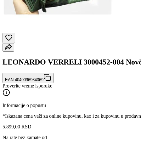
LEONARDO VERRELI 3000452-004 Novč
EAN:
4049096964069
Proverite vreme isporuke
Informacije o popustu
*Iskazana cena važi za online kupovinu, kao i za kupovinu u prodav
5.899
,
00
RSD
Na rate bez kamate od