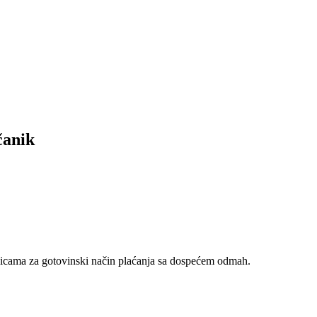
anik
nicama za gotovinski način plaćanja sa dospećem odmah.