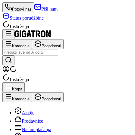
Piši nam
Pozovi nas
Status porudžbine
Lista želja
Kategorije
Pogodnosti
Lista želja
Korpa
Kategorije
Pogodnosti
Akcije
Prodavnice
Načini plaćanja