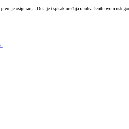
 premije osiguranja. Detalje i spisak uređaja obuhvaćenih ovom uslugom
a.