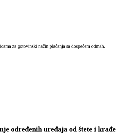
nicama za gotovinski način plaćanja sa dospećem odmah.
nje određenih uređaja od štete i krađe