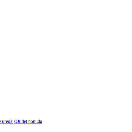
e uređaja
Outlet ponuda