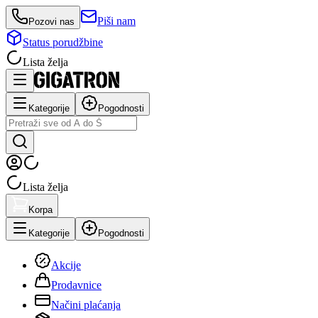
Piši nam
Pozovi nas
Status porudžbine
Lista želja
Kategorije
Pogodnosti
Lista želja
Korpa
Kategorije
Pogodnosti
Akcije
Prodavnice
Načini plaćanja