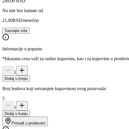
249
,
00
RSD
Na rate bez kamate od
21,00
RSD
/mesečno
Saznajte više
Informacije o popustu
*Iskazana cena važi za online kupovinu, kao i za kupovinu u prodav
1
Dodaj u korpu
Broj bodova koji ostvarujete kupovinom ovog proizvoda:
5
1
Dodaj u korpu
Pronađi u prodavnici