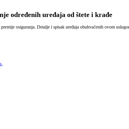
nje određenih uređaja od štete i krađe
 premije osiguranja. Detalje i spisak uređaja obuhvaćenih ovom uslugom
a.