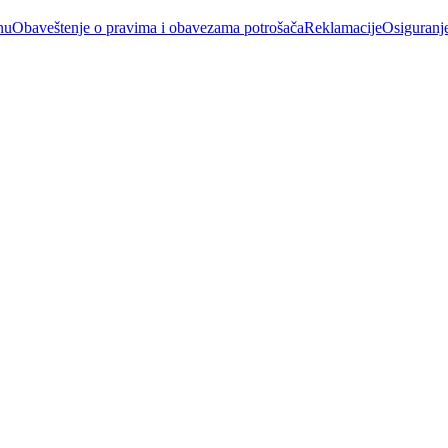
nu
Obaveštenje o pravima i obavezama potrošača
Reklamacije
Osiguranj