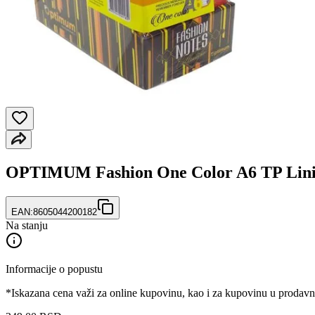
OPTIMUM Fashion One Color A6 TP Linije
EAN:
8605044200182
Na stanju
Informacije o popustu
*Iskazana cena važi za online kupovinu, kao i za kupovinu u prodav