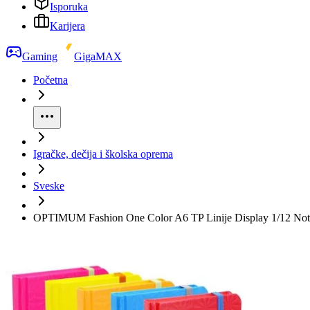
Isporuka
Karijera
Gaming
GigaMAX
Početna
Igračke, dečija i školska oprema
Sveske
OPTIMUM Fashion One Color A6 TP Linije Display 1/12 Not