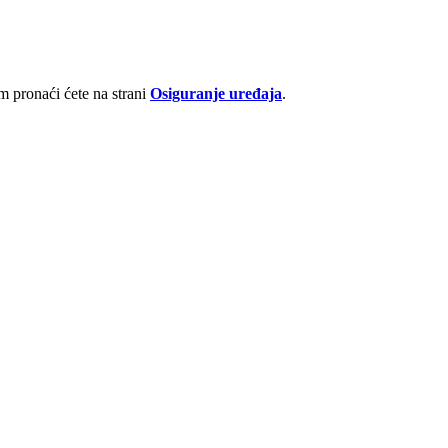
 pronaći ćete na strani
Osiguranje uređaja
.