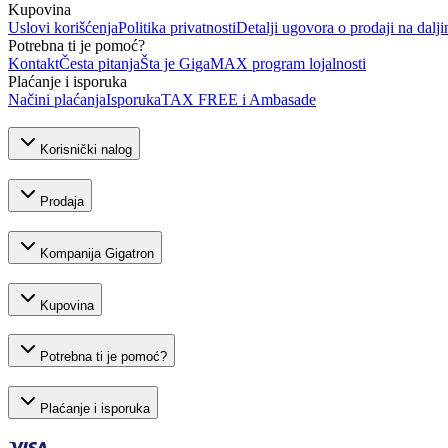
Kupovina
Uslovi korišćenja
Politika privatnosti
Detalji ugovora o prodaji na dalji
Potrebna ti je pomoć?
Kontakt
Česta pitanja
Šta je GigaMAX program lojalnosti
Plaćanje i isporuka
Načini plaćanja
Isporuka
TAX FREE i Ambasade
Korisnički nalog
Prodaja
Kompanija Gigatron
Kupovina
Potrebna ti je pomoć?
Plaćanje i isporuka