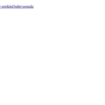
e uređaja
Outlet ponuda