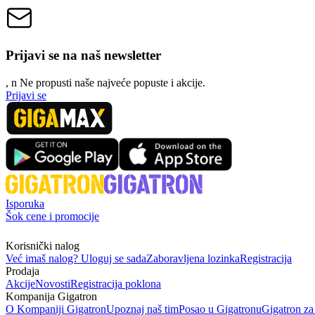
Prijavi se na naš newsletter
, n
N
e propusti naše najveće popuste i akcije.
Prijavi se
Isporuka
Šok cene i promocije
Korisnički nalog
Već imaš nalog? Uloguj se sada
Zaboravljena lozinka
Registracija
Prodaja
Akcije
Novosti
Registracija poklona
Kompanija Gigatron
O Kompaniji Gigatron
Upoznaj naš tim
Posao u Gigatronu
Gigatron za