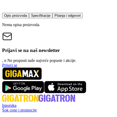
Opis proizvoda
Specifikacije
Pitanja i odgovori
Nema opisa proizvoda.
Prijavi se na naš newsletter
, n
N
e propusti naše najveće popuste i akcije.
Prijavi se
Isporuka
Šok cene i promocije