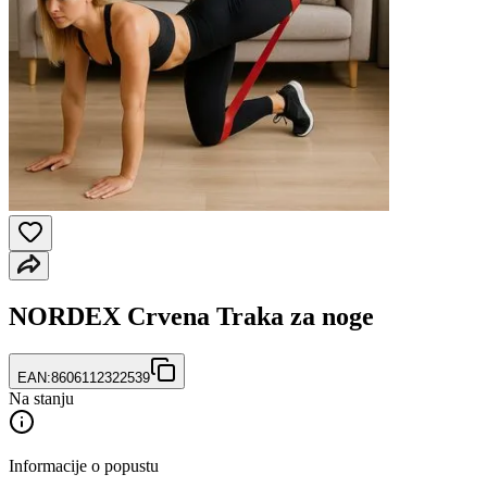
NORDEX Crvena Traka za noge
EAN:
8606112322539
Na stanju
Informacije o popustu