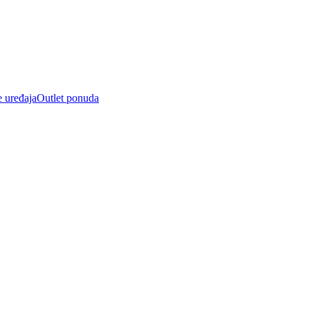
e uređaja
Outlet ponuda