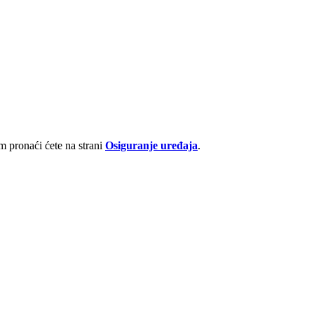
 pronaći ćete na strani
Osiguranje uređaja
.