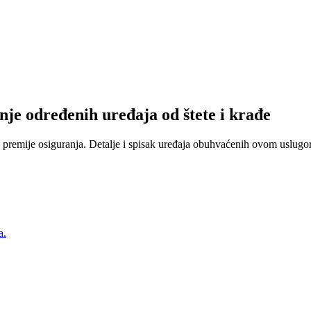
nje određenih uređaja od štete i krađe
 premije osiguranja. Detalje i spisak uređaja obuhvaćenih ovom uslugom
a.