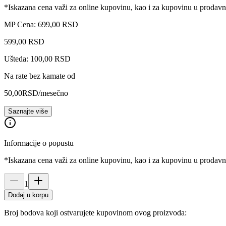
*Iskazana cena važi za online kupovinu, kao i za kupovinu u prodav
MP Cena: 699,00 RSD
599
,
00
RSD
Ušteda: 100,00 RSD
Na rate bez kamate od
50,00
RSD
/mesečno
Saznajte više
Informacije o popustu
*Iskazana cena važi za online kupovinu, kao i za kupovinu u prodav
1
Dodaj u korpu
Broj bodova koji ostvarujete kupovinom ovog proizvoda: