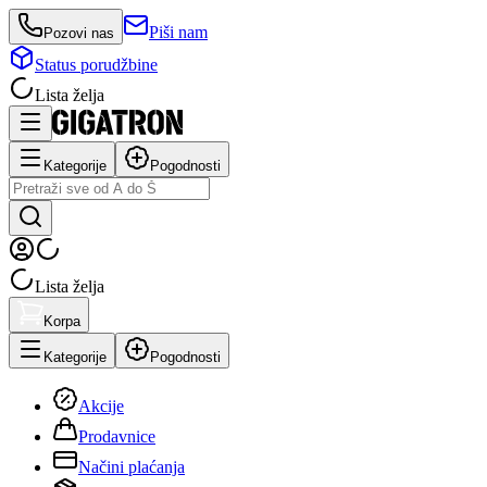
Piši nam
Pozovi nas
Status porudžbine
Lista želja
Kategorije
Pogodnosti
Lista želja
Korpa
Kategorije
Pogodnosti
Akcije
Prodavnice
Načini plaćanja