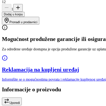
12
1
Dodaj u korpu
Pronađi u prodavnici
Mogućnost produžene garancije ili osigura
Za određene uređaje dostupna je opcija produžene garancije uz uplatu
Reklamacija na kupljeni uređaj
Informišite se o mogućnostima povrata i reklamacije kupljenog uređaj
Informacije o proizvodu
Uporedi