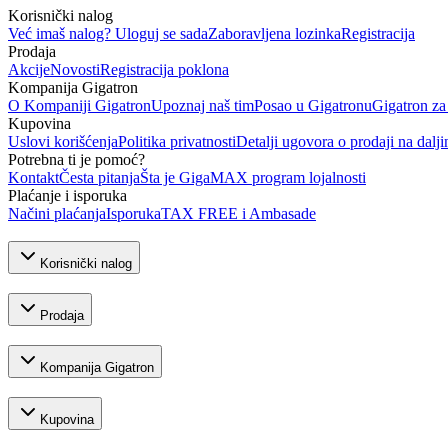
Korisnički nalog
Već imaš nalog? Uloguj se sada
Zaboravljena lozinka
Registracija
Prodaja
Akcije
Novosti
Registracija poklona
Kompanija Gigatron
O Kompaniji Gigatron
Upoznaj naš tim
Posao u Gigatronu
Gigatron za
Kupovina
Uslovi korišćenja
Politika privatnosti
Detalji ugovora o prodaji na dalji
Potrebna ti je pomoć?
Kontakt
Česta pitanja
Šta je GigaMAX program lojalnosti
Plaćanje i isporuka
Načini plaćanja
Isporuka
TAX FREE i Ambasade
Korisnički nalog
Prodaja
Kompanija Gigatron
Kupovina