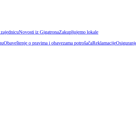
 zajednicu
Novosti iz Gigatrona
Zakupljujemo lokale
nu
Obaveštenje o pravima i obavezama potrošača
Reklamacije
Osiguranj