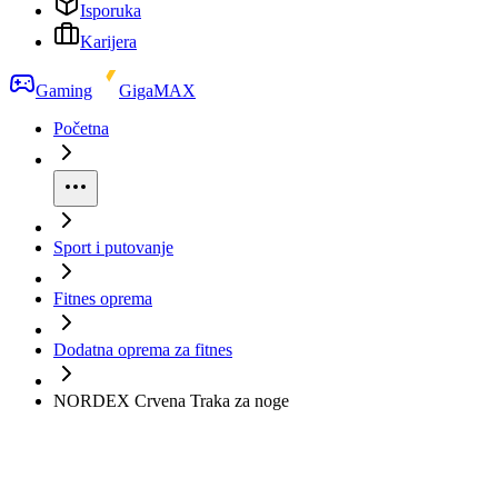
Isporuka
Karijera
Gaming
GigaMAX
Početna
Sport i putovanje
Fitnes oprema
Dodatna oprema za fitnes
NORDEX Crvena Traka za noge