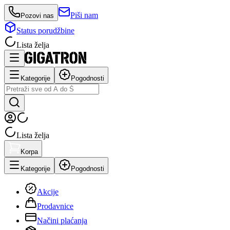
Piši nam
Pozovi nas
Status porudžbine
Lista želja
Kategorije
Pogodnosti
Lista želja
Korpa
Kategorije
Pogodnosti
Akcije
Prodavnice
Načini plaćanja