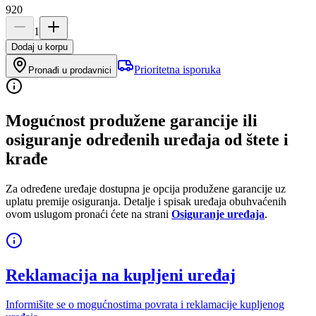
920
1
Dodaj u korpu
Prioritetna isporuka
Pronađi u prodavnici
Mogućnost produžene garancije ili
osiguranje određenih uređaja od štete i
krađe
Za određene uređaje dostupna je opcija produžene garancije uz
uplatu premije osiguranja. Detalje i spisak uređaja obuhvaćenih
ovom uslugom pronaći ćete na strani
Osiguranje uređaja
.
Reklamacija na kupljeni uređaj
Informišite se o mogućnostima povrata i reklamacije kupljenog