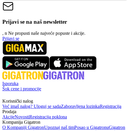
Prijavi se na naš newsletter
, n
N
e propusti naše najveće popuste i akcije.
Prijavi se
Isporuka
Šok cene i promocije
Korisnički nalog
Već imaš nalog? Uloguj se sada
Zaboravljena lozinka
Registracija
Prodaja
Akcije
Novosti
Registracija poklona
Kompanija Gigatron
O Kompaniji Gigatron
Upoznaj naš tim
Posao u Gigatronu
Gigatron