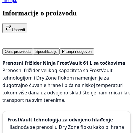
uređaja.
Informacije o proizvodu
Uporedi
Opis proizvoda
Specifikacije
Pitanja i odgovori
Prenosni frižider Ninja FrostVault 61 L sa točkovima
Prenosni frižider velikog kapaciteta sa FrostVault
tehnologijom i Dry Zone fiokom namenjen je za
dugotrajno čuvanje hrane i pića na niskoj temperaturi
tokom više dana uz odvojeno skladištenje namirnica i lak
transport na svim terenima.
FrostVault tehnologija za odvojeno hlađenje
Hladnoća se prenosi u Dry Zone fioku kako bi hrana