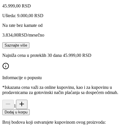
45.999
,
00
RSD
Ušteda: 9.000,00 RSD
Na rate bez kamate od
3.834,00
RSD
/mesečno
Saznajte više
Najniža cena u proteklih 30 dana 45.999,00 RSD
Informacije o popustu
*Iskazana cena važi za online kupovinu, kao i za kupovinu u
prodavnicama za gotovinski način plaćanja sa dospećem odmah.
1
Dodaj u korpu
Broj bodova koji ostvarujete kupovinom ovog proizvoda: