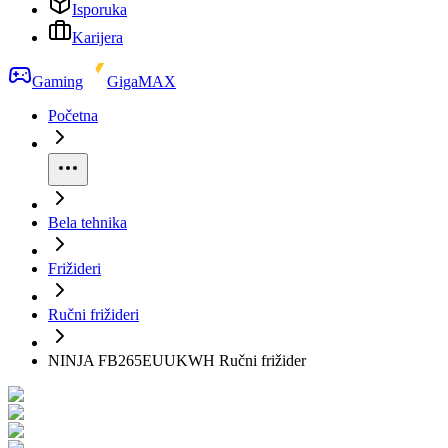
Isporuka
Karijera
Gaming
GigaMAX
Početna
Bela tehnika
Frižideri
Ručni frižideri
NINJA FB265EUUKWH Ručni frižider