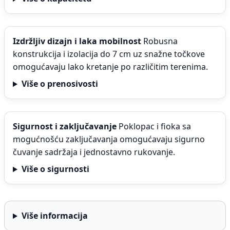
Izdržljiv dizajn i laka mobilnost
Robusna
konstrukcija i izolacija do 7 cm uz snažne točkove
omogućavaju lako kretanje po različitim terenima.
Više o prenosivosti
Sigurnost i zaključavanje
Poklopac i fioka sa
mogućnošću zaključavanja omogućavaju sigurno
čuvanje sadržaja i jednostavno rukovanje.
Više o sigurnosti
Više informacija