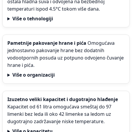
ostala hladna suva i odvojena na bezbednoj
temperaturi ispod 4.5°C tokom više dana.
Više o tehnologiji
Pametnije pakovanje hrane i pića
Omogućava
jednostavno pakovanje hrane bez dodatnih
vodootpornih posuda uz potpuno odvojeno čuvanje
hrane i pića.
Više o organizaciji
Izuzetno veliki kapacitet i dugotrajno hlađenje
Kapacitet od 61 litra omogućava smeštaj do 97
limenki bez leda ili oko 42 limenke sa ledom uz
dugotrajno zadržavanje niske temperature.
Više o kapacitetu