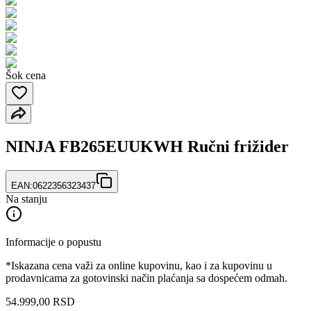
Šok cena
NINJA FB265EUUKWH Ručni frižider
EAN:
0622356323437
Na stanju
Informacije o popustu
*Iskazana cena važi za online kupovinu, kao i za kupovinu u
prodavnicama za gotovinski način plaćanja sa dospećem odmah.
54.999,00 RSD