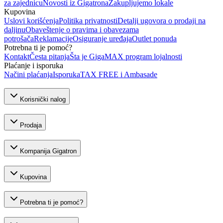
za zajednicu
Novosti iz Gigatrona
Zakupljujemo lokale
Kupovina
Uslovi korišćenja
Politika privatnosti
Detalji ugovora o prodaji na
daljinu
Obaveštenje o pravima i obavezama
potrošača
Reklamacije
Osiguranje uređaja
Outlet ponuda
Potrebna ti je pomoć?
Kontakt
Česta pitanja
Šta je GigaMAX program lojalnosti
Plaćanje i isporuka
Načini plaćanja
Isporuka
TAX FREE i Ambasade
Korisnički nalog
Prodaja
Kompanija Gigatron
Kupovina
Potrebna ti je pomoć?