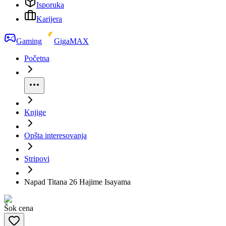
Isporuka
Karijera
Gaming
GigaMAX
Početna
Knjige
Opšta interesovanja
Stripovi
Napad Titana 26 Hajime Isayama
Šok cena