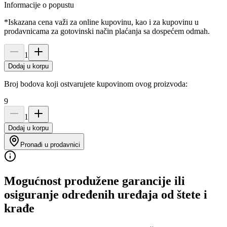
Informacije o popustu
*Iskazana cena važi za online kupovinu, kao i za kupovinu u
prodavnicama za gotovinski način plaćanja sa dospećem odmah.
1
Dodaj u korpu
Broj bodova koji ostvarujete kupovinom ovog proizvoda:
9
1
Dodaj u korpu
Pronađi u prodavnici
Mogućnost produžene garancije ili
osiguranje određenih uređaja od štete i
krađe