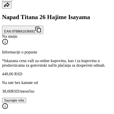
Napad Titana 26 Hajime Isayama
EAN:
9788661636691
Na stanju
Informacije o popustu
*Iskazana cena važi za online kupovinu, kao i za kupovinu u
prodavnicama za gotovinski način plaćanja sa dospećem odmah.
449
,
00
RSD
Na rate bez kamate od
38,00
RSD
/mesečno
Saznajte više