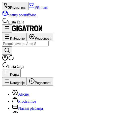
Piši nam
Pozovi nas
Status porudžbine
Lista želja
Kategorije
Pogodnosti
Lista želja
Korpa
Kategorije
Pogodnosti
Akcije
Prodavnice
Načini plaćanja