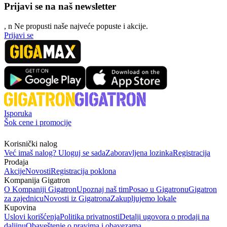
Prijavi se na naš newsletter
, n
N
e propusti naše najveće popuste i akcije.
Prijavi se
Isporuka
Šok cene i promocije
Korisnički nalog
Već imaš nalog? Uloguj se sada
Zaboravljena lozinka
Registracija
Prodaja
Akcije
Novosti
Registracija poklona
Kompanija Gigatron
O Kompaniji Gigatron
Upoznaj naš tim
Posao u Gigatronu
Gigatron
za zajednicu
Novosti iz Gigatrona
Zakupljujemo lokale
Kupovina
Uslovi korišćenja
Politika privatnosti
Detalji ugovora o prodaji na
daljinu
Obaveštenje o pravima i obavezama