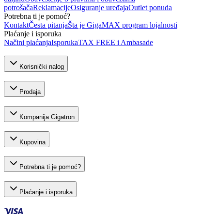
potrošača
Reklamacije
Osiguranje uređaja
Outlet ponuda
Potrebna ti je pomoć?
Kontakt
Česta pitanja
Šta je GigaMAX program lojalnosti
Plaćanje i isporuka
Načini plaćanja
Isporuka
TAX FREE i Ambasade
Korisnički nalog
Prodaja
Kompanija Gigatron
Kupovina
Potrebna ti je pomoć?
Plaćanje i isporuka