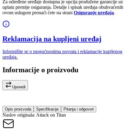
Za određene uređaje dostupna je opcija produžene garancije uz
uplatu premije osiguranja. Detalje i spisak uređaja obuhvaćenih
ovom uslugom pronaći ćete na strani
Osiguranje uređaja
.
Reklamacija na kupljeni uređaj
Informišite se o mogućnostima povrata i reklamacije kupljenog
uređaja.
Informacije o proizvodu
Uporedi
Opis proizvoda
Specifikacije
Pitanja i odgovori
Naslov originala: Attack on Titan