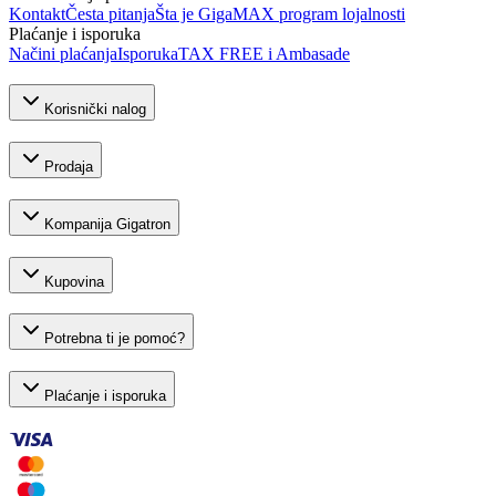
Kontakt
Česta pitanja
Šta je GigaMAX program lojalnosti
Plaćanje i isporuka
Načini plaćanja
Isporuka
TAX FREE i Ambasade
Korisnički nalog
Prodaja
Kompanija Gigatron
Kupovina
Potrebna ti je pomoć?
Plaćanje i isporuka