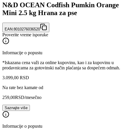
N&D OCEAN Codfish Pumkin Orange
Mini 2.5 kg Hrana za pse
EAN:
8010276036520
Proverite vreme isporuke
Informacije o popustu
*Iskazana cena važi za online kupovinu, kao i za kupovinu u
prodavnicama za gotovinski način plaćanja sa dospećem odmah.
3.099
,
00
RSD
Na rate bez kamate od
259,00
RSD
/mesečno
Saznajte više
Informacije o popustu