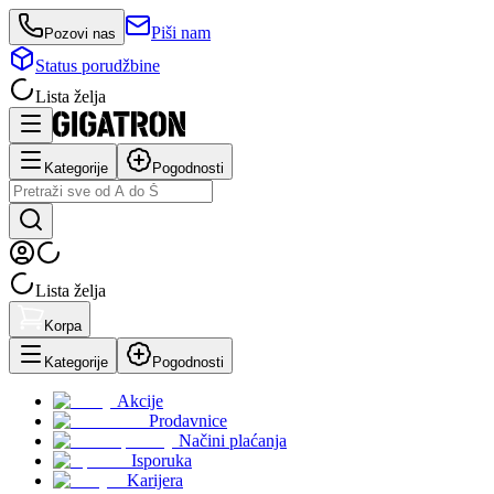
Piši nam
Pozovi nas
Status porudžbine
Lista želja
Kategorije
Pogodnosti
Lista želja
Korpa
Kategorije
Pogodnosti
Akcije
Prodavnice
Načini plaćanja
Isporuka
Karijera