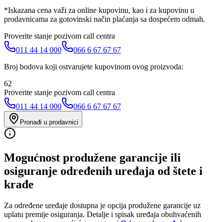
*Iskazana cena važi za online kupovinu, kao i za kupovinu u
prodavnicama za gotovinski način plaćanja sa dospećem odmah.
Proverite stanje pozivom call centra
011 44 14 000
066 6 67 67 67
Broj bodova koji ostvarujete kupovinom ovog proizvoda:
62
Proverite stanje pozivom call centra
011 44 14 000
066 6 67 67 67
Pronađi u prodavnici
Mogućnost produžene garancije ili
osiguranje određenih uređaja od štete i
krađe
Za određene uređaje dostupna je opcija produžene garancije uz
uplatu premije osiguranja. Detalje i spisak uređaja obuhvaćenih