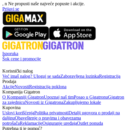
, n
N
e propusti naše najveće popuste i akcije.
Prijavi se
Isporuka
Šok cene i promocije
Korisnički nalog
Već imaš nalog? Uloguj se sada
Zaboravljena lozinka
Registracija
Prodaja
Akcije
Novosti
Registracija poklona
Kompanija Gigatron
O Kompaniji Gigatron
Upoznaj naš tim
Posao u Gigatronu
Gigatron
za zajednicu
Novosti iz Gigatrona
Zakupljujemo lokale
Kupovina
Uslovi korišćenja
Politika privatnosti
Detalji ugovora o prodaji na
daljinu
Obaveštenje o pravima i obavezama
potrošača
Reklamacije
Osiguranje uređaja
Outlet ponuda
Potrebna ti je pomoć?