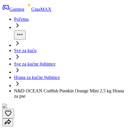
Gaming
GigaMAX
Početna
Sve za kuću
Sve za kućne ljubimce
Hrana za kućne ljubimce
N&D OCEAN Codfish Pumkin Orange Mini 2.5 kg Hrana
za pse