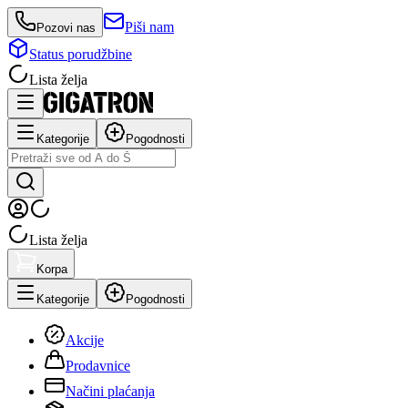
Piši nam
Pozovi nas
Status porudžbine
Lista želja
Kategorije
Pogodnosti
Lista želja
Korpa
Kategorije
Pogodnosti
Akcije
Prodavnice
Načini plaćanja