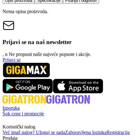
Opis proizvoda
Specifikacije
Pitanja i odgovori
Nema opisa proizvoda.
Prijavi se na naš newsletter
, n
N
e propusti naše najveće popuste i akcije.
Prijavi se
Isporuka
Šok cene i promocije
Korisnički nalog
Već imaš nalog? Uloguj se sada
Zaboravljena lozinka
Registracija
Prodaja