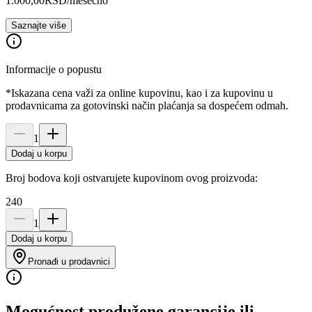
1.000,00
RSD
/mesečno
Saznajte više
Informacije o popustu
*Iskazana cena važi za online kupovinu, kao i za kupovinu u
prodavnicama za gotovinski način plaćanja sa dospećem odmah.
1
Dodaj u korpu
Broj bodova koji ostvarujete kupovinom ovog proizvoda:
240
1
Dodaj u korpu
Pronađi u prodavnici
Mogućnost produžene garancije ili