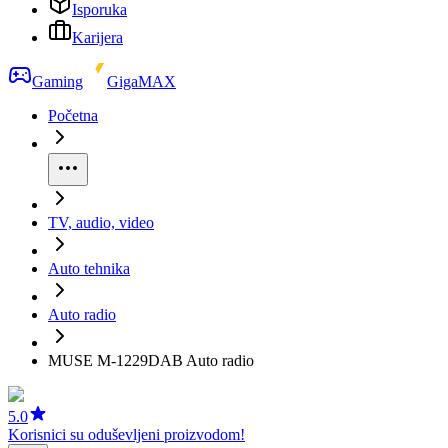
Isporuka
Karijera
Gaming
GigaMAX
Početna
TV, audio, video
Auto tehnika
Auto radio
MUSE M-1229DAB Auto radio
5.0
Korisnici su oduševljeni proizvodom!