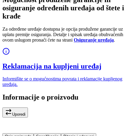
osiguranje određenih uređaja od štete i
krađe
Za određene uređaje dostupna je opcija produžene garancije uz
uplatu premije osiguranja. Detalje i spisak uređaja obuhvaćenih
ovom uslugom pronaći ćete na strani
Osiguranje uređaja
.
Reklamacija na kupljeni uređaj
Informišite se o mogućnostima povrata i reklamacije kupljenog
uređaja.
Informacije o proizvodu
Uporedi