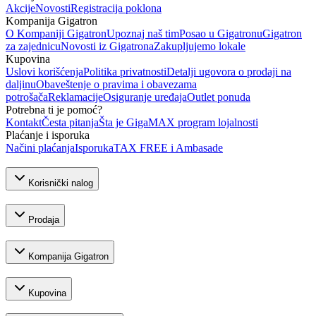
Akcije
Novosti
Registracija poklona
Kompanija Gigatron
O Kompaniji Gigatron
Upoznaj naš tim
Posao u Gigatronu
Gigatron
za zajednicu
Novosti iz Gigatrona
Zakupljujemo lokale
Kupovina
Uslovi korišćenja
Politika privatnosti
Detalji ugovora o prodaji na
daljinu
Obaveštenje o pravima i obavezama
potrošača
Reklamacije
Osiguranje uređaja
Outlet ponuda
Potrebna ti je pomoć?
Kontakt
Česta pitanja
Šta je GigaMAX program lojalnosti
Plaćanje i isporuka
Načini plaćanja
Isporuka
TAX FREE i Ambasade
Korisnički nalog
Prodaja
Kompanija Gigatron
Kupovina