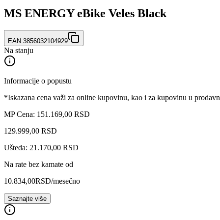
MS ENERGY eBike Veles Black
EAN:
3856032104929
Na stanju
Informacije o popustu
*Iskazana cena važi za online kupovinu, kao i za kupovinu u prodav
MP Cena: 151.169,00 RSD
129.999
,
00
RSD
Ušteda: 21.170,00 RSD
Na rate bez kamate od
10.834,00
RSD
/mesečno
Saznajte više