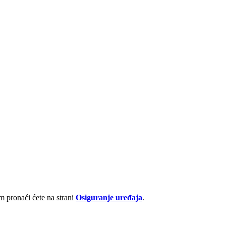
 pronaći ćete na strani
Osiguranje uređaja
.