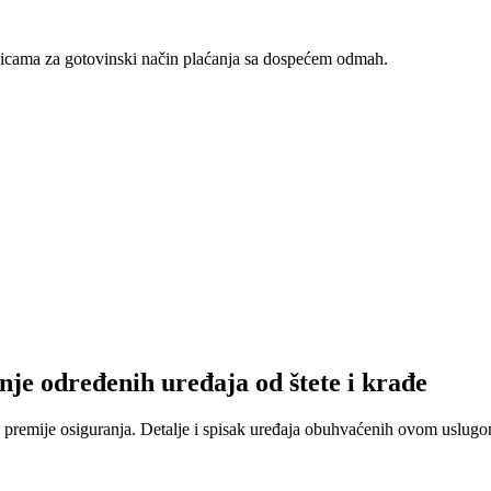
nicama za gotovinski način plaćanja sa dospećem odmah.
nje određenih uređaja od štete i krađe
 premije osiguranja. Detalje i spisak uređaja obuhvaćenih ovom uslugom