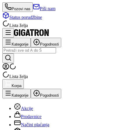
Piši nam
Pozovi nas
Status porudžbine
Lista želja
Kategorije
Pogodnosti
Lista želja
Korpa
Kategorije
Pogodnosti
Akcije
Prodavnice
Načini plaćanja