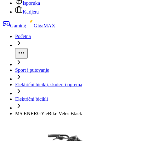
Isporuka
Karijera
Gaming
GigaMAX
Početna
Sport i putovanje
Električni bicikli, skuteri i oprema
Električni bicikli
MS ENERGY eBike Veles Black