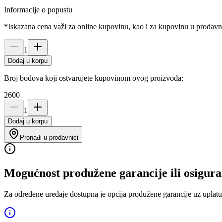
Informacije o popustu
*Iskazana cena važi za online kupovinu, kao i za kupovinu u prodav
1
Dodaj u korpu
Broj bodova koji ostvarujete kupovinom ovog proizvoda:
2600
1
Dodaj u korpu
Pronađi u prodavnici
Mogućnost produžene garancije ili osigura
Za određene uređaje dostupna je opcija produžene garancije uz uplatu