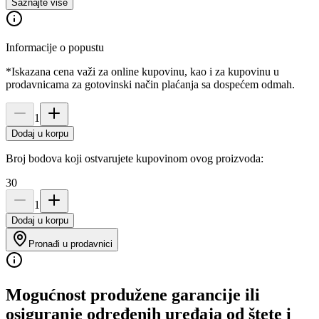
Saznajte više
Informacije o popustu
*Iskazana cena važi za online kupovinu, kao i za kupovinu u
prodavnicama za gotovinski način plaćanja sa dospećem odmah.
1
Dodaj u korpu
Broj bodova koji ostvarujete kupovinom ovog proizvoda:
30
1
Dodaj u korpu
Pronađi u prodavnici
Mogućnost produžene garancije ili
osiguranje određenih uređaja od štete i