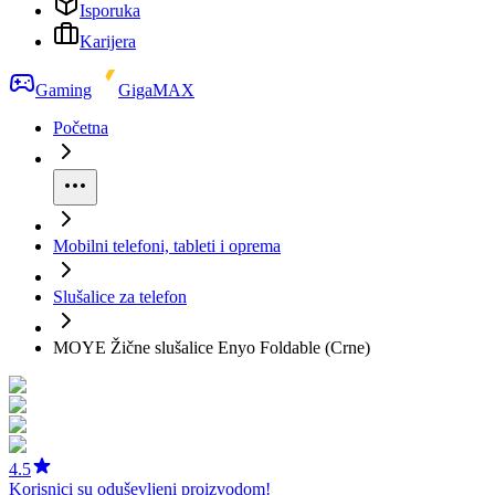
Isporuka
Karijera
Gaming
GigaMAX
Početna
Mobilni telefoni, tableti i oprema
Slušalice za telefon
MOYE Žične slušalice Enyo Foldable (Crne)
4.5
Korisnici su oduševljeni proizvodom!