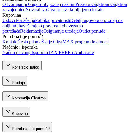
O Kompaniji Gigatron
Upoznaj naš tim
Posao u Gigatronu
Gigatron
za zajednicu
Novosti iz Gigatrona
Zakupljujemo lokale
Kupovina
Uslovi korišćenja
Politika privatnosti
Detalji ugovora o prodaji na
daljinu
Obaveštenje o pravima i obavezama
potrošača
Reklamacije
Osiguranje uređaja
Outlet ponuda
Potrebna ti je pomoć?
Kontakt
Česta pitanja
Šta je GigaMAX program lojalnosti
Plaćanje i isporuka
Načini plaćanja
Isporuka
TAX FREE i Ambasade
Korisnički nalog
Prodaja
Kompanija Gigatron
Kupovina
Potrebna ti je pomoć?