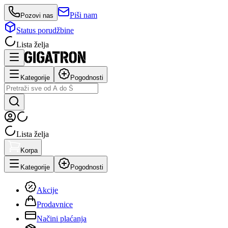
Piši nam
Pozovi nas
Status porudžbine
Lista želja
Kategorije
Pogodnosti
Lista želja
Korpa
Kategorije
Pogodnosti
Akcije
Prodavnice
Načini plaćanja