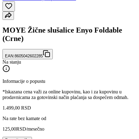
MOYE Žične slušalice Enyo Foldable
(Crne)
EAN:
8605042602285
Na stanju
Informacije o popustu
*Iskazana cena važi za online kupovinu, kao i za kupovinu u
prodavnicama za gotovinski način plaćanja sa dospećem odmah.
1.499
,
00
RSD
Na rate bez kamate od
125,00
RSD
/mesečno