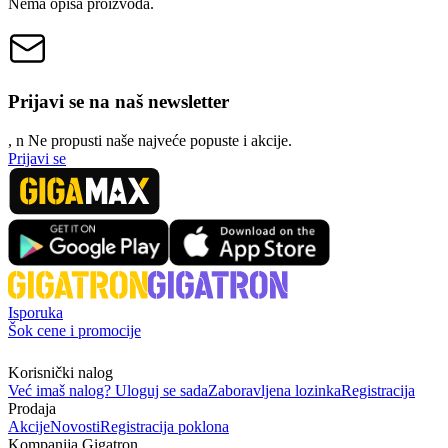
Nema opisa proizvoda.
Prijavi se na naš newsletter
, n
N
e propusti naše najveće popuste i akcije.
Prijavi se
Isporuka
Šok cene i promocije
Korisnički nalog
Već imaš nalog? Uloguj se sada
Zaboravljena lozinka
Registracija
Prodaja
Akcije
Novosti
Registracija poklona
Kompanija Gigatron