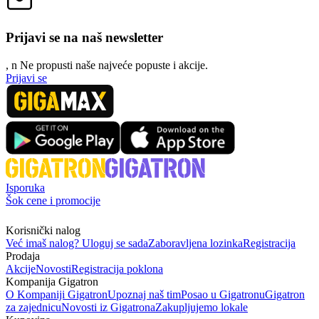
Prijavi se na naš newsletter
, n
N
e propusti naše najveće popuste i akcije.
Prijavi se
Isporuka
Šok cene i promocije
Korisnički nalog
Već imaš nalog? Uloguj se sada
Zaboravljena lozinka
Registracija
Prodaja
Akcije
Novosti
Registracija poklona
Kompanija Gigatron
O Kompaniji Gigatron
Upoznaj naš tim
Posao u Gigatronu
Gigatron
za zajednicu
Novosti iz Gigatrona
Zakupljujemo lokale