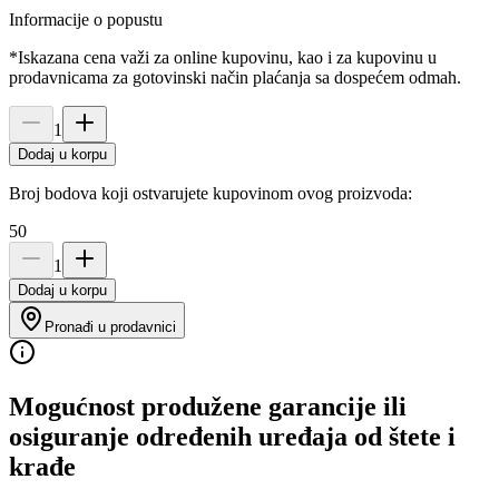
Informacije o popustu
*Iskazana cena važi za online kupovinu, kao i za kupovinu u
prodavnicama za gotovinski način plaćanja sa dospećem odmah.
1
Dodaj u korpu
Broj bodova koji ostvarujete kupovinom ovog proizvoda:
50
1
Dodaj u korpu
Pronađi u prodavnici
Mogućnost produžene garancije ili
osiguranje određenih uređaja od štete i
krađe