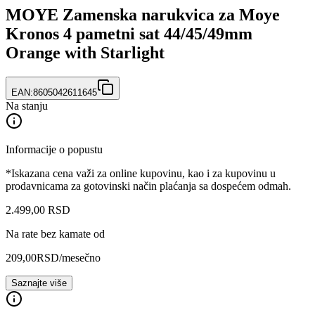
MOYE Zamenska narukvica za Moye
Kronos 4 pametni sat 44/45/49mm
Orange with Starlight
EAN:
8605042611645
Na stanju
Informacije o popustu
*Iskazana cena važi za online kupovinu, kao i za kupovinu u
prodavnicama za gotovinski način plaćanja sa dospećem odmah.
2.499
,
00
RSD
Na rate bez kamate od
209,00
RSD
/mesečno
Saznajte više