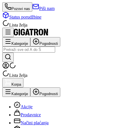
Piši nam
Pozovi nas
Status porudžbine
Lista želja
Kategorije
Pogodnosti
Lista želja
Korpa
Kategorije
Pogodnosti
Akcije
Prodavnice
Načini plaćanja