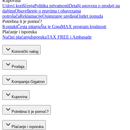
Kupovina
Uslovi korišćenja
Politika privatnosti
Detalji ugovora o prodaji na
daljinu
Obaveštenje o pravima i obavezama
potrošača
Reklamacije
Osiguranje uređaja
Outlet ponuda
Potrebna ti je pomoć?
Kontakt
Česta pitanja
Šta je GigaMAX program lojalnosti
Plaćanje i isporuka
Načini plaćanja
Isporuka
TAX FREE i Ambasade
Korisnički nalog
Prodaja
Kompanija Gigatron
Kupovina
Potrebna ti je pomoć?
Plaćanje i isporuka