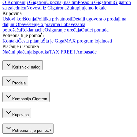
O Kompaniji Gigatron
Upoznaj naš tim
Posao u Gigatronu
Gigatron
za zajednicu
Novosti iz Gigatrona
Zakupljujemo lokale
Kupovina
Uslovi korišćenja
Politika privatnosti
Detalji ugovora o prodaji na
daljinu
Obaveštenje o pravima i obavezama
potrošača
Reklamacije
Osiguranje uređaja
Outlet ponuda
Potrebna ti je pomoć?
Kontakt
Česta pitanja
Šta je GigaMAX program lojalnosti
Plaćanje i isporuka
Načini plaćanja
Isporuka
TAX FREE i Ambasade
Korisnički nalog
Prodaja
Kompanija Gigatron
Kupovina
Potrebna ti je pomoć?