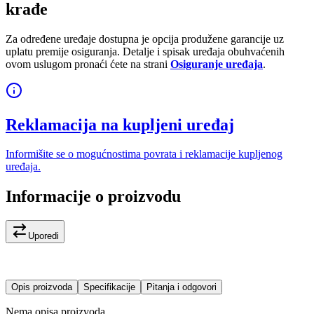
krađe
Za određene uređaje dostupna je opcija produžene garancije uz
uplatu premije osiguranja. Detalje i spisak uređaja obuhvaćenih
ovom uslugom pronaći ćete na strani
Osiguranje uređaja
.
Reklamacija na kupljeni uređaj
Informišite se o mogućnostima povrata i reklamacije kupljenog
uređaja.
Informacije o proizvodu
Uporedi
Opis proizvoda
Specifikacije
Pitanja i odgovori
Nema opisa proizvoda.