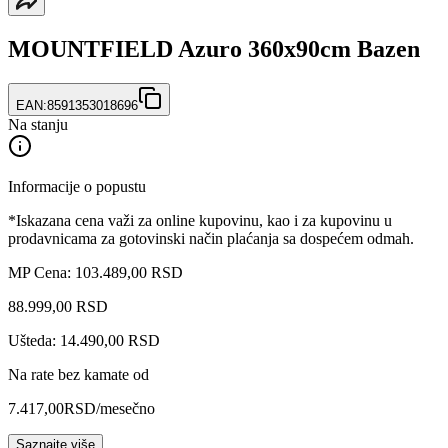
MOUNTFIELD Azuro 360x90cm Bazen
EAN:
8591353018696
Na stanju
Informacije o popustu
*Iskazana cena važi za online kupovinu, kao i za kupovinu u
prodavnicama za gotovinski način plaćanja sa dospećem odmah.
MP Cena: 103.489,00 RSD
88.999
,
00
RSD
Ušteda: 14.490,00 RSD
Na rate bez kamate od
7.417,00
RSD
/mesečno
Saznajte više