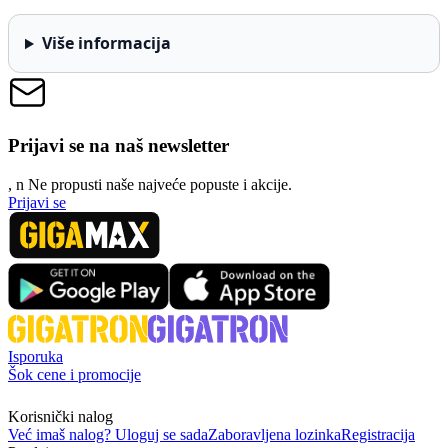
Više informacija
Prijavi se na naš newsletter
, n
N
e propusti naše najveće popuste i akcije.
Prijavi se
Isporuka
Šok cene i promocije
Korisnički nalog
Već imaš nalog? Uloguj se sada
Zaboravljena lozinka
Registracija