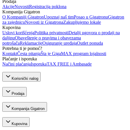
Prodaja
Akcije
Novosti
Registracija poklona
Kompanija Gigatron
O Kompaniji Gigatron
Upoznaj naš tim
Posao u Gigatronu
Gigatron
za zajednicu
Novosti iz Gigatrona
Zakupljujemo lokale
Kupovina
Uslovi korišćenja
Politika privatnosti
Detalji ugovora o prodaji na
daljinu
Obaveštenje o pravima i obavezama
potrošača
Reklamacije
Osiguranje uređaja
Outlet ponuda
Potrebna ti je pomoć?
Kontakt
Česta pitanja
Šta je GigaMAX program lojalnosti
Plaćanje i isporuka
Načini plaćanja
Isporuka
TAX FREE i Ambasade
Korisnički nalog
Prodaja
Kompanija Gigatron
Kupovina