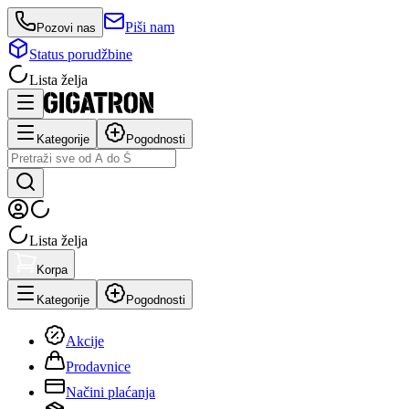
Piši nam
Pozovi nas
Status porudžbine
Lista želja
Kategorije
Pogodnosti
Lista želja
Korpa
Kategorije
Pogodnosti
Akcije
Prodavnice
Načini plaćanja