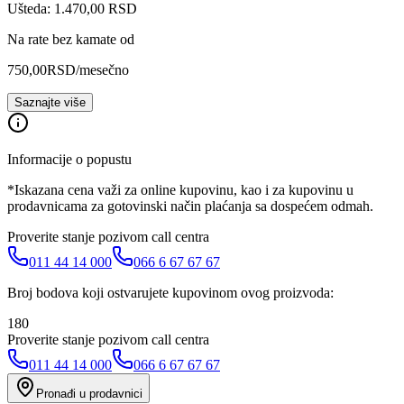
Ušteda: 1.470,00 RSD
Na rate bez kamate od
750,00
RSD
/mesečno
Saznajte više
Informacije o popustu
*Iskazana cena važi za online kupovinu, kao i za kupovinu u
prodavnicama za gotovinski način plaćanja sa dospećem odmah.
Proverite stanje pozivom call centra
011 44 14 000
066 6 67 67 67
Broj bodova koji ostvarujete kupovinom ovog proizvoda:
180
Proverite stanje pozivom call centra
011 44 14 000
066 6 67 67 67
Pronađi u prodavnici