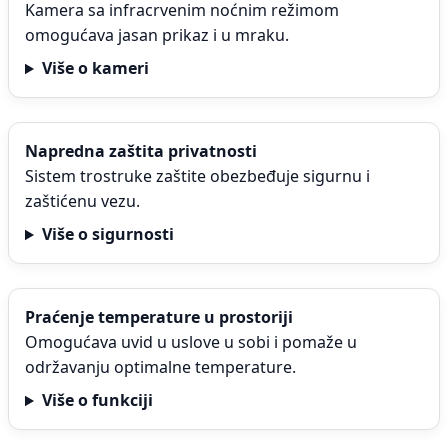
Kamera sa infracrvenim noćnim režimom
omogućava jasan prikaz i u mraku.
Više o kameri
Napredna zaštita privatnosti
Sistem trostruke zaštite obezbeđuje sigurnu i
zaštićenu vezu.
Više o sigurnosti
Praćenje temperature u prostoriji
Omogućava uvid u uslove u sobi i pomaže u
održavanju optimalne temperature.
Više o funkciji