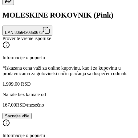
MOLESKINE ROKOVNIK (Pink)
EAN:
8056420850673
Proverite vreme isporuke
Informacije o popustu
*Iskazana cena važi za online kupovinu, kao i za kupovinu u
prodavnicama za gotovinski način plaćanja sa dospećem odmah.
1.999
,
00
RSD
Na rate bez kamate od
167,00
RSD
/mesečno
Saznajte više
Informacije o popustu