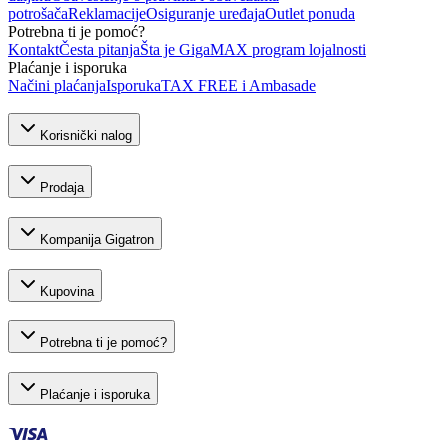
potrošača
Reklamacije
Osiguranje uređaja
Outlet ponuda
Potrebna ti je pomoć?
Kontakt
Česta pitanja
Šta je GigaMAX program lojalnosti
Plaćanje i isporuka
Načini plaćanja
Isporuka
TAX FREE i Ambasade
Korisnički nalog
Prodaja
Kompanija Gigatron
Kupovina
Potrebna ti je pomoć?
Plaćanje i isporuka