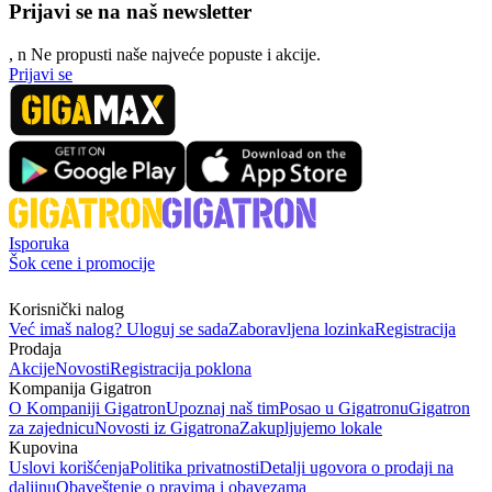
Prijavi se na naš newsletter
, n
N
e propusti naše najveće popuste i akcije.
Prijavi se
Isporuka
Šok cene i promocije
Korisnički nalog
Već imaš nalog? Uloguj se sada
Zaboravljena lozinka
Registracija
Prodaja
Akcije
Novosti
Registracija poklona
Kompanija Gigatron
O Kompaniji Gigatron
Upoznaj naš tim
Posao u Gigatronu
Gigatron
za zajednicu
Novosti iz Gigatrona
Zakupljujemo lokale
Kupovina
Uslovi korišćenja
Politika privatnosti
Detalji ugovora o prodaji na
daljinu
Obaveštenje o pravima i obavezama