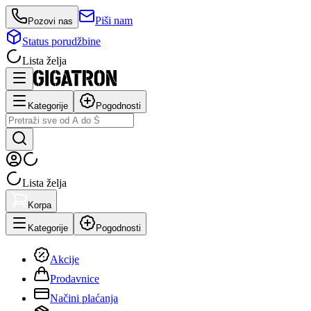
Piši nam
Pozovi nas
Status porudžbine
Lista želja
Kategorije
Pogodnosti
Lista želja
Korpa
Kategorije
Pogodnosti
Akcije
Prodavnice
Načini plaćanja