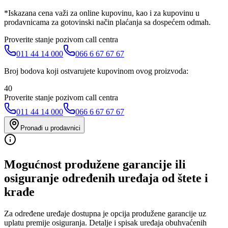
*Iskazana cena važi za online kupovinu, kao i za kupovinu u
prodavnicama za gotovinski način plaćanja sa dospećem odmah.
Proverite stanje pozivom call centra
011 44 14 000
066 6 67 67 67
Broj bodova koji ostvarujete kupovinom ovog proizvoda:
40
Proverite stanje pozivom call centra
011 44 14 000
066 6 67 67 67
Pronađi u prodavnici
Mogućnost produžene garancije ili
osiguranje određenih uređaja od štete i
krađe
Za određene uređaje dostupna je opcija produžene garancije uz
uplatu premije osiguranja. Detalje i spisak uređaja obuhvaćenih