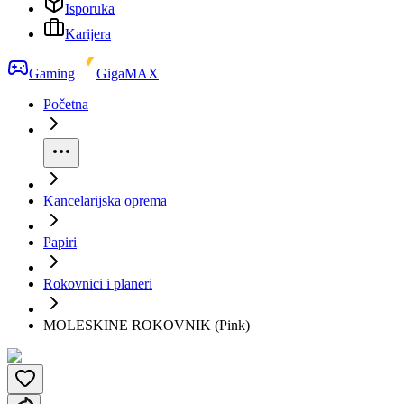
Isporuka
Karijera
Gaming
GigaMAX
Početna
Kancelarijska oprema
Papiri
Rokovnici i planeri
MOLESKINE ROKOVNIK (Pink)