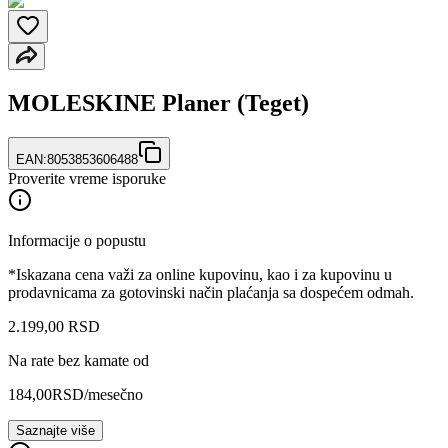
MOLESKINE Planer (Teget)
EAN:
8053853606488
Proverite vreme isporuke
Informacije o popustu
*Iskazana cena važi za online kupovinu, kao i za kupovinu u
prodavnicama za gotovinski način plaćanja sa dospećem odmah.
2.199
,
00
RSD
Na rate bez kamate od
184,00
RSD
/mesečno
Saznajte više