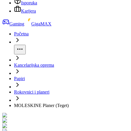
Isporuka
Karijera
Gaming
GigaMAX
Početna
Kancelarijska oprema
Papiri
Rokovnici i planeri
MOLESKINE Planer (Teget)