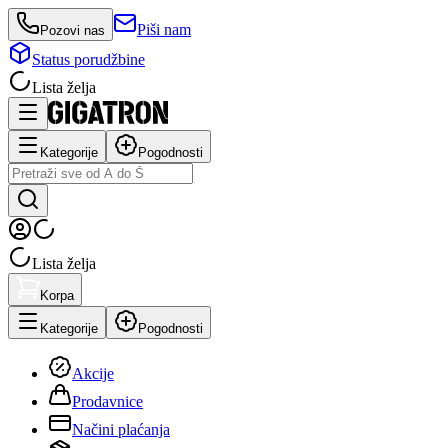
Piši nam
Pozovi nas
Status porudžbine
Lista želja
Kategorije
Pogodnosti
Lista želja
Korpa
Kategorije
Pogodnosti
Akcije
Prodavnice
Načini plaćanja