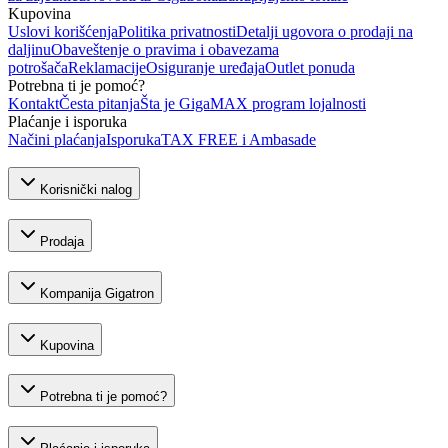
Kupovina
Uslovi korišćenja
Politika privatnosti
Detalji ugovora o prodaji na
daljinu
Obaveštenje o pravima i obavezama
potrošača
Reklamacije
Osiguranje uređaja
Outlet ponuda
Potrebna ti je pomoć?
Kontakt
Česta pitanja
Šta je GigaMAX program lojalnosti
Plaćanje i isporuka
Načini plaćanja
Isporuka
TAX FREE i Ambasade
Korisnički nalog
Prodaja
Kompanija Gigatron
Kupovina
Potrebna ti je pomoć?