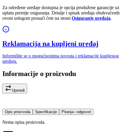
Za određene uređaje dostupna je opcija produžene garancije uz
uplatu premije osiguranja. Detalje i spisak uređaja obuhvaćenih
ovom uslugom pronaći ćete na strani
Osiguranje uređaja
.
Reklamacija na kupljeni uređaj
Informišite se o mogućnostima povrata i reklamacije kupljenog
uređaja.
Informacije o proizvodu
Uporedi
Opis proizvoda
Specifikacije
Pitanja i odgovori
Nema opisa proizvoda.