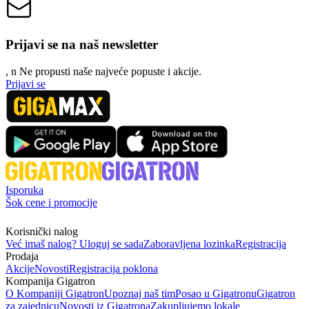
Prijavi se na naš newsletter
, n
N
e propusti naše najveće popuste i akcije.
Prijavi se
Isporuka
Šok cene i promocije
Korisnički nalog
Već imaš nalog? Uloguj se sada
Zaboravljena lozinka
Registracija
Prodaja
Akcije
Novosti
Registracija poklona
Kompanija Gigatron
O Kompaniji Gigatron
Upoznaj naš tim
Posao u Gigatronu
Gigatron
za zajednicu
Novosti iz Gigatrona
Zakupljujemo lokale