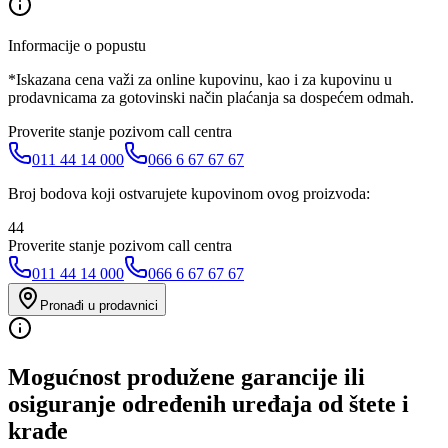
Informacije o popustu
*Iskazana cena važi za online kupovinu, kao i za kupovinu u
prodavnicama za gotovinski način plaćanja sa dospećem odmah.
Proverite stanje pozivom call centra
011 44 14 000
066 6 67 67 67
Broj bodova koji ostvarujete kupovinom ovog proizvoda:
44
Proverite stanje pozivom call centra
011 44 14 000
066 6 67 67 67
Pronađi u prodavnici
Mogućnost produžene garancije ili
osiguranje određenih uređaja od štete i
krađe