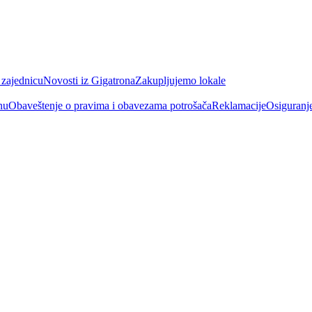
 zajednicu
Novosti iz Gigatrona
Zakupljujemo lokale
nu
Obaveštenje o pravima i obavezama potrošača
Reklamacije
Osiguranj