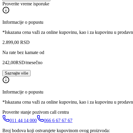
Proverite vreme isporuke
Informacije o popustu
*Iskazana cena važi za online kupovinu, kao i za kupovinu u prodav
2.899
,
00
RSD
Na rate bez kamate od
242,00
RSD
/mesečno
Saznajte više
Informacije o popustu
*Iskazana cena važi za online kupovinu, kao i za kupovinu u prodav
Proverite stanje pozivom call centra
011 44 14 000
066 6 67 67 67
Broj bodova koji ostvarujete kupovinom ovog proizvoda: