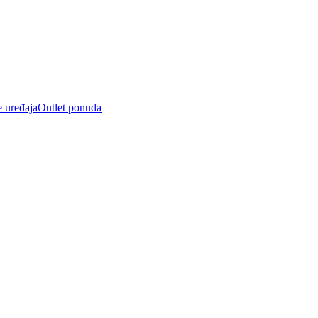
e uređaja
Outlet ponuda