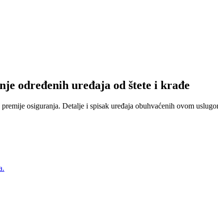
nje određenih uređaja od štete i krađe
 premije osiguranja. Detalje i spisak uređaja obuhvaćenih ovom uslugom
a.