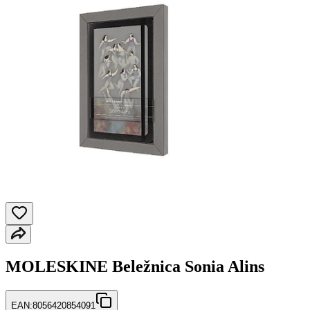
MOLESKINE Beležnica Sonia Alins
EAN:
8056420854091