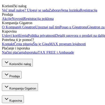
Korisnički nalog
Već imaš nalog? Uloguj se sada
Zaboravljena lozinka
Registracija
Prodaja
Akcije
Novosti
Registracija poklona
Kompanija Gigatron
O Kompaniji Gigatron
Upoznaj naš tim
Posao u Gigatronu
Gigatron za
Kupovina
Uslovi korišćenja
Politika privatnosti
Detalji ugovora o prodaji na dalji
Potrebna ti je pomoć?
Kontakt
Česta pitanja
Šta je GigaMAX program lojalnosti
Plaćanje i isporuka
Načini plaćanja
Isporuka
TAX FREE i Ambasade
Korisnički nalog
Prodaja
Kompanija Gigatron
Kupovina