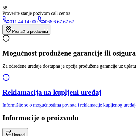
58
Proverite stanje pozivom call centra
011 44 14 000
066 6 67 67 67
Pronađi u prodavnici
Mogućnost produžene garancije ili osigura
Za određene uređaje dostupna je opcija produžene garancije uz uplatu
Reklamacija na kupljeni uređaj
Informišite se o mogućnostima povrata i reklamacije kupljenog uređaj
Informacije o proizvodu
Uporedi