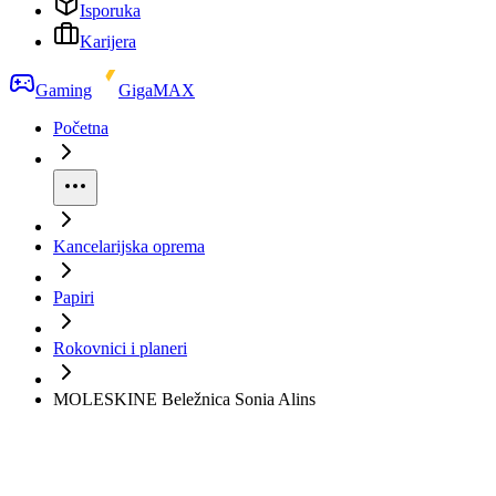
Isporuka
Karijera
Gaming
GigaMAX
Početna
Kancelarijska oprema
Papiri
Rokovnici i planeri
MOLESKINE Beležnica Sonia Alins