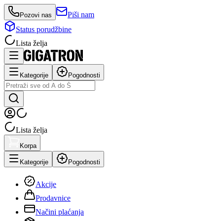
Piši nam
Pozovi nas
Status porudžbine
Lista želja
Kategorije
Pogodnosti
Lista želja
Korpa
Kategorije
Pogodnosti
Akcije
Prodavnice
Načini plaćanja