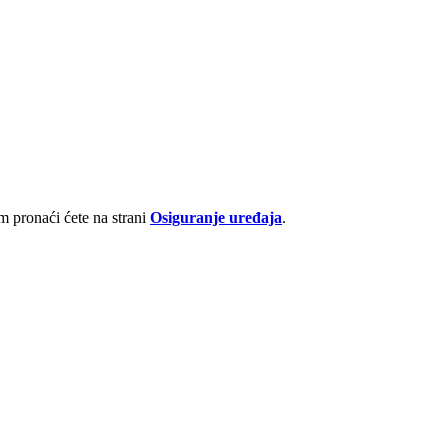
 pronaći ćete na strani
Osiguranje uređaja
.