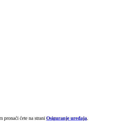
 pronaći ćete na strani
Osiguranje uređaja
.