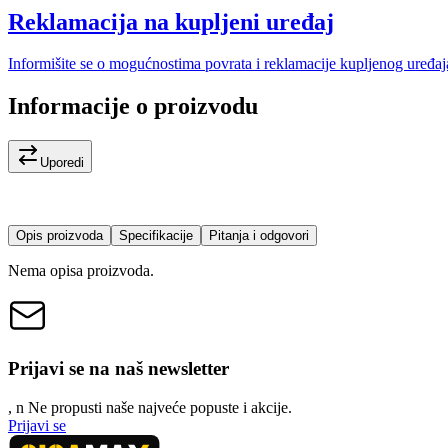
Reklamacija na kupljeni uređaj
Informišite se o mogućnostima povrata i reklamacije kupljenog uređaj
Informacije o proizvodu
Uporedi
Opis proizvoda
Specifikacije
Pitanja i odgovori
Nema opisa proizvoda.
Prijavi se na naš newsletter
, n
N
e propusti naše najveće popuste i akcije.
Prijavi se