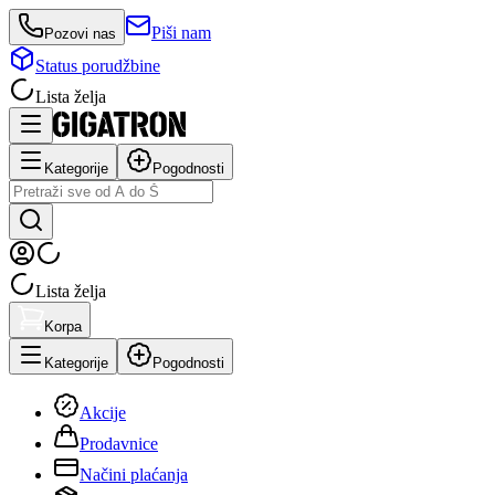
Piši nam
Pozovi nas
Status porudžbine
Lista želja
Kategorije
Pogodnosti
Lista želja
Korpa
Kategorije
Pogodnosti
Akcije
Prodavnice
Načini plaćanja