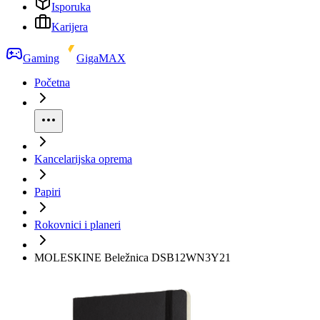
Isporuka
Karijera
Gaming
GigaMAX
Početna
Kancelarijska oprema
Papiri
Rokovnici i planeri
MOLESKINE Beležnica DSB12WN3Y21