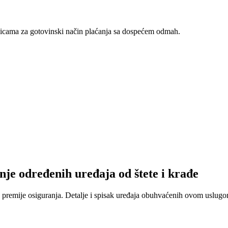
nicama za gotovinski način plaćanja sa dospećem odmah.
nje određenih uređaja od štete i krađe
 premije osiguranja. Detalje i spisak uređaja obuhvaćenih ovom uslugom