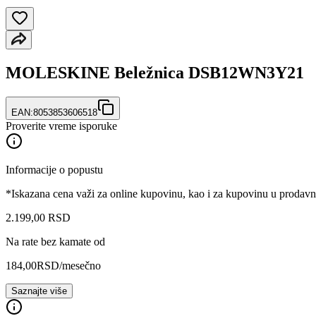
MOLESKINE Beležnica DSB12WN3Y21
EAN:
8053853606518
Proverite vreme isporuke
Informacije o popustu
*Iskazana cena važi za online kupovinu, kao i za kupovinu u prodav
2.199
,
00
RSD
Na rate bez kamate od
184,00
RSD
/mesečno
Saznajte više