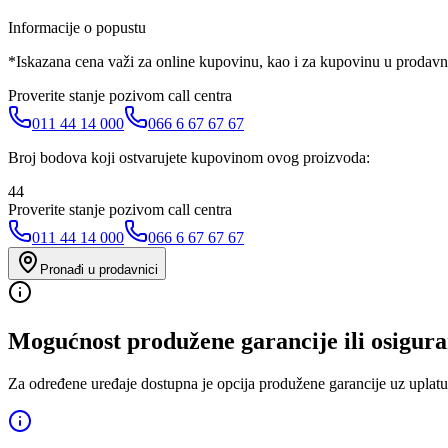
Informacije o popustu
*Iskazana cena važi za online kupovinu, kao i za kupovinu u prodav
Proverite stanje pozivom call centra
011 44 14 000
066 6 67 67 67
Broj bodova koji ostvarujete kupovinom ovog proizvoda:
44
Proverite stanje pozivom call centra
011 44 14 000
066 6 67 67 67
Pronađi u prodavnici
Mogućnost produžene garancije ili osigura
Za određene uređaje dostupna je opcija produžene garancije uz uplatu