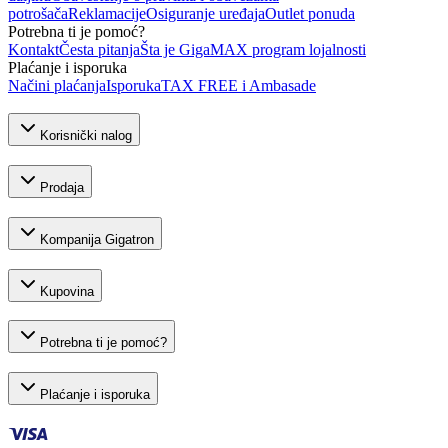
potrošača
Reklamacije
Osiguranje uređaja
Outlet ponuda
Potrebna ti je pomoć?
Kontakt
Česta pitanja
Šta je GigaMAX program lojalnosti
Plaćanje i isporuka
Načini plaćanja
Isporuka
TAX FREE i Ambasade
Korisnički nalog
Prodaja
Kompanija Gigatron
Kupovina
Potrebna ti je pomoć?
Plaćanje i isporuka