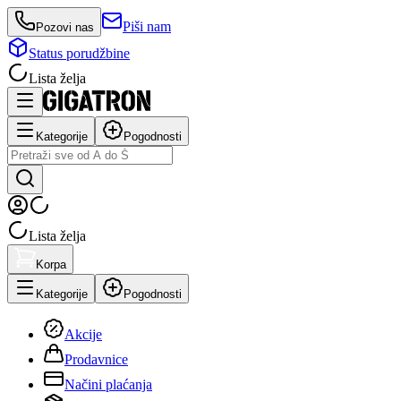
Piši nam
Pozovi nas
Status porudžbine
Lista želja
Kategorije
Pogodnosti
Lista želja
Korpa
Kategorije
Pogodnosti
Akcije
Prodavnice
Načini plaćanja