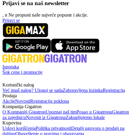
Prijavi se na naš newsletter
, n
N
e propusti naše najveće popuste i akcije.
Prijavi se
Isporuka
Šok cene i promocije
Korisnički nalog
Već imaš nalog? Uloguj se sada
Zaboravljena lozinka
Registracija
Prodaja
Akcije
Novosti
Registracija poklona
Kompanija Gigatron
O Kompaniji Gigatron
Upoznaj naš tim
Posao u Gigatronu
Gigatron
za zajednicu
Novosti iz Gigatrona
Zakupljujemo lokale
Kupovina
Uslovi korišćenja
Politika privatnosti
Detalji ugovora o prodaji na
daljinu
Obaveštenje o pravima i obavezama