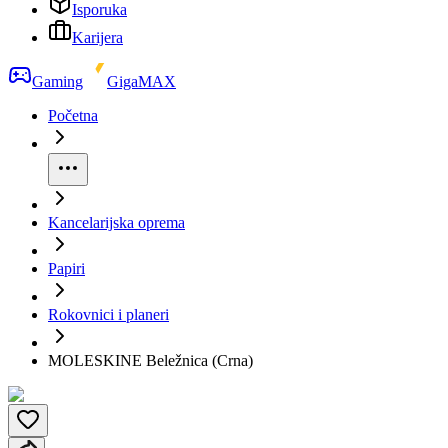
Isporuka
Karijera
Gaming
GigaMAX
Početna
Kancelarijska oprema
Papiri
Rokovnici i planeri
MOLESKINE Beležnica (Crna)