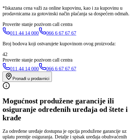
*Iskazana cena važi za online kupovinu, kao i za kupovinu u
prodavnicama za gotovinski način plaćanja sa dospećem odmah.
Proverite stanje pozivom call centra
011 44 14 000
066 6 67 67 67
Broj bodova koji ostvarujete kupovinom ovog proizvoda:
42
Proverite stanje pozivom call centra
011 44 14 000
066 6 67 67 67
Pronađi u prodavnici
Mogućnost produžene garancije ili
osiguranje određenih uređaja od štete i
krađe
Za određene uređaje dostupna je opcija produžene garancije uz
uplatu premije osiguranja. Detalje i spisak uređaja obuhvaćenih