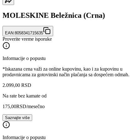
MOLESKINE Beležnica (Crna)
EAN:
8058341715635
Proverite vreme isporuke
Informacije o popustu
*Iskazana cena važi za online kupovinu, kao i za kupovinu u
prodavnicama za gotovinski način plaćanja sa dospećem odmah.
2.099
,
00
RSD
Na rate bez kamate od
175,00
RSD
/mesečno
Saznajte više
Informacije o popustu