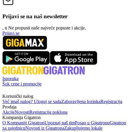
Prijavi se na naš newsletter
, n
N
e propusti naše najveće popuste i akcije.
Prijavi se
Isporuka
Šok cene i promocije
Korisnički nalog
Već imaš nalog? Uloguj se sada
Zaboravljena lozinka
Registracija
Prodaja
Akcije
Novosti
Registracija poklona
Kompanija Gigatron
O Kompaniji Gigatron
Upoznaj naš tim
Posao u Gigatronu
Gigatron
za zajednicu
Novosti iz Gigatrona
Zakupljujemo lokale