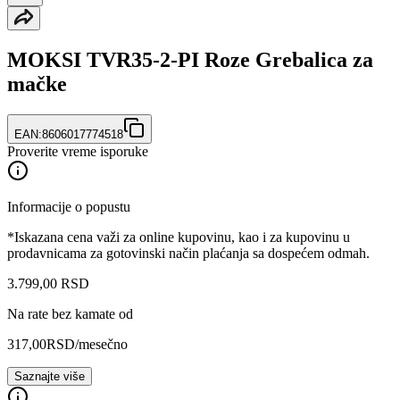
MOKSI TVR35-2-PI Roze Grebalica za
mačke
EAN:
8606017774518
Proverite vreme isporuke
Informacije o popustu
*Iskazana cena važi za online kupovinu, kao i za kupovinu u
prodavnicama za gotovinski način plaćanja sa dospećem odmah.
3.799
,
00
RSD
Na rate bez kamate od
317,00
RSD
/mesečno
Saznajte više