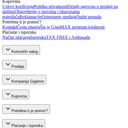
Kupovina
Uslovi korišćenja
Politika privatnosti
Detalji ugovora o prodaji na
daljinu
Obaveštenje o pravima i obavezama
potrošača
Reklamacije
Osiguranje uređaja
Outlet ponuda
Potrebna ti je pomoć?
Kontakt
Česta pitanja
Šta je GigaMAX program lojalnosti
Plaćanje i isporuka
Načini plaćanja
Isporuka
TAX FREE i Ambasade
Korisnički nalog
Prodaja
Kompanija Gigatron
Kupovina
Potrebna ti je pomoć?
Plaćanje i isporuka