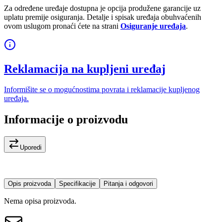
Za određene uređaje dostupna je opcija produžene garancije uz
uplatu premije osiguranja. Detalje i spisak uređaja obuhvaćenih
ovom uslugom pronaći ćete na strani
Osiguranje uređaja
.
Reklamacija na kupljeni uređaj
Informišite se o mogućnostima povrata i reklamacije kupljenog
uređaja.
Informacije o proizvodu
Uporedi
Opis proizvoda
Specifikacije
Pitanja i odgovori
Nema opisa proizvoda.