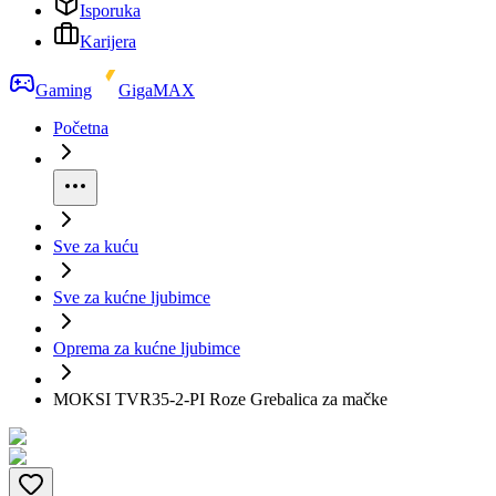
Isporuka
Karijera
Gaming
GigaMAX
Početna
Sve za kuću
Sve za kućne ljubimce
Oprema za kućne ljubimce
MOKSI TVR35-2-PI Roze Grebalica za mačke