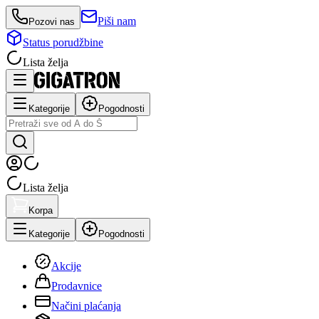
Piši nam
Pozovi nas
Status porudžbine
Lista želja
Kategorije
Pogodnosti
Lista želja
Korpa
Kategorije
Pogodnosti
Akcije
Prodavnice
Načini plaćanja