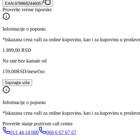
EAN:
9788682446057
Proverite vreme isporuke
Informacije o popustu
*Iskazana cena važi za online kupovinu, kao i za kupovinu u prodav
1.899
,
00
RSD
Na rate bez kamate od
159,00
RSD
/mesečno
Saznajte više
Informacije o popustu
*Iskazana cena važi za online kupovinu, kao i za kupovinu u prodav
Proverite stanje pozivom call centra
011 44 14 000
066 6 67 67 67