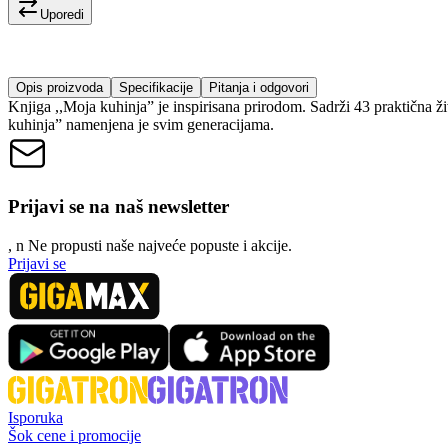
Uporedi
Opis proizvoda
Specifikacije
Pitanja i odgovori
Knjiga ,,Moja kuhinja” je inspirisana prirodom. Sadrži 43 praktična ži
kuhinja” namenjena je svim generacijama.
Prijavi se na naš newsletter
, n
N
e propusti naše najveće popuste i akcije.
Prijavi se
Isporuka
Šok cene i promocije