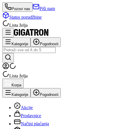
Piši nam
Pozovi nas
Status porudžbine
Lista želja
Kategorije
Pogodnosti
Lista želja
Korpa
Kategorije
Pogodnosti
Akcije
Prodavnice
Načini plaćanja