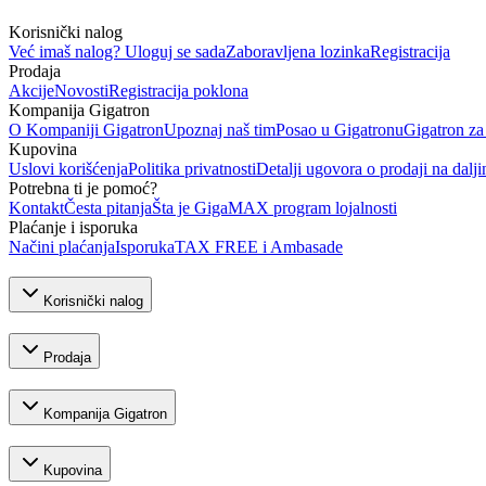
Korisnički nalog
Već imaš nalog? Uloguj se sada
Zaboravljena lozinka
Registracija
Prodaja
Akcije
Novosti
Registracija poklona
Kompanija Gigatron
O Kompaniji Gigatron
Upoznaj naš tim
Posao u Gigatronu
Gigatron za
Kupovina
Uslovi korišćenja
Politika privatnosti
Detalji ugovora o prodaji na dalji
Potrebna ti je pomoć?
Kontakt
Česta pitanja
Šta je GigaMAX program lojalnosti
Plaćanje i isporuka
Načini plaćanja
Isporuka
TAX FREE i Ambasade
Korisnički nalog
Prodaja
Kompanija Gigatron
Kupovina