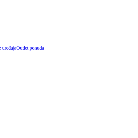
e uređaja
Outlet ponuda