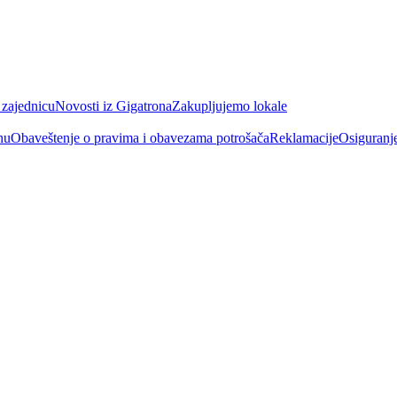
 zajednicu
Novosti iz Gigatrona
Zakupljujemo lokale
nu
Obaveštenje o pravima i obavezama potrošača
Reklamacije
Osiguranj