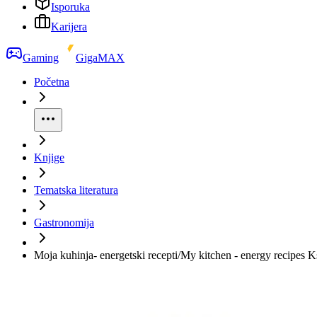
Isporuka
Karijera
Gaming
GigaMAX
Početna
Knjige
Tematska literatura
Gastronomija
Moja kuhinja- energetski recepti/My kitchen - energy recipes 