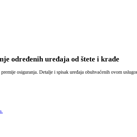
nje određenih uređaja od štete i krađe
 premije osiguranja. Detalje i spisak uređaja obuhvaćenih ovom uslugom
a.