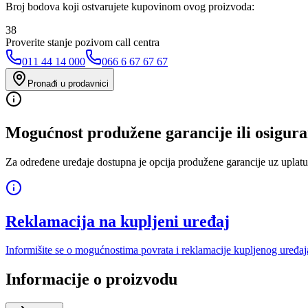
Broj bodova koji ostvarujete kupovinom ovog proizvoda:
38
Proverite stanje pozivom call centra
011 44 14 000
066 6 67 67 67
Pronađi u prodavnici
Mogućnost produžene garancije ili osigura
Za određene uređaje dostupna je opcija produžene garancije uz uplatu
Reklamacija na kupljeni uređaj
Informišite se o mogućnostima povrata i reklamacije kupljenog uređaj
Informacije o proizvodu