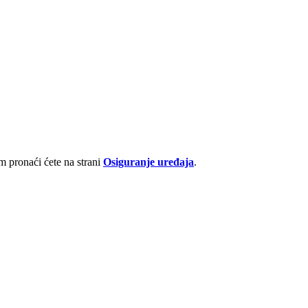
 pronaći ćete na strani
Osiguranje uređaja
.