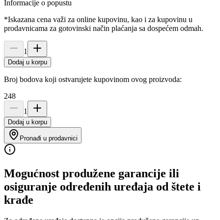
Informacije o popustu
*Iskazana cena važi za online kupovinu, kao i za kupovinu u
prodavnicama za gotovinski način plaćanja sa dospećem odmah.
1
Dodaj u korpu
Broj bodova koji ostvarujete kupovinom ovog proizvoda:
248
1
Dodaj u korpu
Pronađi u prodavnici
Mogućnost produžene garancije ili
osiguranje određenih uređaja od štete i
krađe