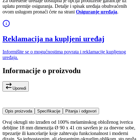
Za određene uređaje dostupna je opcija produžene garancije uz
uplatu premije osiguranja. Detalje i spisak uređaja obuhvaćenih
ovom uslugom pronaći ćete na strani
Osiguranje uređaja
.
Reklamacija na kupljeni uređaj
Informišite se o mogućnostima povrata i reklamacije kupljenog
uređaja.
Informacije o proizvodu
Uporedi
Opis proizvoda
Specifikacije
Pitanja i odgovori
Ovaj okrugli sto izrađen od 100% melaminskog obloženog iverica
debljine 18 mm dimenzija Ø 90 x 41 cm savršen je za dnevne sobe,
trpezarije ili kancelarije koje zahtevaju funkcionalnost i moderni
dizajn. Sa jednostavnim, ali elegantnim okruglim oblikom, sto pruža