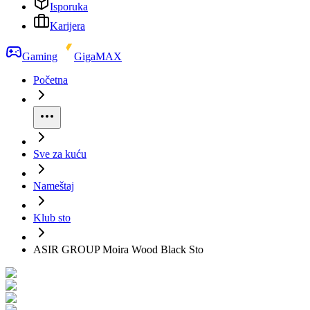
Isporuka
Karijera
Gaming
GigaMAX
Početna
Sve za kuću
Nameštaj
Klub sto
ASIR GROUP Moira Wood Black Sto