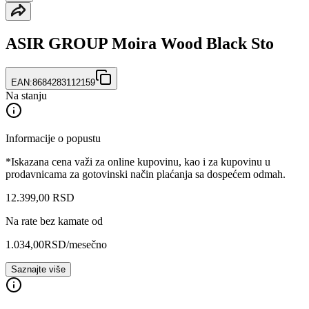
ASIR GROUP Moira Wood Black Sto
EAN:
8684283112159
Na stanju
Informacije o popustu
*Iskazana cena važi za online kupovinu, kao i za kupovinu u
prodavnicama za gotovinski način plaćanja sa dospećem odmah.
12.399
,
00
RSD
Na rate bez kamate od
1.034,00
RSD
/mesečno
Saznajte više