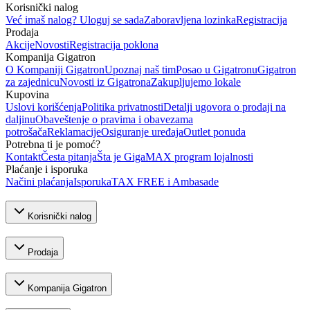
Korisnički nalog
Već imaš nalog? Uloguj se sada
Zaboravljena lozinka
Registracija
Prodaja
Akcije
Novosti
Registracija poklona
Kompanija Gigatron
O Kompaniji Gigatron
Upoznaj naš tim
Posao u Gigatronu
Gigatron
za zajednicu
Novosti iz Gigatrona
Zakupljujemo lokale
Kupovina
Uslovi korišćenja
Politika privatnosti
Detalji ugovora o prodaji na
daljinu
Obaveštenje o pravima i obavezama
potrošača
Reklamacije
Osiguranje uređaja
Outlet ponuda
Potrebna ti je pomoć?
Kontakt
Česta pitanja
Šta je GigaMAX program lojalnosti
Plaćanje i isporuka
Načini plaćanja
Isporuka
TAX FREE i Ambasade
Korisnički nalog
Prodaja
Kompanija Gigatron