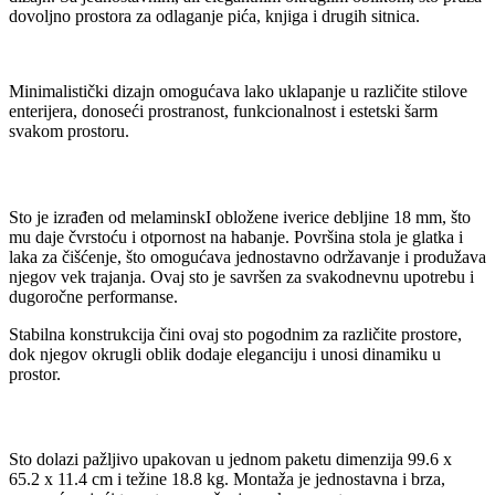
dovoljno prostora za odlaganje pića, knjiga i drugih sitnica.
Minimalistički dizajn omogućava lako uklapanje u različite stilove
enterijera, donoseći prostranost, funkcionalnost i estetski šarm
svakom prostoru.
Sto je izrađen od melaminskI obložene iverice debljine 18 mm, što
mu daje čvrstoću i otpornost na habanje. Površina stola je glatka i
laka za čišćenje, što omogućava jednostavno održavanje i produžava
njegov vek trajanja. Ovaj sto je savršen za svakodnevnu upotrebu i
dugoročne performanse.
Stabilna konstrukcija čini ovaj sto pogodnim za različite prostore,
dok njegov okrugli oblik dodaje eleganciju i unosi dinamiku u
prostor.
Sto dolazi pažljivo upakovan u jednom paketu dimenzija 99.6 x
65.2 x 11.4 cm i težine 18.8 kg. Montaža je jednostavna i brza,