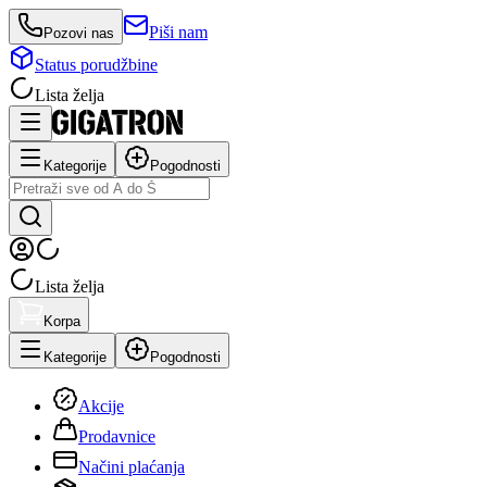
Piši nam
Pozovi nas
Status porudžbine
Lista želja
Kategorije
Pogodnosti
Lista želja
Korpa
Kategorije
Pogodnosti
Akcije
Prodavnice
Načini plaćanja