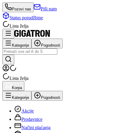
Piši nam
Pozovi nas
Status porudžbine
Lista želja
Kategorije
Pogodnosti
Lista želja
Korpa
Kategorije
Pogodnosti
Akcije
Prodavnice
Načini plaćanja