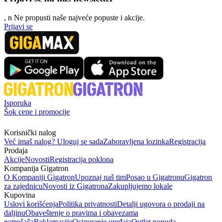
, n
N
e propusti naše najveće popuste i akcije.
Prijavi se
Isporuka
Šok cene i promocije
Korisnički nalog
Već imaš nalog? Uloguj se sada
Zaboravljena lozinka
Registracija
Prodaja
Akcije
Novosti
Registracija poklona
Kompanija Gigatron
O Kompaniji Gigatron
Upoznaj naš tim
Posao u Gigatronu
Gigatron
za zajednicu
Novosti iz Gigatrona
Zakupljujemo lokale
Kupovina
Uslovi korišćenja
Politika privatnosti
Detalji ugovora o prodaji na
daljinu
Obaveštenje o pravima i obavezama
potrošača
Reklamacije
Osiguranje uređaja
Outlet ponuda