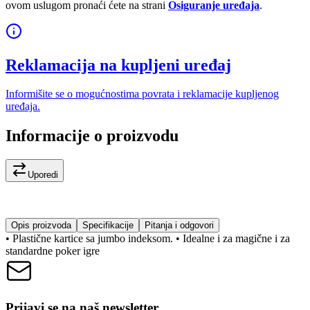
ovom uslugom pronaći ćete na strani
Osiguranje uređaja
.
Reklamacija na kupljeni uređaj
Informišite se o mogućnostima povrata i reklamacije kupljenog
uređaja.
Informacije o proizvodu
Uporedi
Opis proizvoda
Specifikacije
Pitanja i odgovori
• Plastične kartice sa jumbo indeksom. • Idealne i za magične i za
standardne poker igre
Prijavi se na naš newsletter