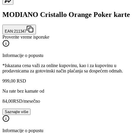
MODIANO Cristallo Orange Poker karte
EAN:
211347
Proverite vreme isporuke
Informacije o popustu
*Iskazana cena važi za online kupovinu, kao i za kupovinu u
prodavnicama za gotovinski način plaćanja sa dospećem odmah.
999
,
00
RSD
Na rate bez kamate od
84,00
RSD
/mesečno
Saznajte više
Informacije o popustu