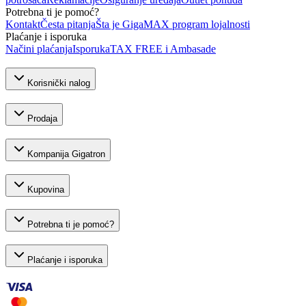
Potrebna ti je pomoć?
Kontakt
Česta pitanja
Šta je GigaMAX program lojalnosti
Plaćanje i isporuka
Načini plaćanja
Isporuka
TAX FREE i Ambasade
Korisnički nalog
Prodaja
Kompanija Gigatron
Kupovina
Potrebna ti je pomoć?
Plaćanje i isporuka