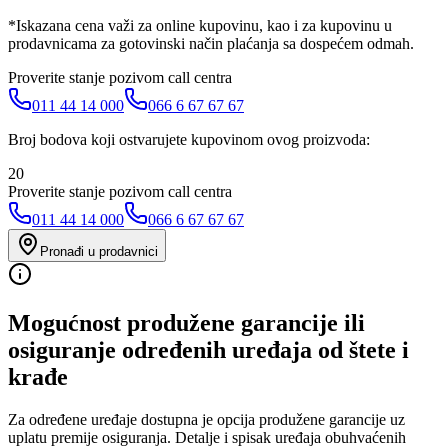
*Iskazana cena važi za online kupovinu, kao i za kupovinu u
prodavnicama za gotovinski način plaćanja sa dospećem odmah.
Proverite stanje pozivom call centra
011 44 14 000
066 6 67 67 67
Broj bodova koji ostvarujete kupovinom ovog proizvoda:
20
Proverite stanje pozivom call centra
011 44 14 000
066 6 67 67 67
Pronađi u prodavnici
Mogućnost produžene garancije ili
osiguranje određenih uređaja od štete i
krađe
Za određene uređaje dostupna je opcija produžene garancije uz
uplatu premije osiguranja. Detalje i spisak uređaja obuhvaćenih