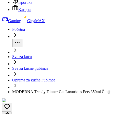
Isporuka
Karijera
Gaming
GigaMAX
Početna
Sve za kuću
Sve za kućne ljubimce
Oprema za kućne ljubimce
MODERNA Trendy Dinner Cat Luxurious Pets 350ml Činija