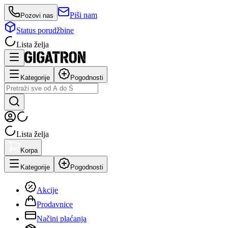
Piši nam
Pozovi nas
Status porudžbine
Lista želja
Kategorije
Pogodnosti
Lista želja
Korpa
Kategorije
Pogodnosti
Akcije
Prodavnice
Načini plaćanja