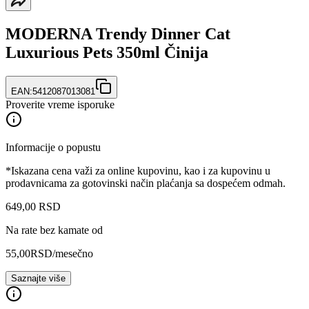
MODERNA Trendy Dinner Cat
Luxurious Pets 350ml Činija
EAN:
5412087013081
Proverite vreme isporuke
Informacije o popustu
*Iskazana cena važi za online kupovinu, kao i za kupovinu u
prodavnicama za gotovinski način plaćanja sa dospećem odmah.
649
,
00
RSD
Na rate bez kamate od
55,00
RSD
/mesečno
Saznajte više