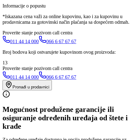
Informacije o popustu
*Iskazana cena važi za online kupovinu, kao i za kupovinu u
prodavnicama za gotovinski način plaćanja sa dospećem odmah.
Proverite stanje pozivom call centra
011 44 14 000
066 6 67 67 67
Broj bodova koji ostvarujete kupovinom ovog proizvoda:
13
Proverite stanje pozivom call centra
011 44 14 000
066 6 67 67 67
Pronađi u prodavnici
Mogućnost produžene garancije ili
osiguranje određenih uređaja od štete i
krađe
Za određene uređaje dostupna je opcija produžene garancije uz