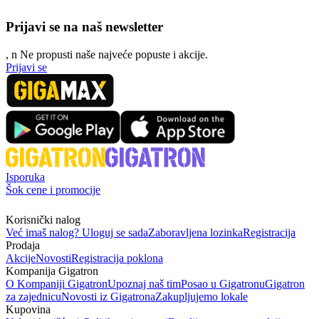
Prijavi se na naš newsletter
, n
N
e propusti naše najveće popuste i akcije.
Prijavi se
Isporuka
Šok cene i promocije
Korisnički nalog
Već imaš nalog? Uloguj se sada
Zaboravljena lozinka
Registracija
Prodaja
Akcije
Novosti
Registracija poklona
Kompanija Gigatron
O Kompaniji Gigatron
Upoznaj naš tim
Posao u Gigatronu
Gigatron
za zajednicu
Novosti iz Gigatrona
Zakupljujemo lokale
Kupovina