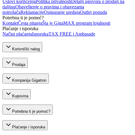
Uslovi korišćenja
Politika privatnosti
Detalji ugovora o prodaji na
daljinu
Obaveštenje o pravima i obavezama
potrošača
Reklamacije
Osiguranje uređaja
Outlet ponuda
Potrebna ti je pomoć?
Kontakt
Česta pitanja
Šta je GigaMAX program lojalnosti
Plaćanje i isporuka
Načini plaćanja
Isporuka
TAX FREE i Ambasade
Korisnički nalog
Prodaja
Kompanija Gigatron
Kupovina
Potrebna ti je pomoć?
Plaćanje i isporuka