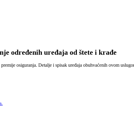
nje određenih uređaja od štete i krađe
 premije osiguranja. Detalje i spisak uređaja obuhvaćenih ovom uslugom
a.