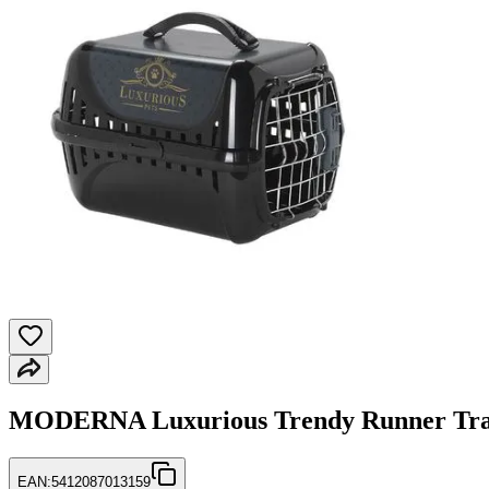
MODERNA Luxurious Trendy Runner Trans
EAN:
5412087013159