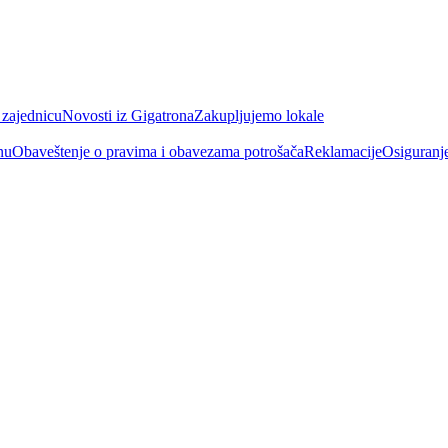
 zajednicu
Novosti iz Gigatrona
Zakupljujemo lokale
nu
Obaveštenje o pravima i obavezama potrošača
Reklamacije
Osiguranj