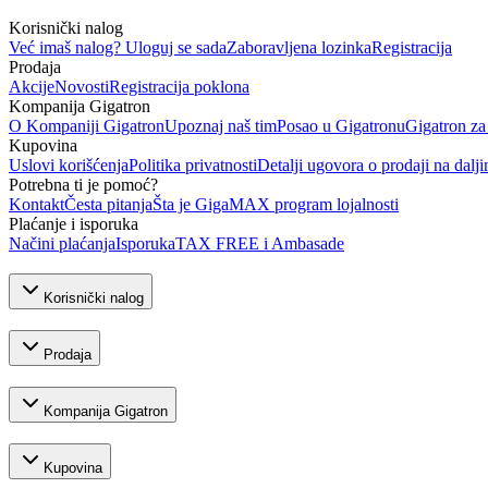
Korisnički nalog
Već imaš nalog? Uloguj se sada
Zaboravljena lozinka
Registracija
Prodaja
Akcije
Novosti
Registracija poklona
Kompanija Gigatron
O Kompaniji Gigatron
Upoznaj naš tim
Posao u Gigatronu
Gigatron za
Kupovina
Uslovi korišćenja
Politika privatnosti
Detalji ugovora o prodaji na dalji
Potrebna ti je pomoć?
Kontakt
Česta pitanja
Šta je GigaMAX program lojalnosti
Plaćanje i isporuka
Načini plaćanja
Isporuka
TAX FREE i Ambasade
Korisnički nalog
Prodaja
Kompanija Gigatron
Kupovina