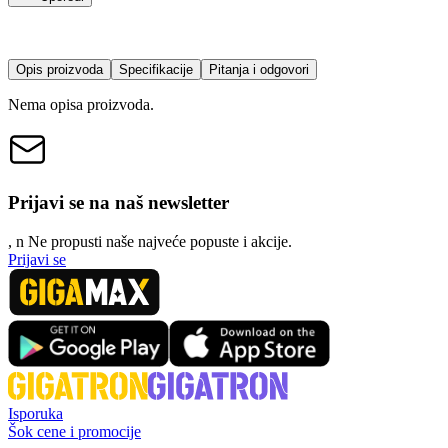
Opis proizvoda
Specifikacije
Pitanja i odgovori
Nema opisa proizvoda.
Prijavi se na naš newsletter
, n
N
e propusti naše najveće popuste i akcije.
Prijavi se
Isporuka
Šok cene i promocije