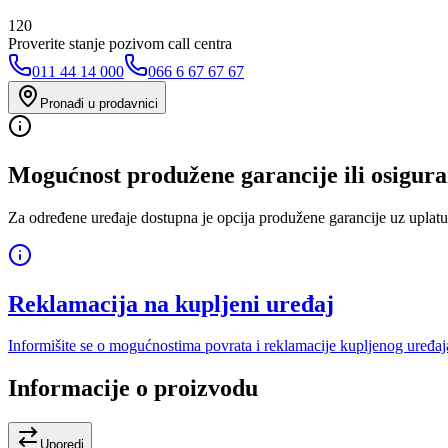
120
Proverite stanje pozivom call centra
011 44 14 000
066 6 67 67 67
Pronađi u prodavnici
Mogućnost produžene garancije ili osigura
Za određene uređaje dostupna je opcija produžene garancije uz uplatu
Reklamacija na kupljeni uređaj
Informišite se o mogućnostima povrata i reklamacije kupljenog uređaj
Informacije o proizvodu
Uporedi