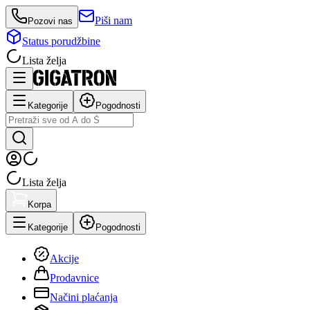
Piši nam
Pozovi nas
Status porudžbine
Lista želja
Kategorije
Pogodnosti
Lista želja
Korpa
Kategorije
Pogodnosti
Akcije
Prodavnice
Načini plaćanja