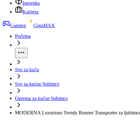
Isporuka
Karijera
Gaming
GigaMAX
Početna
Sve za kuću
Sve za kućne ljubimce
Oprema za kućne ljubimce
MODERNA Luxurious Trendy Runner Transporter za ljubimc