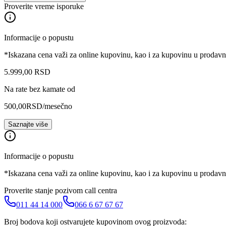
Proverite vreme isporuke
Informacije o popustu
*Iskazana cena važi za online kupovinu, kao i za kupovinu u prodav
5.999
,
00
RSD
Na rate bez kamate od
500,00
RSD
/mesečno
Saznajte više
Informacije o popustu
*Iskazana cena važi za online kupovinu, kao i za kupovinu u prodav
Proverite stanje pozivom call centra
011 44 14 000
066 6 67 67 67
Broj bodova koji ostvarujete kupovinom ovog proizvoda: