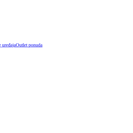
e uređaja
Outlet ponuda