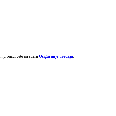
 pronaći ćete na strani
Osiguranje uređaja
.