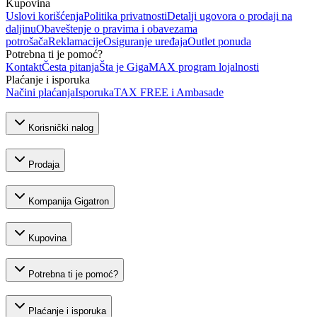
Kupovina
Uslovi korišćenja
Politika privatnosti
Detalji ugovora o prodaji na
daljinu
Obaveštenje o pravima i obavezama
potrošača
Reklamacije
Osiguranje uređaja
Outlet ponuda
Potrebna ti je pomoć?
Kontakt
Česta pitanja
Šta je GigaMAX program lojalnosti
Plaćanje i isporuka
Načini plaćanja
Isporuka
TAX FREE i Ambasade
Korisnički nalog
Prodaja
Kompanija Gigatron
Kupovina
Potrebna ti je pomoć?
Plaćanje i isporuka