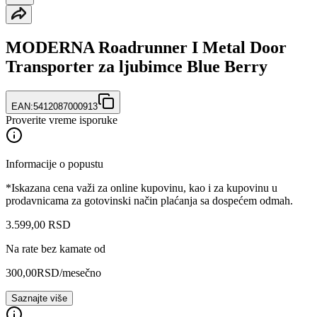
MODERNA Roadrunner I Metal Door
Transporter za ljubimce Blue Berry
EAN:
5412087000913
Proverite vreme isporuke
Informacije o popustu
*Iskazana cena važi za online kupovinu, kao i za kupovinu u
prodavnicama za gotovinski način plaćanja sa dospećem odmah.
3.599
,
00
RSD
Na rate bez kamate od
300,00
RSD
/mesečno
Saznajte više