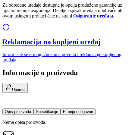
Za određene uređaje dostupna je opcija produžene garancije uz
uplatu premije osiguranja. Detalje i spisak uređaja obuhvaćenih
ovom uslugom pronaći ćete na strani
Osiguranje uređaja
.
Reklamacija na kupljeni uređaj
Informišite se o mogućnostima povrata i reklamacije kupljenog
uređaja.
Informacije o proizvodu
Uporedi
Opis proizvoda
Specifikacije
Pitanja i odgovori
Nema opisa proizvoda.