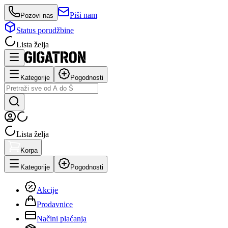
Piši nam
Pozovi nas
Status porudžbine
Lista želja
Kategorije
Pogodnosti
Lista želja
Korpa
Kategorije
Pogodnosti
Akcije
Prodavnice
Načini plaćanja