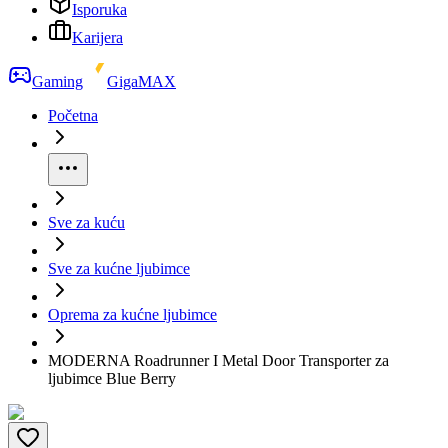
Isporuka
Karijera
Gaming
GigaMAX
Početna
Sve za kuću
Sve za kućne ljubimce
Oprema za kućne ljubimce
MODERNA Roadrunner I Metal Door Transporter za
ljubimce Blue Berry