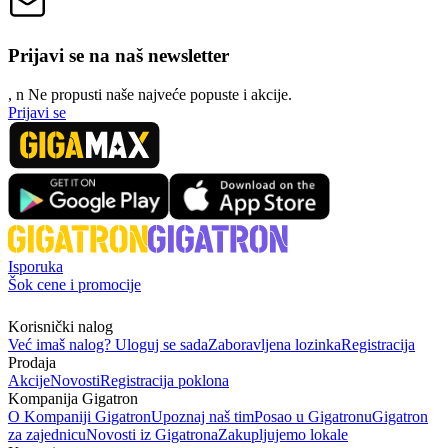
Prijavi se na naš newsletter
, n
N
e propusti naše najveće popuste i akcije.
Prijavi se
Isporuka
Šok cene i promocije
Korisnički nalog
Već imaš nalog? Uloguj se sada
Zaboravljena lozinka
Registracija
Prodaja
Akcije
Novosti
Registracija poklona
Kompanija Gigatron
O Kompaniji Gigatron
Upoznaj naš tim
Posao u Gigatronu
Gigatron
za zajednicu
Novosti iz Gigatrona
Zakupljujemo lokale