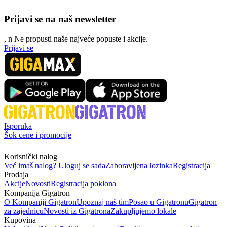
Prijavi se na naš newsletter
, n
N
e propusti naše najveće popuste i akcije.
Prijavi se
Isporuka
Šok cene i promocije
Korisnički nalog
Već imaš nalog? Uloguj se sada
Zaboravljena lozinka
Registracija
Prodaja
Akcije
Novosti
Registracija poklona
Kompanija Gigatron
O Kompaniji Gigatron
Upoznaj naš tim
Posao u Gigatronu
Gigatron
za zajednicu
Novosti iz Gigatrona
Zakupljujemo lokale
Kupovina