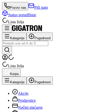
Piši nam
Pozovi nas
Status porudžbine
Lista želja
Kategorije
Pogodnosti
Lista želja
Korpa
Kategorije
Pogodnosti
Akcije
Prodavnice
Načini plaćanja