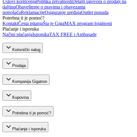
Uslovi korišćenja
Politika privatnosti
Detalji ugovora o prodaji na
daljinu
Obaveštenje o pravima i obavezama
potrošača
Reklamacije
Osiguranje uređaja
Outlet ponuda
Potrebna ti je pomoć?
Kontakt
Česta pitanja
Šta je GigaMAX program lojalnosti
Plaćanje i isporuka
Načini plaćanja
Isporuka
TAX FREE i Ambasade
Korisnički nalog
Prodaja
Kompanija Gigatron
Kupovina
Potrebna ti je pomoć?
Plaćanje i isporuka