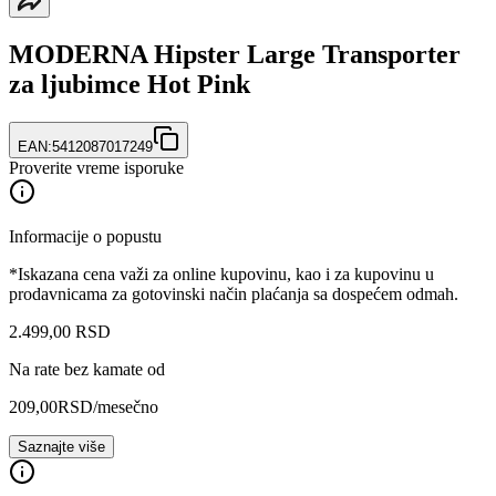
MODERNA Hipster Large Transporter
za ljubimce Hot Pink
EAN:
5412087017249
Proverite vreme isporuke
Informacije o popustu
*Iskazana cena važi za online kupovinu, kao i za kupovinu u
prodavnicama za gotovinski način plaćanja sa dospećem odmah.
2.499
,
00
RSD
Na rate bez kamate od
209,00
RSD
/mesečno
Saznajte više