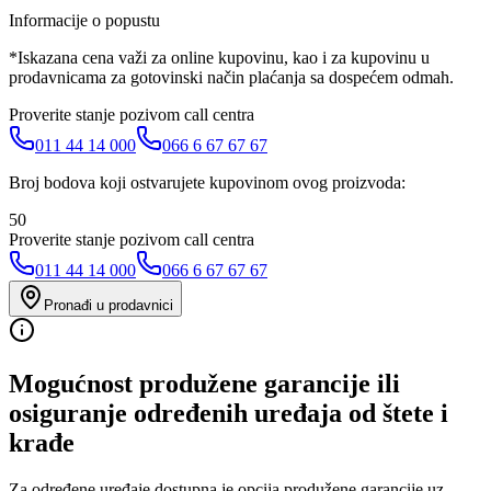
Informacije o popustu
*Iskazana cena važi za online kupovinu, kao i za kupovinu u
prodavnicama za gotovinski način plaćanja sa dospećem odmah.
Proverite stanje pozivom call centra
011 44 14 000
066 6 67 67 67
Broj bodova koji ostvarujete kupovinom ovog proizvoda:
50
Proverite stanje pozivom call centra
011 44 14 000
066 6 67 67 67
Pronađi u prodavnici
Mogućnost produžene garancije ili
osiguranje određenih uređaja od štete i
krađe
Za određene uređaje dostupna je opcija produžene garancije uz