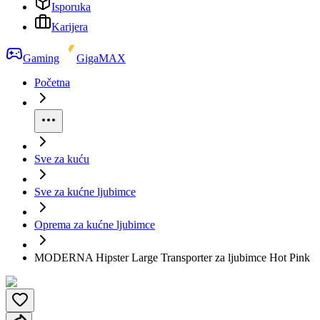
Isporuka
Karijera
Gaming
GigaMAX
Početna
Sve za kuću
Sve za kućne ljubimce
Oprema za kućne ljubimce
MODERNA Hipster Large Transporter za ljubimce Hot Pink