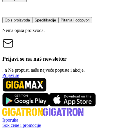
Opis proizvoda
Specifikacije
Pitanja i odgovori
Nema opisa proizvoda.
Prijavi se na naš newsletter
, n
N
e propusti naše najveće popuste i akcije.
Prijavi se
Isporuka
Šok cene i promocije