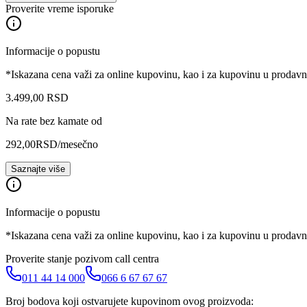
Proverite vreme isporuke
Informacije o popustu
*Iskazana cena važi za online kupovinu, kao i za kupovinu u prodav
3.499
,
00
RSD
Na rate bez kamate od
292,00
RSD
/mesečno
Saznajte više
Informacije o popustu
*Iskazana cena važi za online kupovinu, kao i za kupovinu u prodav
Proverite stanje pozivom call centra
011 44 14 000
066 6 67 67 67
Broj bodova koji ostvarujete kupovinom ovog proizvoda: