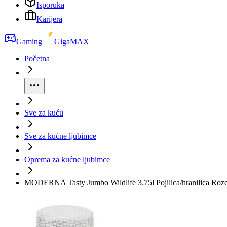
Isporuka
Karijera
Gaming
GigaMAX
Početna
Sve za kuću
Sve za kućne ljubimce
Oprema za kućne ljubimce
MODERNA Tasty Jumbo Wildlife 3.75l Pojilica/hranilica Roz