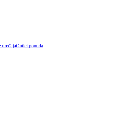
e uređaja
Outlet ponuda