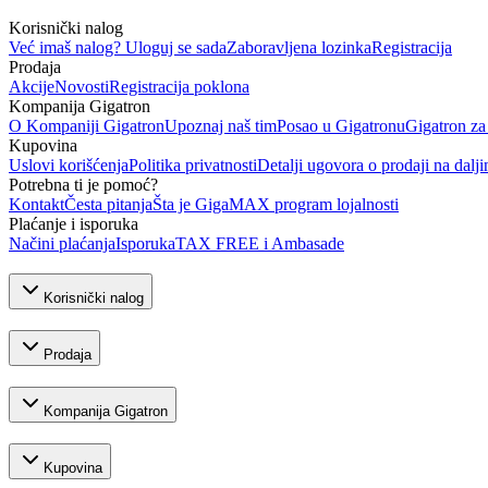
Korisnički nalog
Već imaš nalog? Uloguj se sada
Zaboravljena lozinka
Registracija
Prodaja
Akcije
Novosti
Registracija poklona
Kompanija Gigatron
O Kompaniji Gigatron
Upoznaj naš tim
Posao u Gigatronu
Gigatron za
Kupovina
Uslovi korišćenja
Politika privatnosti
Detalji ugovora o prodaji na dalji
Potrebna ti je pomoć?
Kontakt
Česta pitanja
Šta je GigaMAX program lojalnosti
Plaćanje i isporuka
Načini plaćanja
Isporuka
TAX FREE i Ambasade
Korisnički nalog
Prodaja
Kompanija Gigatron
Kupovina