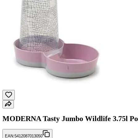
MODERNA Tasty Jumbo Wildlife 3.75l Poji
EAN:
5412087013050