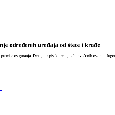
nje određenih uređaja od štete i krađe
 premije osiguranja. Detalje i spisak uređaja obuhvaćenih ovom uslugom
a.