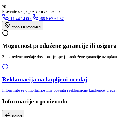
70
Proverite stanje pozivom call centra
011 44 14 000
066 6 67 67 67
Pronađi u prodavnici
Mogućnost produžene garancije ili osigura
Za određene uređaje dostupna je opcija produžene garancije uz uplatu
Reklamacija na kupljeni uređaj
Informišite se o mogućnostima povrata i reklamacije kupljenog uređaj
Informacije o proizvodu
Uporedi