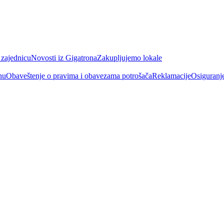
 zajednicu
Novosti iz Gigatrona
Zakupljujemo lokale
nu
Obaveštenje o pravima i obavezama potrošača
Reklamacije
Osiguranj