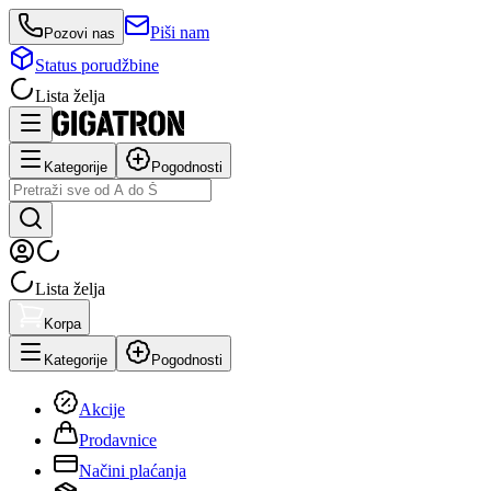
Piši nam
Pozovi nas
Status porudžbine
Lista želja
Kategorije
Pogodnosti
Lista želja
Korpa
Kategorije
Pogodnosti
Akcije
Prodavnice
Načini plaćanja