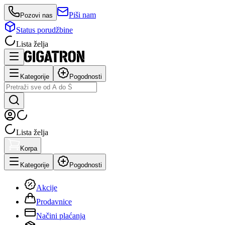
Piši nam
Pozovi nas
Status porudžbine
Lista želja
Kategorije
Pogodnosti
Lista želja
Korpa
Kategorije
Pogodnosti
Akcije
Prodavnice
Načini plaćanja