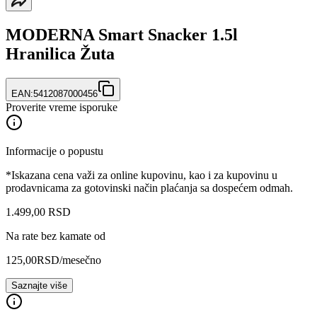
MODERNA Smart Snacker 1.5l
Hranilica Žuta
EAN:
5412087000456
Proverite vreme isporuke
Informacije o popustu
*Iskazana cena važi za online kupovinu, kao i za kupovinu u
prodavnicama za gotovinski način plaćanja sa dospećem odmah.
1.499
,
00
RSD
Na rate bez kamate od
125,00
RSD
/mesečno
Saznajte više