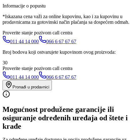
Informacije o popustu
*Iskazana cena važi za online kupovinu, kao i za kupovinu u
prodavnicama za gotovinski način plaćanja sa dospećem odmah.
Proverite stanje pozivom call centra
011 44 14 000
066 6 67 67 67
Broj bodova koji ostvarujete kupovinom ovog proizvoda:
30
Proverite stanje pozivom call centra
011 44 14 000
066 6 67 67 67
Pronađi u prodavnici
Mogućnost produžene garancije ili
osiguranje određenih uređaja od štete i
krađe
Za određene uređaje dostupna je opcija produžene garancije uz