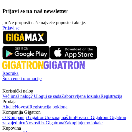
Prijavi se na naš newsletter
, n
N
e propusti naše najveće popuste i akcije.
Prijavi se
Isporuka
Šok cene i promocije
Korisnički nalog
Već imaš nalog? Uloguj se sada
Zaboravljena lozinka
Registracija
Prodaja
Akcije
Novosti
Registracija poklona
Kompanija Gigatron
O Kompaniji Gigatron
Upoznaj naš tim
Posao u Gigatronu
Gigatron
za zajednicu
Novosti iz Gigatrona
Zakupljujemo lokale
Kupovina