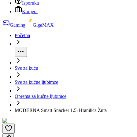
Isporuka
Karijera
Gaming
GigaMAX
Početna
Sve za kuću
Sve za kućne ljubimce
Oprema za kućne ljubimce
MODERNA Smart Snacker 1.5l Hranilica Žuta