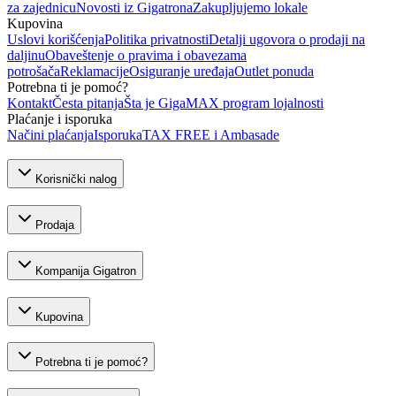
za zajednicu
Novosti iz Gigatrona
Zakupljujemo lokale
Kupovina
Uslovi korišćenja
Politika privatnosti
Detalji ugovora o prodaji na
daljinu
Obaveštenje o pravima i obavezama
potrošača
Reklamacije
Osiguranje uređaja
Outlet ponuda
Potrebna ti je pomoć?
Kontakt
Česta pitanja
Šta je GigaMAX program lojalnosti
Plaćanje i isporuka
Načini plaćanja
Isporuka
TAX FREE i Ambasade
Korisnički nalog
Prodaja
Kompanija Gigatron
Kupovina
Potrebna ti je pomoć?