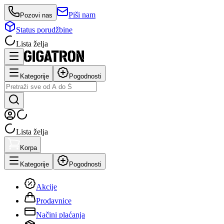
Piši nam
Pozovi nas
Status porudžbine
Lista želja
Kategorije
Pogodnosti
Lista želja
Korpa
Kategorije
Pogodnosti
Akcije
Prodavnice
Načini plaćanja