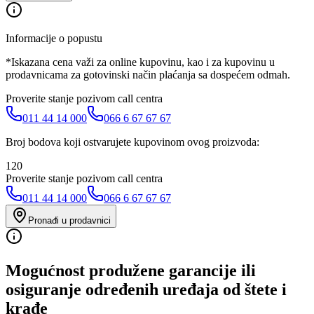
Informacije o popustu
*Iskazana cena važi za online kupovinu, kao i za kupovinu u
prodavnicama za gotovinski način plaćanja sa dospećem odmah.
Proverite stanje pozivom call centra
011 44 14 000
066 6 67 67 67
Broj bodova koji ostvarujete kupovinom ovog proizvoda:
120
Proverite stanje pozivom call centra
011 44 14 000
066 6 67 67 67
Pronađi u prodavnici
Mogućnost produžene garancije ili
osiguranje određenih uređaja od štete i
krađe