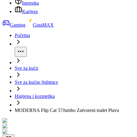
Isporuka
Karijera
Gaming
GigaMAX
Početna
Sve za kuću
Sve za kućne ljubimce
Higijena i kozmetika
MODERNA Flip Cat 57Jumbo Zatvoreni toalet Plava