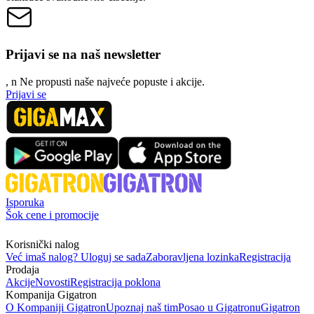
Prijavi se na naš newsletter
, n
N
e propusti naše najveće popuste i akcije.
Prijavi se
Isporuka
Šok cene i promocije
Korisnički nalog
Već imaš nalog? Uloguj se sada
Zaboravljena lozinka
Registracija
Prodaja
Akcije
Novosti
Registracija poklona
Kompanija Gigatron
O Kompaniji Gigatron
Upoznaj naš tim
Posao u Gigatronu
Gigatron