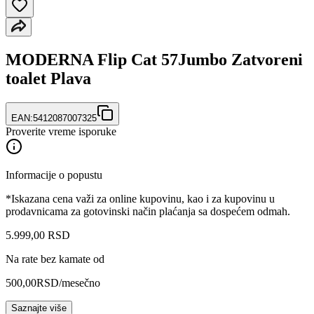
MODERNA Flip Cat 57Jumbo Zatvoreni
toalet Plava
EAN:
5412087007325
Proverite vreme isporuke
Informacije o popustu
*Iskazana cena važi za online kupovinu, kao i za kupovinu u
prodavnicama za gotovinski način plaćanja sa dospećem odmah.
5.999
,
00
RSD
Na rate bez kamate od
500,00
RSD
/mesečno
Saznajte više