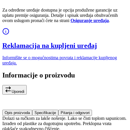
Za određene uređaje dostupna je opcija produžene garancije uz
uplatu premije osiguranja. Detalje i spisak uređaja obuhvaćenih
ovom uslugom pronaći ćete na strani
Osiguranje uređaja
.
Reklamacija na kupljeni uređaj
Informišite se o mogućnostima povrata i reklamacije kupljenog
uređaja.
Informacije o proizvodu
Uporedi
Opis proizvoda
Specifikacije
Pitanja i odgovori
Dolazi sa ručkom za lakše nošenje. Lako se čisti toplom sapunicom.
Izrađen od plastike za dugotrajnu upotrebu. Preklopna vrata
olakšaće svakodnevno čišćenje.