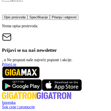
Opis proizvoda
Specifikacije
Pitanja i odgovori
Nema opisa proizvoda.
Prijavi se na naš newsletter
, n
N
e propusti naše najveće popuste i akcije.
Prijavi se
Isporuka
Šok cene i promocije