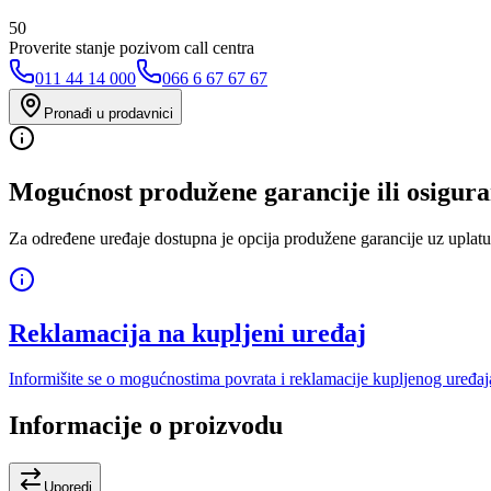
50
Proverite stanje pozivom call centra
011 44 14 000
066 6 67 67 67
Pronađi u prodavnici
Mogućnost produžene garancije ili osigura
Za određene uređaje dostupna je opcija produžene garancije uz uplatu
Reklamacija na kupljeni uređaj
Informišite se o mogućnostima povrata i reklamacije kupljenog uređaj
Informacije o proizvodu
Uporedi