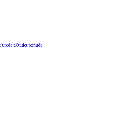
e uređaja
Outlet ponuda