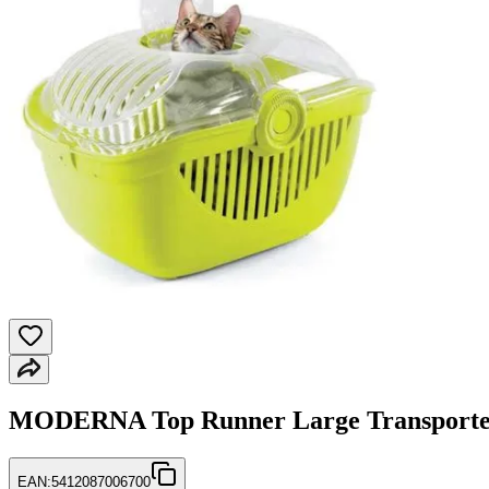
MODERNA Top Runner Large Transporter
EAN:
5412087006700