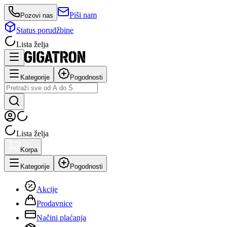
Piši nam
Pozovi nas
Status porudžbine
Lista želja
Kategorije
Pogodnosti
Lista želja
Korpa
Kategorije
Pogodnosti
Akcije
Prodavnice
Načini plaćanja