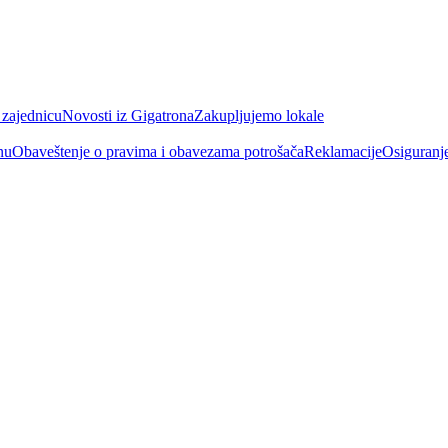
 zajednicu
Novosti iz Gigatrona
Zakupljujemo lokale
nu
Obaveštenje o pravima i obavezama potrošača
Reklamacije
Osiguranj