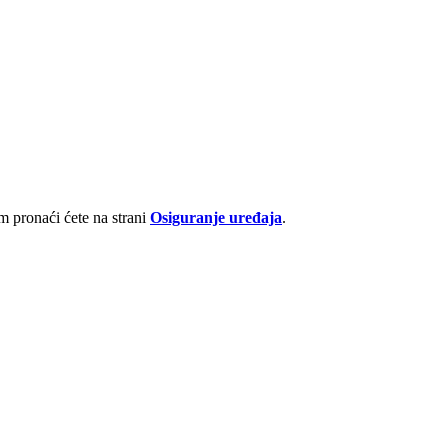
 pronaći ćete na strani
Osiguranje uređaja
.