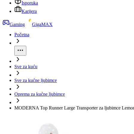
Isporuka
Karijera
Gaming
GigaMAX
Početna
Sve za kuću
Sve za kućne ljubimce
Oprema za kućne ljubimce
MODERNA Top Runner Large Transporter za ljubimce Lemo