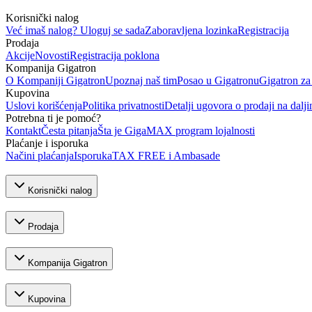
Korisnički nalog
Već imaš nalog? Uloguj se sada
Zaboravljena lozinka
Registracija
Prodaja
Akcije
Novosti
Registracija poklona
Kompanija Gigatron
O Kompaniji Gigatron
Upoznaj naš tim
Posao u Gigatronu
Gigatron za
Kupovina
Uslovi korišćenja
Politika privatnosti
Detalji ugovora o prodaji na dalji
Potrebna ti je pomoć?
Kontakt
Česta pitanja
Šta je GigaMAX program lojalnosti
Plaćanje i isporuka
Načini plaćanja
Isporuka
TAX FREE i Ambasade
Korisnički nalog
Prodaja
Kompanija Gigatron
Kupovina