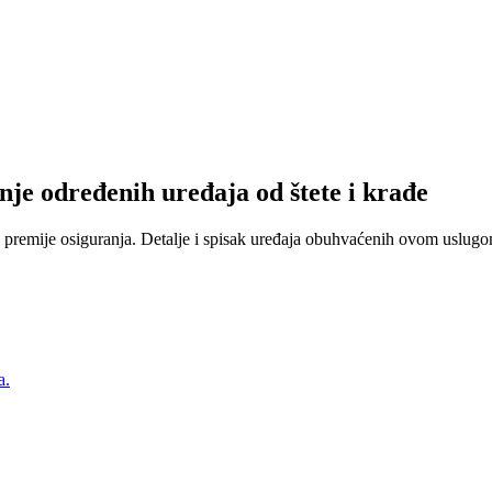
nje određenih uređaja od štete i krađe
 premije osiguranja. Detalje i spisak uređaja obuhvaćenih ovom uslugom
a.