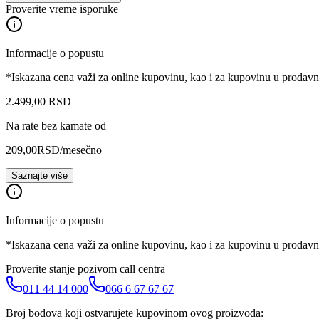
Proverite vreme isporuke
Informacije o popustu
*Iskazana cena važi za online kupovinu, kao i za kupovinu u prodav
2.499
,
00
RSD
Na rate bez kamate od
209,00
RSD
/mesečno
Saznajte više
Informacije o popustu
*Iskazana cena važi za online kupovinu, kao i za kupovinu u prodav
Proverite stanje pozivom call centra
011 44 14 000
066 6 67 67 67
Broj bodova koji ostvarujete kupovinom ovog proizvoda: