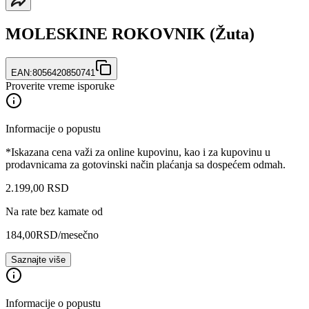
MOLESKINE ROKOVNIK (Žuta)
EAN:
8056420850741
Proverite vreme isporuke
Informacije o popustu
*Iskazana cena važi za online kupovinu, kao i za kupovinu u
prodavnicama za gotovinski način plaćanja sa dospećem odmah.
2.199
,
00
RSD
Na rate bez kamate od
184,00
RSD
/mesečno
Saznajte više
Informacije o popustu