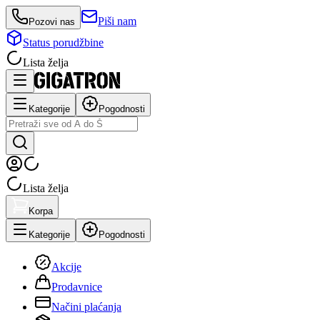
Piši nam
Pozovi nas
Status porudžbine
Lista želja
Kategorije
Pogodnosti
Lista želja
Korpa
Kategorije
Pogodnosti
Akcije
Prodavnice
Načini plaćanja