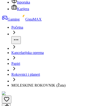
Isporuka
Karijera
Gaming
GigaMAX
Početna
Kancelarijska oprema
Papiri
Rokovnici i planeri
MOLESKINE ROKOVNIK (Žuta)