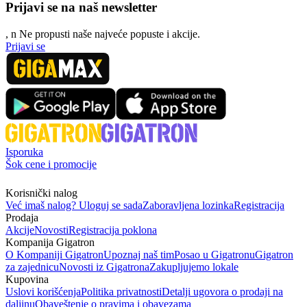
Prijavi se na naš newsletter
, n
N
e propusti naše najveće popuste i akcije.
Prijavi se
Isporuka
Šok cene i promocije
Korisnički nalog
Već imaš nalog? Uloguj se sada
Zaboravljena lozinka
Registracija
Prodaja
Akcije
Novosti
Registracija poklona
Kompanija Gigatron
O Kompaniji Gigatron
Upoznaj naš tim
Posao u Gigatronu
Gigatron
za zajednicu
Novosti iz Gigatrona
Zakupljujemo lokale
Kupovina
Uslovi korišćenja
Politika privatnosti
Detalji ugovora o prodaji na
daljinu
Obaveštenje o pravima i obavezama