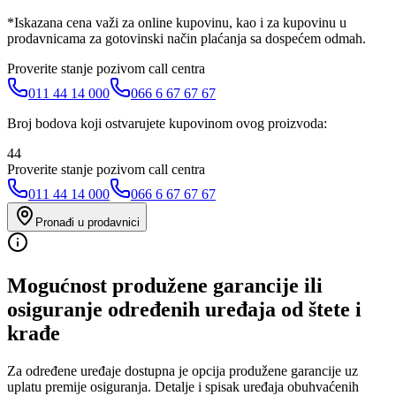
*Iskazana cena važi za online kupovinu, kao i za kupovinu u
prodavnicama za gotovinski način plaćanja sa dospećem odmah.
Proverite stanje pozivom call centra
011 44 14 000
066 6 67 67 67
Broj bodova koji ostvarujete kupovinom ovog proizvoda:
44
Proverite stanje pozivom call centra
011 44 14 000
066 6 67 67 67
Pronađi u prodavnici
Mogućnost produžene garancije ili
osiguranje određenih uređaja od štete i
krađe
Za određene uređaje dostupna je opcija produžene garancije uz
uplatu premije osiguranja. Detalje i spisak uređaja obuhvaćenih