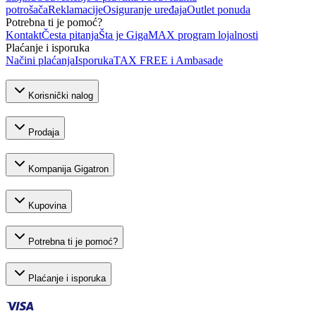
potrošača
Reklamacije
Osiguranje uređaja
Outlet ponuda
Potrebna ti je pomoć?
Kontakt
Česta pitanja
Šta je GigaMAX program lojalnosti
Plaćanje i isporuka
Načini plaćanja
Isporuka
TAX FREE i Ambasade
Korisnički nalog
Prodaja
Kompanija Gigatron
Kupovina
Potrebna ti je pomoć?
Plaćanje i isporuka