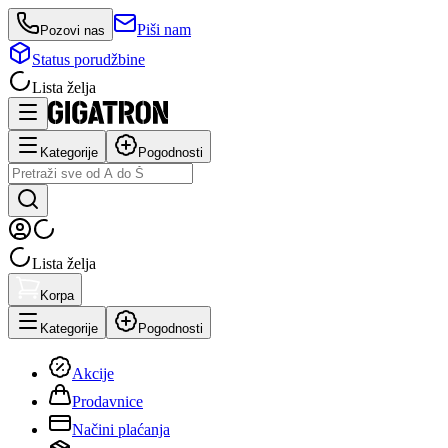
Piši nam
Pozovi nas
Status porudžbine
Lista želja
Kategorije
Pogodnosti
Lista želja
Korpa
Kategorije
Pogodnosti
Akcije
Prodavnice
Načini plaćanja