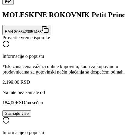
MOLESKINE ROKOVNIK Petit Princ
EAN:
8056420851458
Proverite vreme isporuke
Informacije o popustu
*Iskazana cena važi za online kupovinu, kao i za kupovinu u
prodavnicama za gotovinski način plaćanja sa dospećem odmah.
2.199
,
00
RSD
Na rate bez kamate od
184,00
RSD
/mesečno
Saznajte više
Informacije o popustu