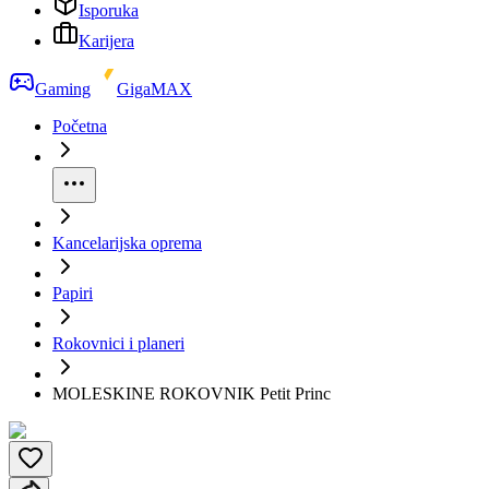
Isporuka
Karijera
Gaming
GigaMAX
Početna
Kancelarijska oprema
Papiri
Rokovnici i planeri
MOLESKINE ROKOVNIK Petit Princ