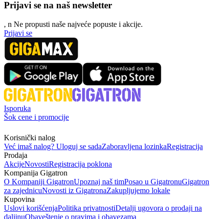
Prijavi se na naš newsletter
, n
N
e propusti naše najveće popuste i akcije.
Prijavi se
Isporuka
Šok cene i promocije
Korisnički nalog
Već imaš nalog? Uloguj se sada
Zaboravljena lozinka
Registracija
Prodaja
Akcije
Novosti
Registracija poklona
Kompanija Gigatron
O Kompaniji Gigatron
Upoznaj naš tim
Posao u Gigatronu
Gigatron
za zajednicu
Novosti iz Gigatrona
Zakupljujemo lokale
Kupovina
Uslovi korišćenja
Politika privatnosti
Detalji ugovora o prodaji na
daljinu
Obaveštenje o pravima i obavezama