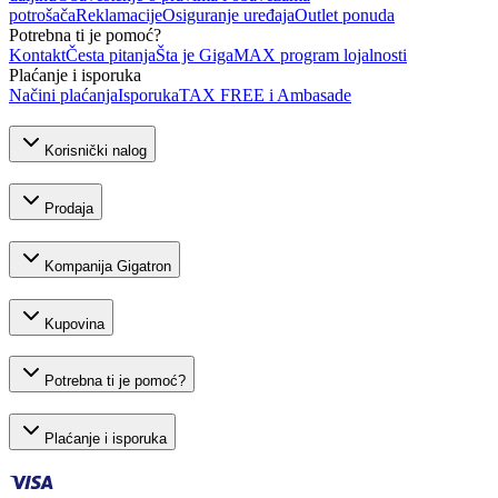
potrošača
Reklamacije
Osiguranje uređaja
Outlet ponuda
Potrebna ti je pomoć?
Kontakt
Česta pitanja
Šta je GigaMAX program lojalnosti
Plaćanje i isporuka
Načini plaćanja
Isporuka
TAX FREE i Ambasade
Korisnički nalog
Prodaja
Kompanija Gigatron
Kupovina
Potrebna ti je pomoć?
Plaćanje i isporuka