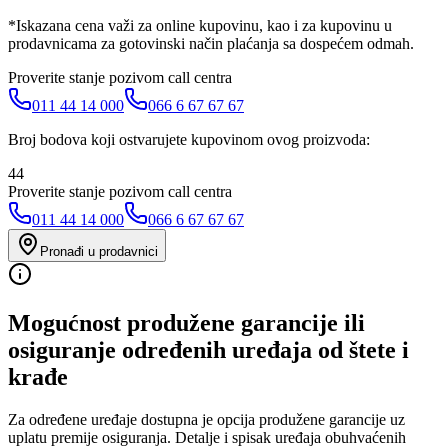
*Iskazana cena važi za online kupovinu, kao i za kupovinu u
prodavnicama za gotovinski način plaćanja sa dospećem odmah.
Proverite stanje pozivom call centra
011 44 14 000
066 6 67 67 67
Broj bodova koji ostvarujete kupovinom ovog proizvoda:
44
Proverite stanje pozivom call centra
011 44 14 000
066 6 67 67 67
Pronađi u prodavnici
Mogućnost produžene garancije ili
osiguranje određenih uređaja od štete i
krađe
Za određene uređaje dostupna je opcija produžene garancije uz
uplatu premije osiguranja. Detalje i spisak uređaja obuhvaćenih