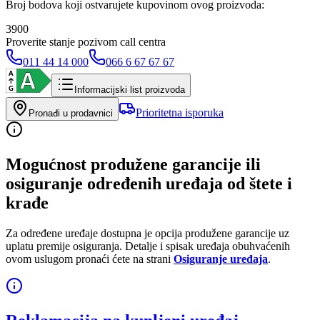
Broj bodova koji ostvarujete kupovinom ovog proizvoda:
3900
Proverite stanje pozivom call centra
011 44 14 000
066 6 67 67 67
Informacijski list proizvoda
Prioritetna isporuka
Pronađi u prodavnici
Mogućnost produžene garancije ili
osiguranje određenih uređaja od štete i
krađe
Za određene uređaje dostupna je opcija produžene garancije uz
uplatu premije osiguranja. Detalje i spisak uređaja obuhvaćenih
ovom uslugom pronaći ćete na strani
Osiguranje uređaja
.