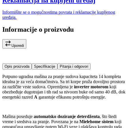
Reklamacija na kupljeni uređaj
Informišite se o mogućnostima povrata i reklamacije kupljenog
uređaja.
Informacije o proizvodu
Uporedi
Opis proizvoda
Specifikacije
Pitanja i odgovori
Potpuno ugradna mašina za pranje sudova kapaciteta 14 kompleta
idealna je za veća domaćinstva. Sa tri korpe pruža dovoljno prostora
za različite vrste sudova. Opremljena je
inverter motorom
koji
obezbeđuje dugotrajan i tih rad sa nivoom buke od samo 40 dB, dok
energetski razred
A
garantuje efikasnu potrošnju energije.
Mašina poseduje
automatsko doziranje deterdženta
, što štedi
vreme i sredstva za pranje. Povezana je na
Mielehome sistem
koji
omogućava upravljanje putem Wi-Fi veze i olakšava kontrolu rada