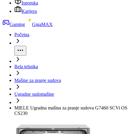
Isporuka
Karijera
Gaming
GigaMAX
Početna
Bela tehnika
Mašine za pranje sudova
Ugradne sudomašine
MIELE Ugradna mašina za pranje sudova G7460 SCVi OS
CS230