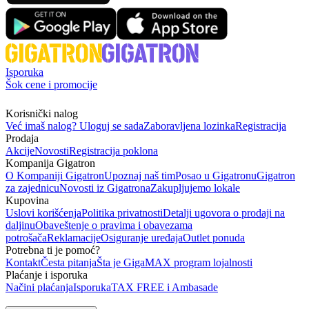
Isporuka
Šok cene i promocije
Korisnički nalog
Već imaš nalog? Uloguj se sada
Zaboravljena lozinka
Registracija
Prodaja
Akcije
Novosti
Registracija poklona
Kompanija Gigatron
O Kompaniji Gigatron
Upoznaj naš tim
Posao u Gigatronu
Gigatron
za zajednicu
Novosti iz Gigatrona
Zakupljujemo lokale
Kupovina
Uslovi korišćenja
Politika privatnosti
Detalji ugovora o prodaji na
daljinu
Obaveštenje o pravima i obavezama
potrošača
Reklamacije
Osiguranje uređaja
Outlet ponuda
Potrebna ti je pomoć?
Kontakt
Česta pitanja
Šta je GigaMAX program lojalnosti
Plaćanje i isporuka
Načini plaćanja
Isporuka
TAX FREE i Ambasade