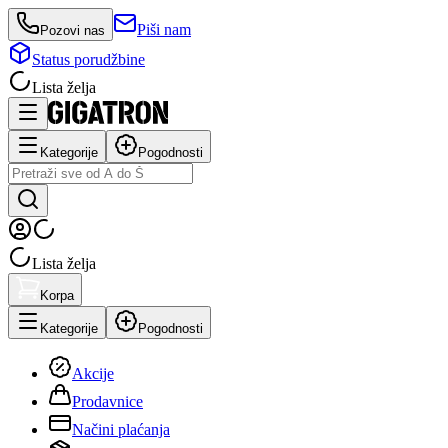
Piši nam
Pozovi nas
Status porudžbine
Lista želja
Kategorije
Pogodnosti
Lista želja
Korpa
Kategorije
Pogodnosti
Akcije
Prodavnice
Načini plaćanja