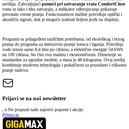
uređaja. Zahvaljujući
pomoći pri zatvaranju vrata ComfortClose
vrata se lako i tiho zatvaraju, a indikator odbrojavanja prikazuje
preostalo vreme pranja. Funkcionalnost mašine potvrđuju optički i
akustični signali, dok je moguće izabrati željeni jezik na displeju.
Programi su prilagođeni različitim potrebama, od ekološkog i brzog
pranja do programa za intenzivno pranje lonaca i tiganja. Potrošnja
vode iznosi samo 8.4 litra po ciklusu, a električne energije 54 kWh
na 100 ciklusa, što čini ovu mašinu i ekonomičnom. Dimenzije su
standardne za ugradne modele, a masa je 48 kilograma. Ovaj uređaj
kombinuje modernu tehnologiju i praktičnost za pouzdano i efikasno
pranje sudova.
Prijavi se na naš newsletter
, n
N
e propusti naše najveće popuste i akcije.
Prijavi se