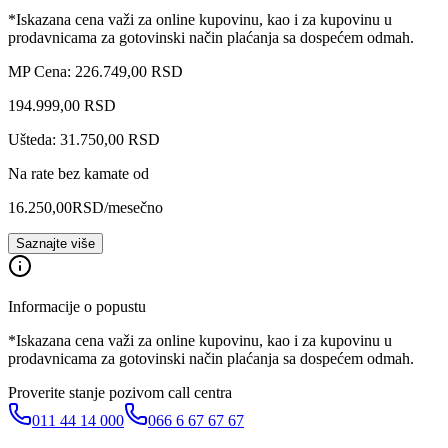
*Iskazana cena važi za online kupovinu, kao i za kupovinu u
prodavnicama za gotovinski način plaćanja sa dospećem odmah.
MP Cena: 226.749,00 RSD
194.999
,
00
RSD
Ušteda: 31.750,00 RSD
Na rate bez kamate od
16.250,00
RSD
/mesečno
Saznajte više
Informacije o popustu
*Iskazana cena važi za online kupovinu, kao i za kupovinu u
prodavnicama za gotovinski način plaćanja sa dospećem odmah.
Proverite stanje pozivom call centra
011 44 14 000
066 6 67 67 67