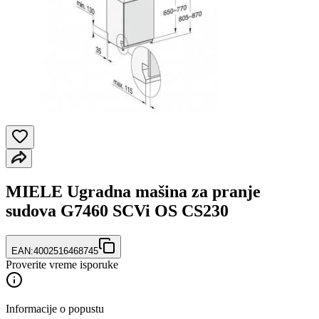
MIELE Ugradna mašina za pranje
sudova G7460 SCVi OS CS230
EAN:
4002516468745
Proverite vreme isporuke
Informacije o popustu