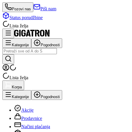
Piši nam
Pozovi nas
Status porudžbine
Lista želja
Kategorije
Pogodnosti
Lista želja
Korpa
Kategorije
Pogodnosti
Akcije
Prodavnice
Načini plaćanja