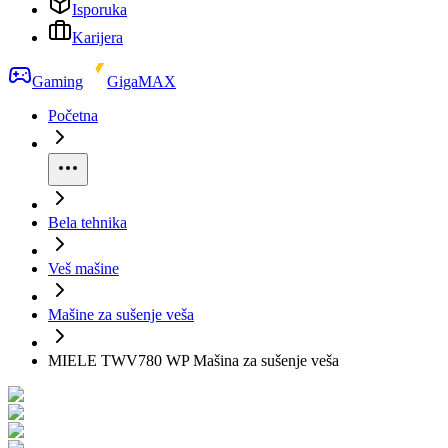
Isporuka
Karijera
Gaming
GigaMAX
Početna
Bela tehnika
Veš mašine
Mašine za sušenje veša
MIELE TWV780 WP Mašina za sušenje veša