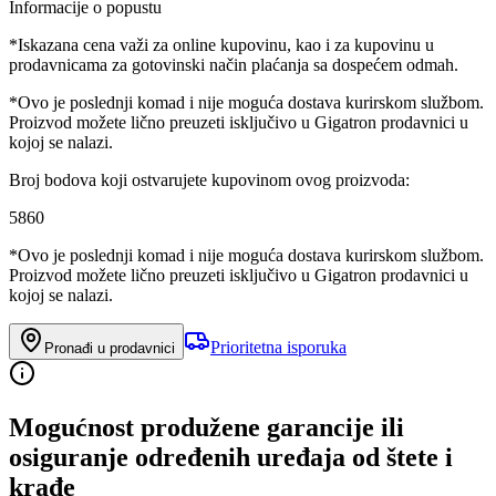
Informacije o popustu
*Iskazana cena važi za online kupovinu, kao i za kupovinu u
prodavnicama za gotovinski način plaćanja sa dospećem odmah.
*Ovo je poslednji komad i nije moguća dostava kurirskom službom.
Proizvod možete lično preuzeti isključivo u Gigatron prodavnici u
kojoj se nalazi.
Broj bodova koji ostvarujete kupovinom ovog proizvoda:
5860
*Ovo je poslednji komad i nije moguća dostava kurirskom službom.
Proizvod možete lično preuzeti isključivo u Gigatron prodavnici u
kojoj se nalazi.
Prioritetna isporuka
Pronađi u prodavnici
Mogućnost produžene garancije ili
osiguranje određenih uređaja od štete i
krađe