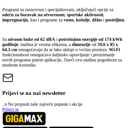
Programi su raznovrsni i specijalizovani, uključujući opcije za
odeću za boravak na otvorenom
,
sportske aktivnosti
,
impregnaciju
, kao i programe za
vunu
,
košulje
,
džins
i
posteljinu
.
Sa
nivoom buke od 62 dBA
i
potrošnjom energije od 174 kWh
godišnje
, mašina je veoma efikasna, a
dimenzije
od
59.6 x 85 x
64.3 cm
omogućavaju da se lako uklopi u većinu prostora.
Wi-Fi
funkcionalnost omogućava daljinsko upravljanje i preuzimanje
novih programa putem aplikacije, čineći ovu mašinu pogodnom za
moderne korisnike.
Prijavi se na naš newsletter
, n
N
e propusti naše najveće popuste i akcije.
Prijavi se