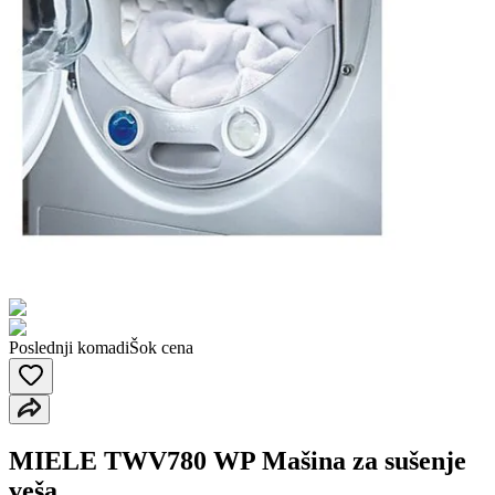
Poslednji komadi
Šok cena
MIELE TWV780 WP Mašina za sušenje
veša