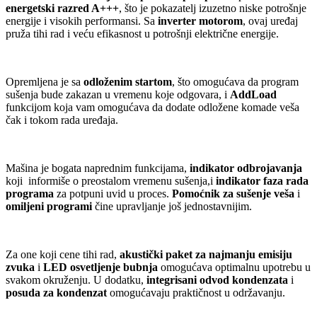
energetski razred A+++
, što je pokazatelj izuzetno niske potrošnje
energije i visokih performansi. Sa
inverter motorom
, ovaj uređaj
pruža tihi rad i veću efikasnost u potrošnji električne energije.
Opremljena je sa
odloženim startom
, što omogućava da program
sušenja bude zakazan u vremenu koje odgovara, i
AddLoad
funkcijom koja vam omogućava da dodate odložene komade veša
čak i tokom rada uređaja.
Mašina je bogata naprednim funkcijama,
indikator odbrojavanja
koji informiše o preostalom vremenu sušenja,i
indikator faza rada
programa
za potpuni uvid u proces.
Pomoćnik za sušenje veša
i
omiljeni programi
čine upravljanje još jednostavnijim.
Za one koji cene tihi rad,
akustički paket za najmanju emisiju
zvuka
i
LED osvetljenje bubnja
omogućava optimalnu upotrebu u
svakom okruženju. U dodatku,
integrisani odvod kondenzata
i
posuda za kondenzat
omogućavaju praktičnost u održavanju.