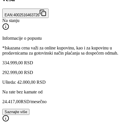
EAN:
4002516463726
Na stanju
Informacije o popustu
*Iskazana cena važi za online kupovinu, kao i za kupovinu u
prodavnicama za gotovinski način plaćanja sa dospećem odmah.
334.999,00 RSD
292.999
,
00
RSD
Ušteda: 42.000,00 RSD
Na rate bez kamate od
24.417,00
RSD
/mesečno
Saznajte više