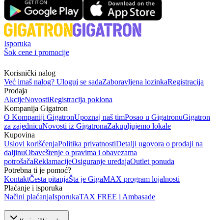
Isporuka
Šok cene i promocije
Korisnički nalog
Već imaš nalog? Uloguj se sada
Zaboravljena lozinka
Registracija
Prodaja
Akcije
Novosti
Registracija poklona
Kompanija Gigatron
O Kompaniji Gigatron
Upoznaj naš tim
Posao u Gigatronu
Gigatron
za zajednicu
Novosti iz Gigatrona
Zakupljujemo lokale
Kupovina
Uslovi korišćenja
Politika privatnosti
Detalji ugovora o prodaji na
daljinu
Obaveštenje o pravima i obavezama
potrošača
Reklamacije
Osiguranje uređaja
Outlet ponuda
Potrebna ti je pomoć?
Kontakt
Česta pitanja
Šta je GigaMAX program lojalnosti
Plaćanje i isporuka
Načini plaćanja
Isporuka
TAX FREE i Ambasade