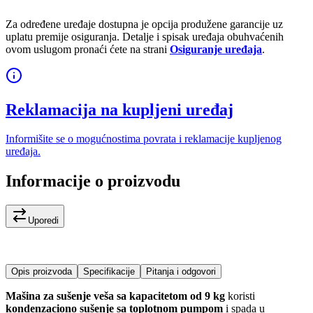
Za određene uređaje dostupna je opcija produžene garancije uz
uplatu premije osiguranja. Detalje i spisak uređaja obuhvaćenih
ovom uslugom pronaći ćete na strani
Osiguranje uređaja
.
Reklamacija na kupljeni uređaj
Informišite se o mogućnostima povrata i reklamacije kupljenog
uređaja.
Informacije o proizvodu
Uporedi
Opis proizvoda
Specifikacije
Pitanja i odgovori
Mašina za sušenje veša sa kapacitetom od 9 kg
koristi
kondenzaciono sušenje sa toplotnom pumpom
i spada u