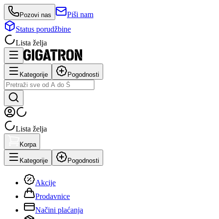
Piši nam
Pozovi nas
Status porudžbine
Lista želja
Kategorije
Pogodnosti
Lista želja
Korpa
Kategorije
Pogodnosti
Akcije
Prodavnice
Načini plaćanja