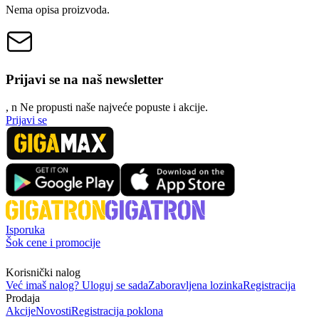
Nema opisa proizvoda.
Prijavi se na naš newsletter
, n
N
e propusti naše najveće popuste i akcije.
Prijavi se
Isporuka
Šok cene i promocije
Korisnički nalog
Već imaš nalog? Uloguj se sada
Zaboravljena lozinka
Registracija
Prodaja
Akcije
Novosti
Registracija poklona