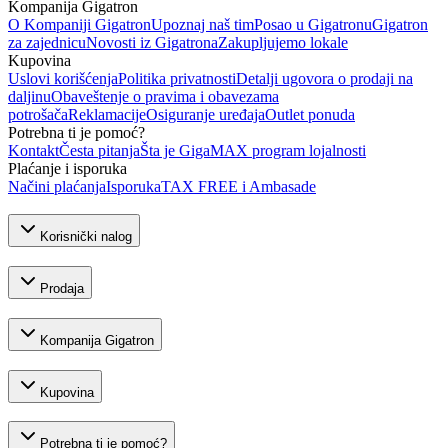
Kompanija Gigatron
O Kompaniji Gigatron
Upoznaj naš tim
Posao u Gigatronu
Gigatron
za zajednicu
Novosti iz Gigatrona
Zakupljujemo lokale
Kupovina
Uslovi korišćenja
Politika privatnosti
Detalji ugovora o prodaji na
daljinu
Obaveštenje o pravima i obavezama
potrošača
Reklamacije
Osiguranje uređaja
Outlet ponuda
Potrebna ti je pomoć?
Kontakt
Česta pitanja
Šta je GigaMAX program lojalnosti
Plaćanje i isporuka
Načini plaćanja
Isporuka
TAX FREE i Ambasade
Korisnički nalog
Prodaja
Kompanija Gigatron
Kupovina
Potrebna ti je pomoć?