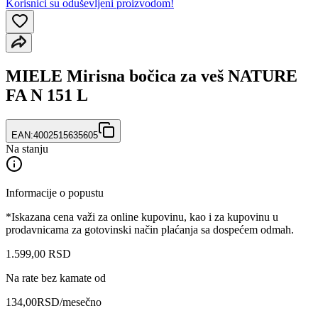
Korisnici su oduševljeni proizvodom!
MIELE Mirisna bočica za veš NATURE
FA N 151 L
EAN:
4002515635605
Na stanju
Informacije o popustu
*Iskazana cena važi za online kupovinu, kao i za kupovinu u
prodavnicama za gotovinski način plaćanja sa dospećem odmah.
1.599
,
00
RSD
Na rate bez kamate od
134,00
RSD
/mesečno