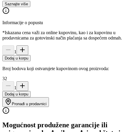
Saznajte više
Informacije o popustu
*Iskazana cena važi za online kupovinu, kao i za kupovinu u
prodavnicama za gotovinski način plaćanja sa dospećem odmah.
1
Dodaj u korpu
Broj bodova koji ostvarujete kupovinom ovog proizvoda:
32
1
Dodaj u korpu
Pronađi u prodavnici
Mogućnost produžene garancije ili