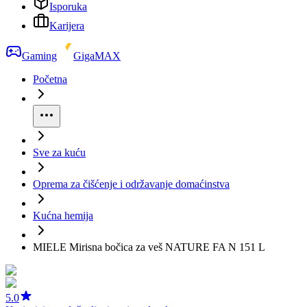
Isporuka
Karijera
Gaming
GigaMAX
Početna
Sve za kuću
Oprema za čišćenje i održavanje domaćinstva
Kućna hemija
MIELE Mirisna bočica za veš NATURE FA N 151 L
5.0