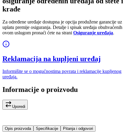
osiguranje određenih uređaja od štete i
krađe
Za određene uređaje dostupna je opcija produžene garancije uz
uplatu premije osiguranja. Detalje i spisak uređaja obuhvaćenih
ovom uslugom pronaći ćete na strani
Osiguranje uređaja
.
Reklamacija na kupljeni uređaj
Informišite se o mogućnostima povrata i reklamacije kupljenog
uređaja.
Informacije o proizvodu
Uporedi
Opis proizvoda
Specifikacije
Pitanja i odgovori