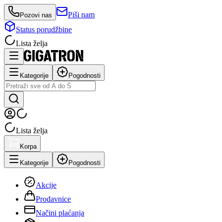
Piši nam
Pozovi nas
Status porudžbine
Lista želja
Kategorije
Pogodnosti
Lista želja
Korpa
Kategorije
Pogodnosti
Akcije
Prodavnice
Načini plaćanja