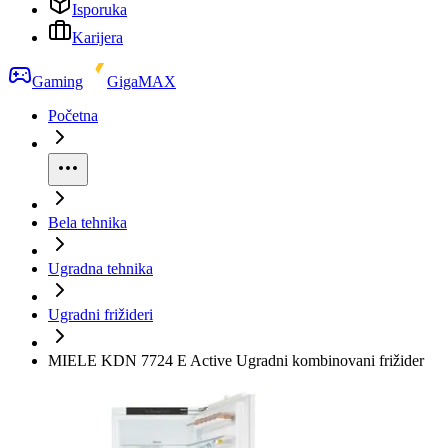
Isporuka
Karijera
Gaming
GigaMAX
Početna
Bela tehnika
Ugradna tehnika
Ugradni frižideri
MIELE KDN 7724 E Active Ugradni kombinovani frižider