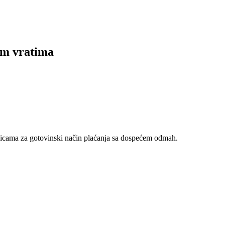
im vratima
nicama za gotovinski način plaćanja sa dospećem odmah.