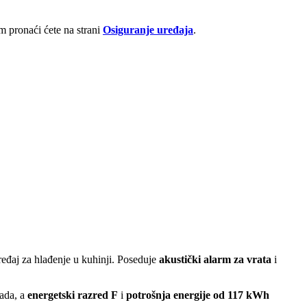
 pronaći ćete na strani
Osiguranje uređaja
.
ređaj za hlađenje u kuhinji. Poseduje
akustički alarm za vrata
i
rada, a
energetski razred F
i
potrošnja energije od 117 kWh