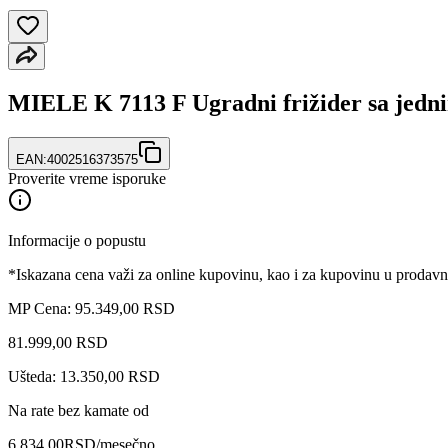
MIELE K 7113 F Ugradni frižider sa jedn
EAN:
4002516373575
Proverite vreme isporuke
Informacije o popustu
*Iskazana cena važi za online kupovinu, kao i za kupovinu u prodav
MP Cena: 95.349,00 RSD
81.999
,
00
RSD
Ušteda: 13.350,00 RSD
Na rate bez kamate od
6.834,00
RSD
/mesečno