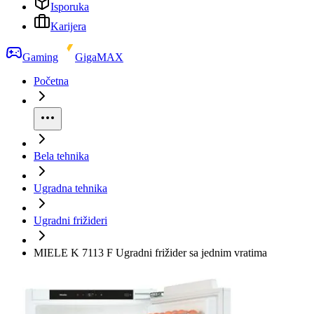
Isporuka
Karijera
Gaming
GigaMAX
Početna
Bela tehnika
Ugradna tehnika
Ugradni frižideri
MIELE K 7113 F Ugradni frižider sa jednim vratima