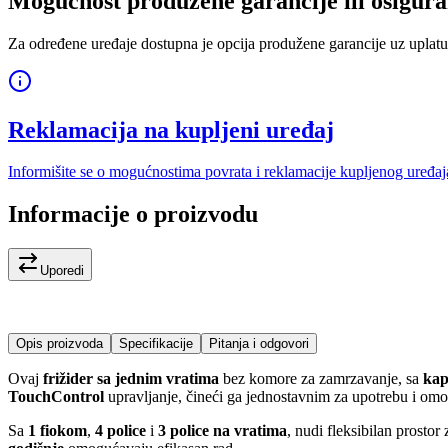
Mogućnost produžene garancije ili osigura
Za određene uređaje dostupna je opcija produžene garancije uz uplatu
Reklamacija na kupljeni uređaj
Informišite se o mogućnostima povrata i reklamacije kupljenog uređaj
Informacije o proizvodu
Uporedi
Opis proizvoda
Specifikacije
Pitanja i odgovori
Ovaj
frižider sa jednim vratima
bez komore za zamrzavanje, sa
kap
TouchControl
upravljanje, čineći ga jednostavnim za upotrebu i omo
Sa
1 fiokom
,
4 police
i
3 police na vratima
, nudi fleksibilan prosto