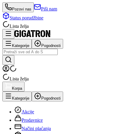
Piši nam
Pozovi nas
Status porudžbine
Lista želja
Kategorije
Pogodnosti
Lista želja
Korpa
Kategorije
Pogodnosti
Akcije
Prodavnice
Načini plaćanja