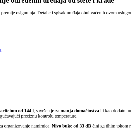
nje određenih uređaja od štete i krađe
 premije osiguranja. Detalje i spisak uređaja obuhvaćenih ovom uslugom
a.
acitetom od 144 l
, savršen je za
manja domaćinstva
ili kao dodatni u
gućavajući preciznu kontrolu temperature.
r za organizovanje namirnica.
Nivo buke od 33 dB
čini ga tihim tokom 