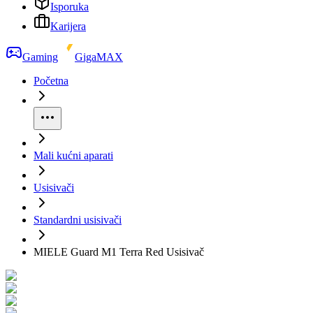
Isporuka
Karijera
Gaming
GigaMAX
Početna
Mali kućni aparati
Usisivači
Standardni usisivači
MIELE Guard M1 Terra Red Usisivač