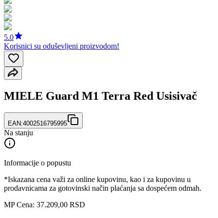
5.0
Korisnici su oduševljeni proizvodom!
MIELE Guard M1 Terra Red Usisivač
EAN:
4002516795995
Na stanju
Informacije o popustu
*Iskazana cena važi za online kupovinu, kao i za kupovinu u
prodavnicama za gotovinski način plaćanja sa dospećem odmah.
MP Cena: 37.209,00 RSD