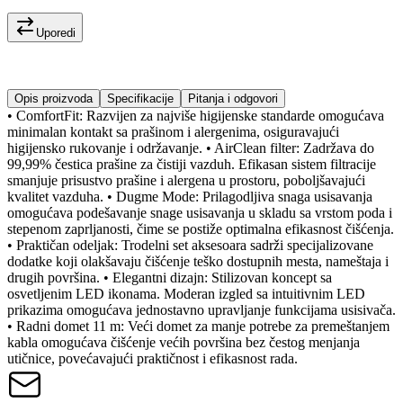
Uporedi
Opis proizvoda
Specifikacije
Pitanja i odgovori
• ComfortFit: Razvijen za najviše higijenske standarde omogućava
minimalan kontakt sa prašinom i alergenima, osiguravajući
higijensko rukovanje i održavanje. • AirClean filter: Zadržava do
99,99% čestica prašine za čistiji vazduh. Efikasan sistem filtracije
smanjuje prisustvo prašine i alergena u prostoru, poboljšavajući
kvalitet vazduha. • Dugme Mode: Prilagodljiva snaga usisavanja
omogućava podešavanje snage usisavanja u skladu sa vrstom poda i
stepenom zaprljanosti, čime se postiže optimalna efikasnost čišćenja.
• Praktičan odeljak: Trodelni set aksesoara sadrži specijalizovane
dodatke koji olakšavaju čišćenje teško dostupnih mesta, nameštaja i
drugih površina. • Elegantni dizajn: Stilizovan koncept sa
osvetljenim LED ikonama. Moderan izgled sa intuitivnim LED
prikazima omogućava jednostavno upravljanje funkcijama usisivača.
• Radni domet 11 m: Veći domet za manje potrebe za premeštanjem
kabla omogućava čišćenje većih površina bez čestog menjanja
utičnice, povećavajući praktičnost i efikasnost rada.