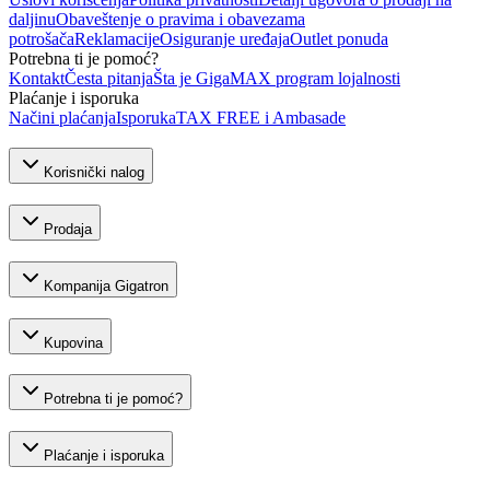
daljinu
Obaveštenje o pravima i obavezama
potrošača
Reklamacije
Osiguranje uređaja
Outlet ponuda
Potrebna ti je pomoć?
Kontakt
Česta pitanja
Šta je GigaMAX program lojalnosti
Plaćanje i isporuka
Načini plaćanja
Isporuka
TAX FREE i Ambasade
Korisnički nalog
Prodaja
Kompanija Gigatron
Kupovina
Potrebna ti je pomoć?
Plaćanje i isporuka