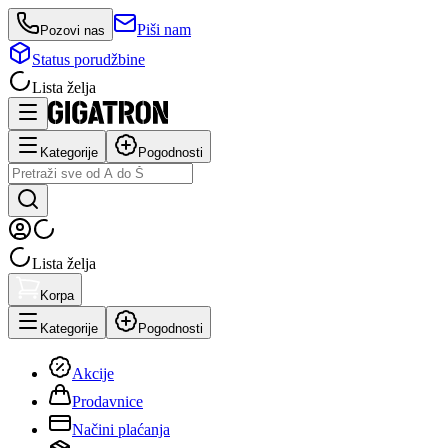
Piši nam
Pozovi nas
Status porudžbine
Lista želja
Kategorije
Pogodnosti
Lista želja
Korpa
Kategorije
Pogodnosti
Akcije
Prodavnice
Načini plaćanja