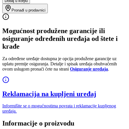
Dodaj u korpu
Pronađi u prodavnici
Mogućnost produžene garancije ili
osiguranje određenih uređaja od štete i
krađe
Za određene uređaje dostupna je opcija produžene garancije uz
uplatu premije osiguranja. Detalje i spisak uređaja obuhvaćenih
ovom uslugom pronaći ćete na strani
Osiguranje uređaja
.
Reklamacija na kupljeni uređaj
Informišite se o mogućnostima povrata i reklamacije kupljenog
uređaja.
Informacije o proizvodu