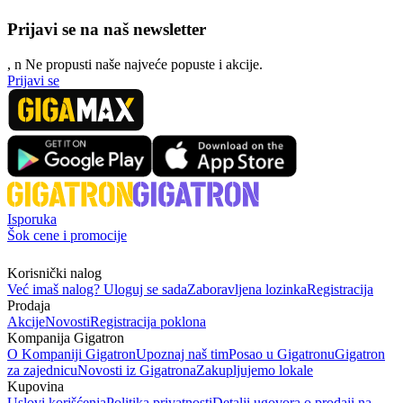
Prijavi se na naš newsletter
, n
N
e propusti naše najveće popuste i akcije.
Prijavi se
Isporuka
Šok cene i promocije
Korisnički nalog
Već imaš nalog? Uloguj se sada
Zaboravljena lozinka
Registracija
Prodaja
Akcije
Novosti
Registracija poklona
Kompanija Gigatron
O Kompaniji Gigatron
Upoznaj naš tim
Posao u Gigatronu
Gigatron
za zajednicu
Novosti iz Gigatrona
Zakupljujemo lokale
Kupovina
Uslovi korišćenja
Politika privatnosti
Detalji ugovora o prodaji na