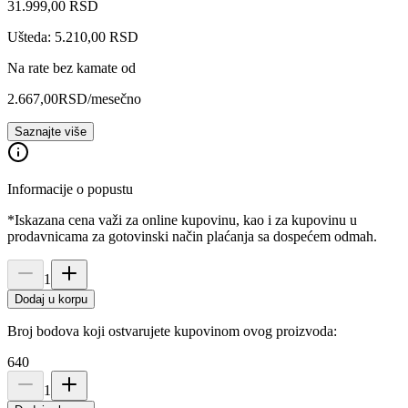
31.999
,
00
RSD
Ušteda: 5.210,00 RSD
Na rate bez kamate od
2.667,00
RSD
/mesečno
Saznajte više
Informacije o popustu
*Iskazana cena važi za online kupovinu, kao i za kupovinu u
prodavnicama za gotovinski način plaćanja sa dospećem odmah.
1
Dodaj u korpu
Broj bodova koji ostvarujete kupovinom ovog proizvoda:
640
1