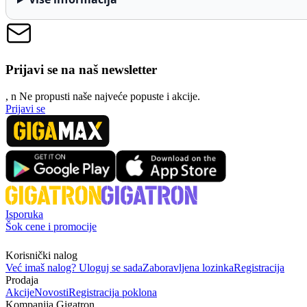
Prijavi se na naš newsletter
, n
N
e propusti naše najveće popuste i akcije.
Prijavi se
Isporuka
Šok cene i promocije
Korisnički nalog
Već imaš nalog? Uloguj se sada
Zaboravljena lozinka
Registracija
Prodaja
Akcije
Novosti
Registracija poklona
Kompanija Gigatron