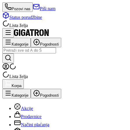
Piši nam
Pozovi nas
Status porudžbine
Lista želja
Kategorije
Pogodnosti
Lista želja
Korpa
Kategorije
Pogodnosti
Akcije
Prodavnice
Načini plaćanja