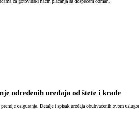
nicama za gotovinski način plaćanja sa dospećem odmah.
nje određenih uređaja od štete i krađe
 premije osiguranja. Detalje i spisak uređaja obuhvaćenih ovom uslugom