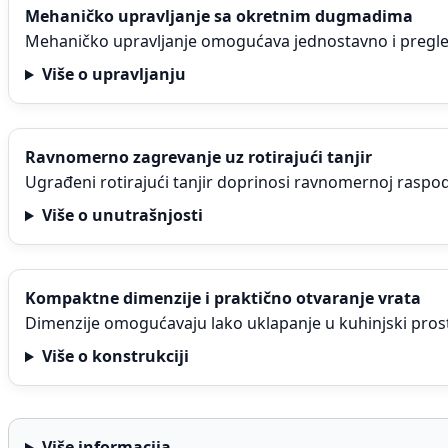
Mehaničko upravljanje sa okretnim dugmadima
Mehaničko upravljanje omogućava jednostavno i pregled
Više o upravljanju
Ravnomerno zagrevanje uz rotirajući tanjir
Ugrađeni rotirajući tanjir doprinosi ravnomernoj raspod
Više o unutrašnjosti
Kompaktne dimenzije i praktično otvaranje vrata
Dimenzije omogućavaju lako uklapanje u kuhinjski prost
Više o konstrukciji
Više informacija