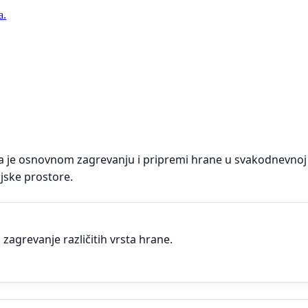
a.
 je osnovnom zagrevanju i pripremi hrane u svakodnevnoj 
jske prostore.
agrevanje različitih vrsta hrane.