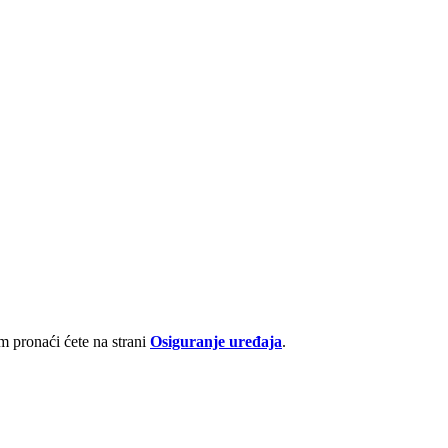
 pronaći ćete na strani
Osiguranje uređaja
.