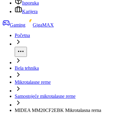
Isporuka
Karijera
Gaming
GigaMAX
Početna
Bela tehnika
Mikrotalasne rerne
Samostojeće mikrotalasne rerne
MIDEA MM20CF2EBK Mikrotalasna rerna