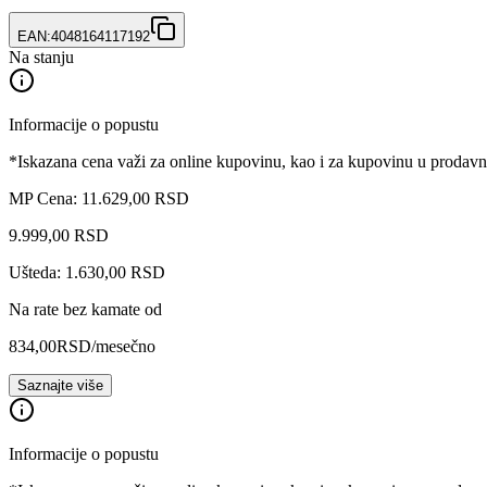
EAN:
4048164117192
Na stanju
Informacije o popustu
*Iskazana cena važi za online kupovinu, kao i za kupovinu u prodav
MP Cena: 11.629,00 RSD
9.999
,
00
RSD
Ušteda: 1.630,00 RSD
Na rate bez kamate od
834,00
RSD
/mesečno
Saznajte više
Informacije o popustu