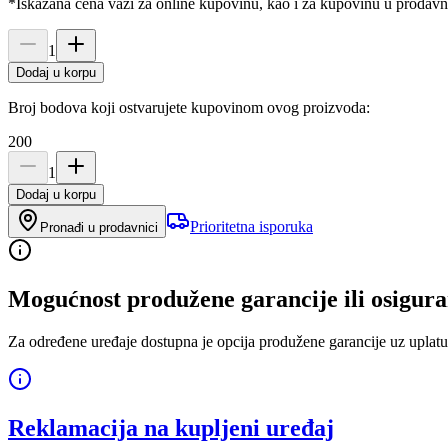
*Iskazana cena važi za online kupovinu, kao i za kupovinu u prodav
1
Dodaj u korpu
Broj bodova koji ostvarujete kupovinom ovog proizvoda:
200
1
Dodaj u korpu
Prioritetna isporuka
Pronađi u prodavnici
Mogućnost produžene garancije ili osigura
Za određene uređaje dostupna je opcija produžene garancije uz uplatu
Reklamacija na kupljeni uređaj