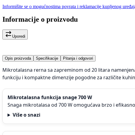
Informišite se o mogućnostima povrata i reklamacije kupljenog uređaj
Informacije o proizvodu
Uporedi
Opis proizvoda
Specifikacije
Pitanja i odgovori
Mikrotalasna rerna sa zapreminom od 20 litara namenjena
funkciju i kompaktne dimenzije pogodne za različite kuhin
Mikrotalasna funkcija snage 700 W
Snaga mikrotalasa od 700 W omogućava brzo i efikasno z
Više o snazi