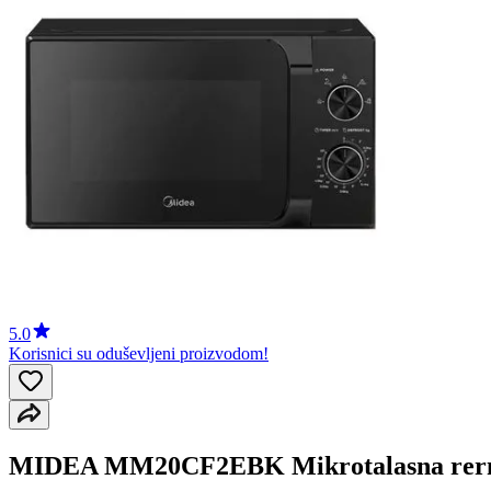
5.0
Korisnici su oduševljeni proizvodom!
MIDEA MM20CF2EBK Mikrotalasna rer